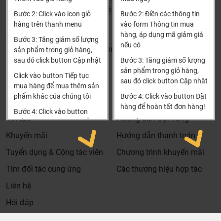
HCM và các tỉnh khác: Liên hệ hotline để được hướng dẫn
Bước 2: Click vào icon giỏ
Bước 2: Điền các thông tin
đặt hàng
hàng trên thanh menu
vào form Thông tin mua
Xin cảm ơn!
hàng, áp dụng mã giảm giá
Bước 3: Tăng giảm số lượng
nếu có
Khalinguyen.vn@gmail.com
sản phẩm trong giỏ hàng,
sau đó click button Cập nhật
Bước 3: Tăng giảm số lượng
0904501766
sản phẩm trong giỏ hàng,
Click vào button Tiếp tục
sau đó click button Cập nhật
Thông tin
Thông tin thêm
mua hàng để mua thêm sản
phẩm khác của chúng tôi
Bước 4: Click vào button Đặt
Tìm đại lý & Hợp tác
Hướng dẫn mua hàng
hàng để hoàn tất đơn hàng!
Bước 4: Click vào button
Tin tức
Hướng dẫn đặt hàng
Tiến hành thanh toán để
Xin cảm ơn khách hàng!!!
thanh toán đơn hàng của
Khuyến mãi
Hướng dẫn thanh toán
bạn.
Tuyển dụng & Cộng tác viên
Chương trình khuyến mãi
Xin cảm ơn khách hàng!!!
Tìm đối tác cung ứng
Các thương hiệu hợp tác
Liên hệ
Hỏi đáp