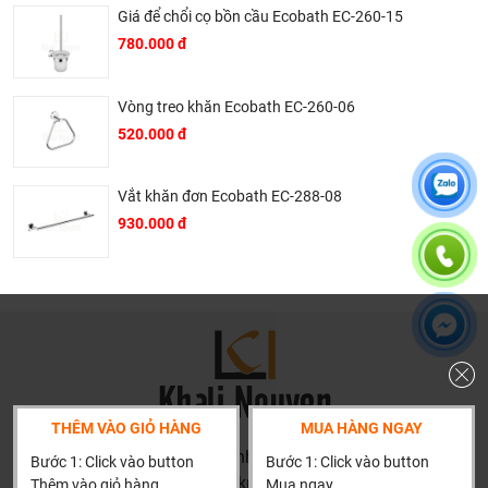
Giá để chổi cọ bồn cầu Ecobath EC-260-15
780.000 đ
Vòng treo khăn Ecobath EC-260-06
520.000 đ
Vắt khăn đơn Ecobath EC-288-08
930.000 đ
THÊM VÀO GIỎ HÀNG
MUA HÀNG NGAY
HN: số 160 đường Văn Minh, Di Trạch, Hoài Đức, Hà Nội
Bước 1: Click vào button
Bước 1: Click vào button
(Cách đại học công nghiệp 1 km)
Thêm vào giỏ hàng
Mua ngay