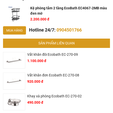
Kệ phòng tắm 2 tầng EcoBath EC4067-2MB màu
đen mờ
2.200.000 đ
Hotline 24/7:
0904501766
MUA HÀNG
SẢN PHẨM LIÊN QUAN
Vắt khăn đôi Ecobath EC-270-09
1.100.000 đ
Vắt khăn đơn Ecobath EC-270-08
920.000 đ
Khay xà phòng Ecobath EC-270-02
490.000 đ