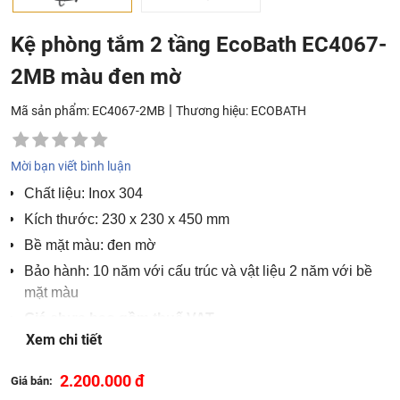
Kệ phòng tắm 2 tầng EcoBath EC4067-
2MB màu đen mờ
|
Mã sản phẩm: EC4067-2MB
Thương hiệu:
ECOBATH
Mời bạn viết bình luận
Chất liệu: Inox 304
Kích thước: 230 x 230 x 450 mm
Bề mặt màu: đen mờ
Bảo hành: 10 năm với cấu trúc và vật liệu 2 năm với bề
mặt màu
Giá chưa bao gồm thuế VAT
Xem chi tiết
Liên hệ để nhận được chiết khấu cao
2.200.000 đ
Giá bán: