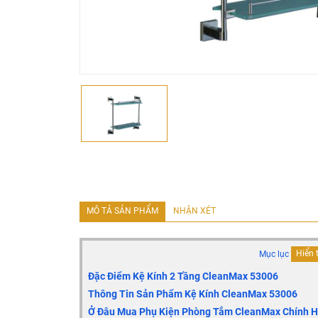
MÔ TẢ SẢN PHẨM
NHẬN XÉT
Mục lục
Hiển 
Đặc Điểm Kệ Kính 2 Tầng CleanMax 53006
Thông Tin Sản Phẩm Kệ Kính CleanMax
53006
Ở Đâu Mua Phụ Kiện Phòng Tắm CleanMax Chính Hã