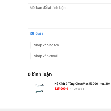
Gửi ảnh
0 bình luận
Kệ Kính 2 Tầng CleanMax 53006 Inox 304
825.000 đ
1.100.000 đ