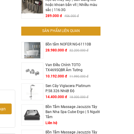
hoặc khoan bắn vít | Nhiều màu
sắc | 116-3G
289.000 đ
456.000 đ
SẢN PHẨM LIÊN QUAN
Bồn tắm NOFER NG-61110B
28.980.000 đ
32.200.000 đ
Van Điều Chỉnh TOTO
TX469SQBR Âm Tường
10.192.000 đ
11.990.000 đ
Sen Cây Viglacera Platinum
P.58.326 Nhiệt Độ
14.400.000 đ
18.000.000 đ
Bồn Tắm Massage Jacuzzis Tây
bạn
Ban Nha Spa Cube Ergo | 5 Người
Tắm
Liên hệ
Bồn Tắm Massage Jacuzzis Tây