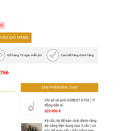
5%
VÀO GIỎ HÀNG
Đổi hàng 15 ngày miễn phí
Cam kết hàng chính hãng
1766
SẢN PHẨM BÁN CHẠY
Vòi xịt vệ sinh KOREST K702 | Ti
đồng bền bỉ
325.000 đ
Kệ cốc, kệ để bàn chải đánh răng
đa năng tiện dụng loại 3 cốc | có
hộc để máy sấy | Gắn bằng keo