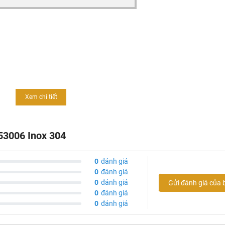
Xem chi tiết
h, giúp dể dàng vệ sinh
53006 Inox 304
u mạ Crom nên phù hợp với mọi nguồn nước
0
đánh giá
 về chất lượng sản phẩm
0
đánh giá
0
đánh giá
Gửi đánh giá của 
0
đánh giá
0
đánh giá