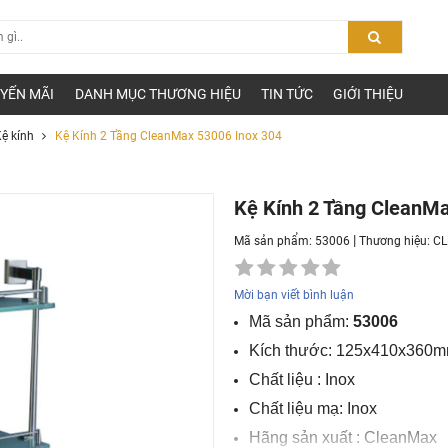
YẾN MÃI
DANH MỤC THƯƠNG HIỆU
TIN TỨC
GIỚI THIỆU
ệ kính
Kệ Kính 2 Tầng CleanMax 53006 Inox 304
Kệ Kính 2 Tầng CleanMa
|
Mã sản phẩm: 53006
Thương hiệu:
C
Mời bạn viết bình luận
Mã sản phẩm:
53006
Kích thước: 125x410x360
Chất liệu : Inox
Chất liệu mạ: Inox
Hãng sản xuất : CleanMax