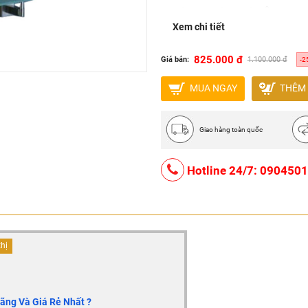
Công nghệ : Châu Âu
Xem chi tiết
Nơi sản xuất : Việt Nam
Bảo hành 5 năm.
825.000 đ
Giá bán:
1.100.000 đ
-2
MUA NGAY
THÊM 
Giao hàng toàn quốc
Hotline 24/7: 090450
thị
ng Và Giá Rẻ Nhất ?