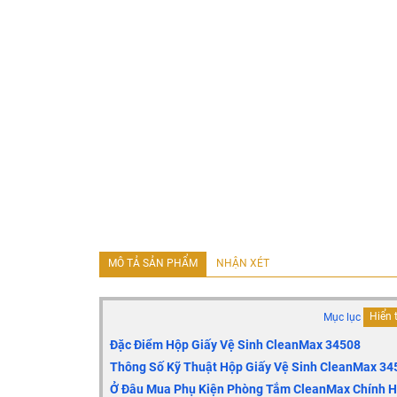
MÔ TẢ SẢN PHẨM
NHẬN XÉT
Mục lục
Hiển 
Đặc Điểm Hộp Giấy Vệ Sinh CleanMax 34508
Thông Số Kỹ Thuật Hộp Giấy Vệ Sinh CleanMax 34
Ở Đâu Mua Phụ Kiện Phòng Tắm CleanMax Chính Hã