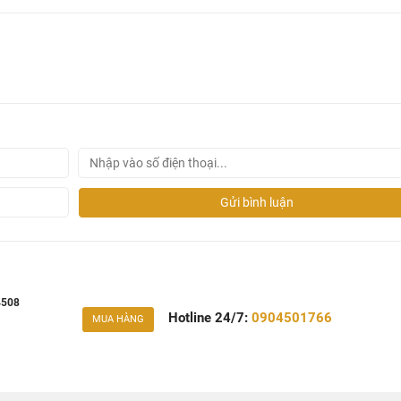
Gửi bình luận
4508
Hotline 24/7:
0904501766
MUA HÀNG
ax 34508