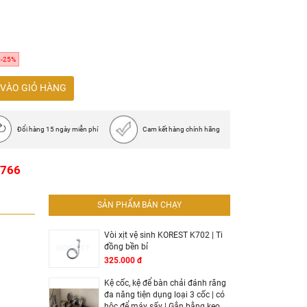
-25%
VÀO GIỎ HÀNG
Đổi hàng 15 ngày miễn phí
Cam kết hàng chính hãng
1766
SẢN PHẨM BÁN CHẠY
Vòi xịt vệ sinh KOREST K702 | Ti
đồng bền bỉ
325.000 đ
Kệ cốc, kệ để bàn chải đánh răng
đa năng tiện dụng loại 3 cốc | có
hộc để máy sấy | Gắn bằng keo