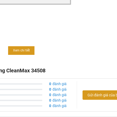
Xem chi tiết
h, giúp dể dàng vệ sinh
ộng CleanMax 34508
u mạ Crom nên phù hợp với mọi nguồn nước
0
đánh giá
 về chất lượng sản phẩm
0
đánh giá
0
đánh giá
Gửi đánh giá của 
0
đánh giá
0
đánh giá