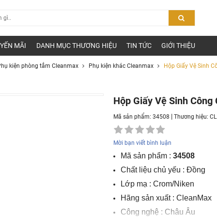
YẾN MÃI
DANH MỤC THƯƠNG HIỆU
TIN TỨC
GIỚI THIỆU
hụ kiện phòng tắm Cleanmax
Phụ kiện khác Cleanmax
Hộp Giấy Vệ Sinh 
Hộp Giấy Vệ Sinh Công
|
Mã sản phẩm: 34508
Thương hiệu:
C
Mời bạn viết bình luận
Mã sản phẩm :
34508
Chất liệu chủ yếu : Đồng
Lớp mạ : Crom/Niken
Hãng sản xuất : CleanMax
Công nghệ : Châu Âu