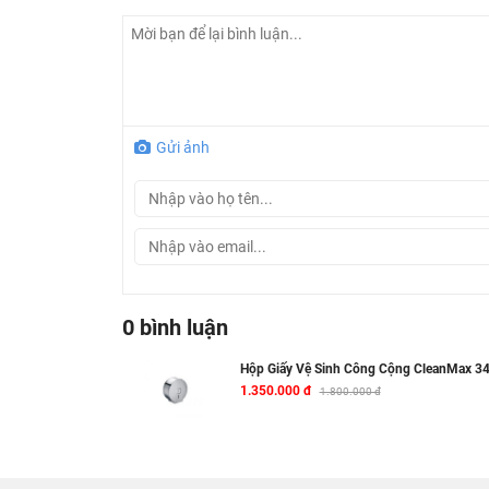
Gửi ảnh
0 bình luận
Hộp Giấy Vệ Sinh Công Cộng CleanMax 3
1.350.000 đ
1.800.000 đ
Thông số kỹ thuật hộp giấy vệ sinh CleanM
Tên sản phẩm :
Hộp giấy vệ sinh CleanMax