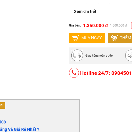
Nơi sản xuất : Việt Nam
Xem chi tiết
Bảo hành 5 năm.
1.350.000 đ
Giá bán:
1.800.000 đ
MUA NGAY
THÊM 
Giao hàng toàn quốc
Hotline 24/7: 090450
thị
508
ng Và Giá Rẻ Nhất ?