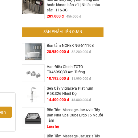
hoặc khoan bắn vít | Nhiều màu
sắc | 116-3G
289.000 đ
456.000 đ
SẢN PHẨM LIÊN QUAN
Bồn tắm NOFER NG-61110B
28.980.000 đ
32.200.000 đ
Van Điều Chỉnh TOTO
TX469SQBR Âm Tường
10.192.000 đ
11.990.000 đ
Sen Cây Viglacera Platinum
P.58.326 Nhiệt Độ
14.400.000 đ
18.000.000 đ
Bồn Tắm Massage Jacuzzis Tây
bạn
Ban Nha Spa Cube Ergo | 5 Người
Tắm
Liên hệ
Bồn Tắm Massage Jacuzzis Tây