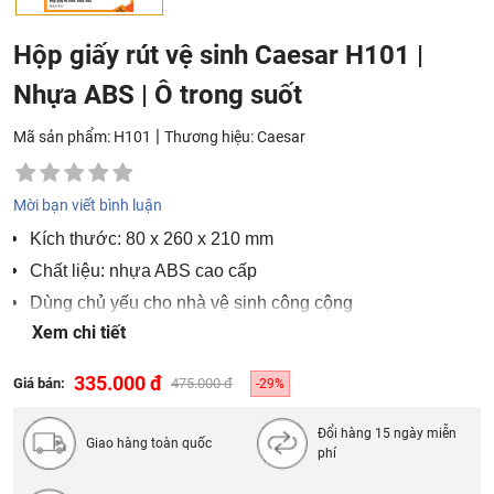
Hộp giấy rút vệ sinh Caesar H101 |
Nhựa ABS | Ô trong suốt
|
Mã sản phẩm: H101
Thương hiệu:
Caesar
Mời bạn viết bình luận
Kích thước: 80 x 260 x 210 mm
Chất liệu: nhựa ABS cao cấp
Dùng chủ yếu cho nhà vệ sinh công cộng
Xem chi tiết
Bảo hành 24 tháng
335.000 đ
Giá bán:
475.000 đ
-29%
Đổi hàng 15 ngày miễn
Giao hàng toàn quốc
phí