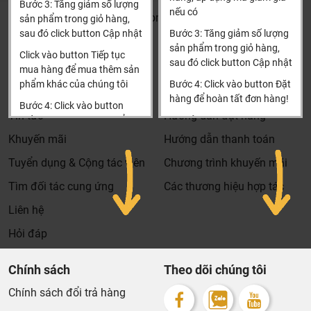
Bước 3: Tăng giảm số lượng
nếu có
Khalinguyen.vn@gmail.com
sản phẩm trong giỏ hàng,
sau đó click button Cập nhật
Bước 3: Tăng giảm số lượng
0904501766
sản phẩm trong giỏ hàng,
Click vào button Tiếp tục
sau đó click button Cập nhật
Thông tin
Thông tin thêm
mua hàng để mua thêm sản
phẩm khác của chúng tôi
Bước 4: Click vào button Đặt
Tìm đại lý & Hợp tác
Hướng dẫn mua hàng
hàng để hoàn tất đơn hàng!
Bước 4: Click vào button
Tin tức
Hướng dẫn đặt hàng
Tiến hành thanh toán để
Xin cảm ơn khách hàng!!!
thanh toán đơn hàng của
Khuyến mãi
Hướng dẫn thanh toán
bạn.
Tuyển dụng & Cộng tác viên
Chương trình khuyến mãi
Xin cảm ơn khách hàng!!!
Tìm đối tác cung ứng
Các thương hiệu hợp tác
Liên hệ
Hỏi đáp
Chính sách
Theo dõi chúng tôi
Chính sách đổi trả hàng