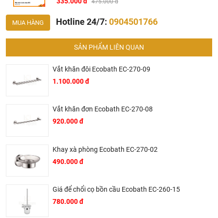
335.000 đ
475.000 đ
Hotline 24/7:
0904501766
MUA HÀNG
SẢN PHẨM LIÊN QUAN
Vắt khăn đôi Ecobath EC-270-09
1.100.000 đ
Vắt khăn đơn Ecobath EC-270-08
920.000 đ
Khay xà phòng Ecobath EC-270-02
490.000 đ
Giá để chổi cọ bồn cầu Ecobath EC-260-15
780.000 đ