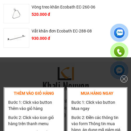
Vòng treo khăn Ecobath EC-260-06
520.000 đ
Vắt khăn đơn Ecobath EC-288-08
930.000 đ
THÊM VÀO GIỎ HÀNG
MUA HÀNG NGAY
HN: số 160 đường Văn Minh, Di Trạch, Hoài Đức, Hà Nội
Bước 1: Click vào button
Bước 1: Click vào button
(Cách đại học công nghiệp 1 km)
Thêm vào giỏ hàng
Mua ngay
HCM và các tỉnh khác: Liên hệ hotline để được hướng dẫn
Bước 2: Click vào icon giỏ
Bước 2: Điền các thông tin
đặt hàng
hàng trên thanh menu
vào form Thông tin mua
Xin cảm ơn!
hàng, áp dụng mã giảm giá