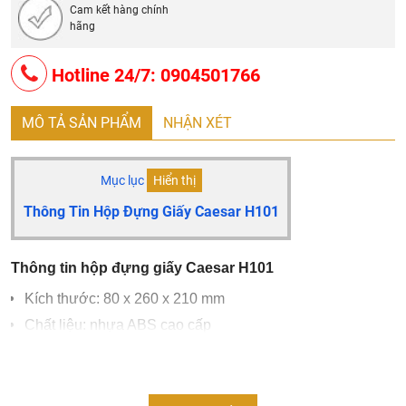
Cam kết hàng chính
hãng
Hotline 24/7: 0904501766
MÔ TẢ SẢN PHẨM
NHẬN XÉT
Mục lục
Hiển thị
Thông Tin Hộp Đựng Giấy Caesar H101
Thông tin hộp đựng giấy Caesar H101
Kích thước: 80 x 260 x 210 mm
Chất liệu: nhựa ABS cao cấp
Dùng chủ yếu cho nhà vệ sinh công cộng
Bảo hành 24 tháng