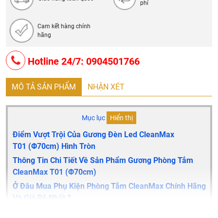
phí
Cam kết hàng chính
hãng
Hotline 24/7: 0904501766
MÔ TẢ SẢN PHẨM
NHẬN XÉT
Mục lục
Hiển thị
Điểm Vượt Trội Của Gương Đèn Led CleanMax
T01
(Φ70cm)
Hình Tròn
Thông Tin Chi Tiết Về Sản Phẩm Gương Phòng Tắm
CleanMax T01
(Φ70cm)
Ở Đâu Mua Phụ Kiện Phòng Tắm CleanMax Chính Hãng
Và Giá Rẻ Nhất ?