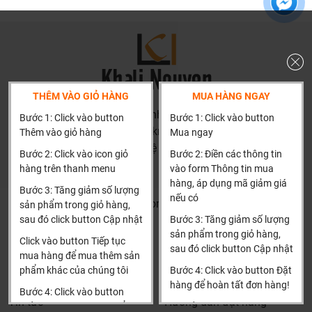
thật đưa ra tư vấn.
Giá thành phù hợp: Giá sản phẩm của chúng tôi không
phải là rẻ nhất, chúng tôi có những dịch vụ được thiết kế
riêng cho ngành nghề này nó thực sự cần thiết và có giá
trị với khách hàng, điều đó giúp chúng tôi là đơn vị có giá
THÊM VÀO GIỎ HÀNG
MUA HÀNG NGAY
bán tốt nhất trong thị trường so với sản phẩm + dịch vụ
HN: số 160 đường Văn Minh, Di Trạch, Hoài Đức, Hà Nội
mà khách hàng nhận được. Bời vì Khali Nguyễn muốn
Bước 1: Click vào button
Bước 1: Click vào button
(Cách đại học công nghiệp 1 km)
trở thành tri kỷ của ngôi nhà bạn.
Thêm vào giỏ hàng
Mua ngay
HCM và các tỉnh khác: Liên hệ hotline để được hướng dẫn
Bước 2: Click vào icon giỏ
Bước 2: Điền các thông tin
đặt hàng
hàng trên thanh menu
vào form Thông tin mua
Xin cảm ơn!
hàng, áp dụng mã giảm giá
Bước 3: Tăng giảm số lượng
nếu có
Khalinguyen.vn@gmail.com
sản phẩm trong giỏ hàng,
sau đó click button Cập nhật
Bước 3: Tăng giảm số lượng
0904501766
sản phẩm trong giỏ hàng,
Click vào button Tiếp tục
sau đó click button Cập nhật
Thông tin
Thông tin thêm
mua hàng để mua thêm sản
phẩm khác của chúng tôi
Bước 4: Click vào button Đặt
Tìm đại lý & Hợp tác
Hướng dẫn mua hàng
hàng để hoàn tất đơn hàng!
Bước 4: Click vào button
Tin tức
Hướng dẫn đặt hàng
Tiến hành thanh toán để
Xin cảm ơn khách hàng!!!