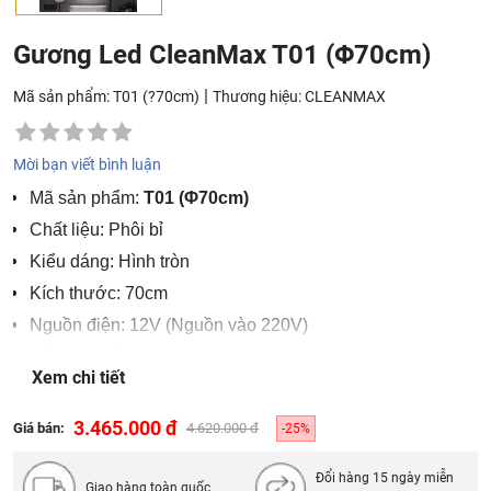
Gương Led CleanMax T01 (Φ70cm)
|
Mã sản phẩm: T01 (?70cm)
Thương hiệu:
CLEANMAX
Mời bạn viết bình luận
Mã sản phẩm:
T01 (Φ70cm)
Chất liệu: Phôi bỉ
Kiểu dáng: Hình tròn
Kích thước: 70cm
Nguồn điện: 12V (Nguồn vào 220V)
Lắp đặt: Gắn tường
Xem chi tiết
Hãng sản xuất : CleanMax
Công nghệ : Châu Âu
3.465.000 đ
Giá bán:
4.620.000 đ
-25%
Nơi sản xuất : Việt Nam
Đổi hàng 15 ngày miễn
Giao hàng toàn quốc