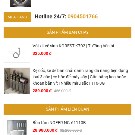
Chất liệu: Phôi bỉ
Kiểu dáng: Hình tròn
Hotline 24/7:
0904501766
MUA HÀNG
Kích thước: 70cm
Nguồn điện: 12V (Nguồn vào 220V)
SẢN PHẨM BÁN CHẠY
Lắp đặt: Gắn tường
Hãng sản xuất : CleanMax
Vòi xịt vệ sinh KOREST K702 | Ti đồng bền bỉ
325.000 đ
Công nghệ : Châu Âu
Nơi sản xuất : Việt Nam
Kệ cốc, kệ để bàn chải đánh răng đa năng tiện dụng
Ở đâu mua phụ kiện phòng tắm CleanMax chính hãng
loại 3 cốc | có hộc để máy sấy | Gắn bằng keo hoặc
khoan bắn vít | Nhiều màu sắc | 116-3G
và giá rẻ nhất ?
289.000 đ
456.000 đ
Khalinguyen.vn là đơn vị cung cấp sản phẩm
phụ kiện
phòng tắm CleanMax
chính thức và chính hãng tại Việt
SẢN PHẨM LIÊN QUAN
Nam, chúng tôi cam kết các sản phẩm CleanMax được
phân phối bởi Khalinguyen.vn là chính hãng.
Bồn tắm NOFER NG-61110B
Hiện tại chúng tôi có rất nhiều
chương trình khuyến
28.980.000 đ
32.200.000 đ
mãi
hấp dẫn, để biết chi tiết vui lòng chat hoặc gọi điện