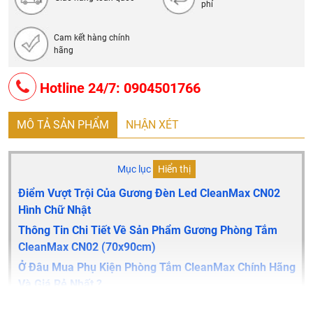
phí
Cam kết hàng chính
hãng
Hotline 24/7: 0904501766
MÔ TẢ SẢN PHẨM
NHẬN XÉT
Mục lục
Hiển thị
Điểm Vượt Trội Của Gương Đèn Led CleanMax CN02
Hình Chữ Nhật
Thông Tin Chi Tiết Về Sản Phẩm Gương Phòng Tắm
CleanMax CN02
(70x90cm)
Ở Đâu Mua Phụ Kiện Phòng Tắm CleanMax Chính Hãng
Và Giá Rẻ Nhất ?