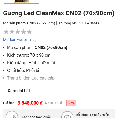
Gương Led CleanMax CN02 (70x90cm)
|
Mã sản phẩm: CN02 (70x90cm)
Thương hiệu:
CLEANMAX
Mời bạn viết bình luận
Mã sản phẩm:
CN02 (70x90cm)
Kích thước: 70 x 90 cm
Kiểu dáng: Hình chữ nhật
Chất liệu: Phôi bỉ
Trang bị đèn Led cao cấp
Điều khiển cảm ứng
Xem chi tiết
Hãng sản xuất: CleanMax
Công nghệ: Châu Âu
3.548.000 đ
Giá bán:
4.730.000 đ
-25%
Sản xuất tại: Việt Nam
Đổi hàng 15 ngày miễn
Giao hàng toàn quốc