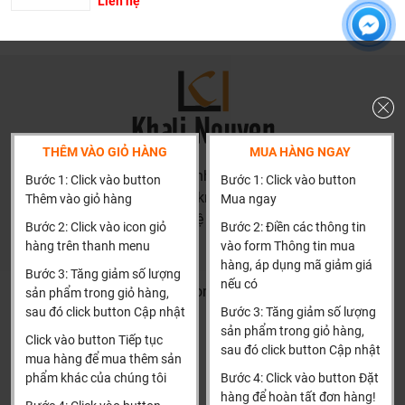
Liên hệ
hàng có thể gặp phải nếu tự chọn như: chọn sản phẩm
không phù hợp kích thước nhà tắm, chọn sp không phù
hợp với áp lực nước, chiều cao gia đình, tông thẩm mỹ
nhà tắm..... hơn là chỉ báo giá.
Thành thật: Chúng tôi luôn thành thật về chất lượng,
nguồn gốc, tình năng sản phẩm thậm trí cả rủi ro và phiền
phức có thể gặp phải của sản phẩm cũng được thành
THÊM VÀO GIỎ HÀNG
MUA HÀNG NGAY
thật đưa ra tư vấn.
HN: số 160 đường Văn Minh, Di Trạch, Hoài Đức, Hà Nội
Bước 1: Click vào button
Bước 1: Click vào button
Giá thành phù hợp: Giá sản phẩm của chúng tôi không
(Cách đại học công nghiệp 1 km)
Thêm vào giỏ hàng
Mua ngay
phải là rẻ nhất, chúng tôi có những dịch vụ được thiết kế
HCM và các tỉnh khác: Liên hệ hotline để được hướng dẫn
Bước 2: Click vào icon giỏ
Bước 2: Điền các thông tin
riêng cho ngành nghề này nó thực sự cần thiết và có giá
đặt hàng
hàng trên thanh menu
vào form Thông tin mua
trị với khách hàng, điều đó giúp chúng tôi là đơn vị có giá
Xin cảm ơn!
hàng, áp dụng mã giảm giá
bán tốt nhất trong thị trường so với sản phẩm + dịch vụ
Bước 3: Tăng giảm số lượng
nếu có
Khalinguyen.vn@gmail.com
sản phẩm trong giỏ hàng,
mà khách hàng nhận được. Bời vì Khali Nguyễn muốn
sau đó click button Cập nhật
Bước 3: Tăng giảm số lượng
trở thành tri kỷ của ngôi nhà bạn.
0904501766
sản phẩm trong giỏ hàng,
Click vào button Tiếp tục
sau đó click button Cập nhật
Thông tin
Thông tin thêm
mua hàng để mua thêm sản
phẩm khác của chúng tôi
Bước 4: Click vào button Đặt
Tìm đại lý & Hợp tác
Hướng dẫn mua hàng
hàng để hoàn tất đơn hàng!