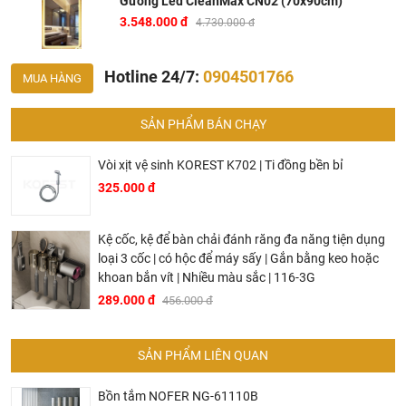
Gương Led CleanMax CN02 (70x90cm)
3.548.000 đ
4.730.000 đ
Thông tin chi tiết về sản phẩm gương phòng tắm
Hotline 24/7:
0904501766
MUA HÀNG
CleanMax CN02
(70x90cm)
Mã sản phẩm:
CN02 (70x90cm)
SẢN PHẨM BÁN CHẠY
Kích thước: 70 x 90 cm
Vòi xịt vệ sinh KOREST K702 | Ti đồng bền bỉ
Kiểu dáng: Hình chữ nhật
325.000 đ
Chất liệu: Phôi bỉ
Trang bị đèn Led cao cấp
Kệ cốc, kệ để bàn chải đánh răng đa năng tiện dụng
Điều khiển cảm ứng
loại 3 cốc | có hộc để máy sấy | Gắn bằng keo hoặc
khoan bắn vít | Nhiều màu sắc | 116-3G
Hãng sản xuất: CleanMax
289.000 đ
456.000 đ
Công nghệ: Châu Âu
Sản xuất tại: Việt Nam
SẢN PHẨM LIÊN QUAN
Ở đâu mua phụ kiện phòng tắm CleanMax chính hãng
Bồn tắm NOFER NG-61110B
và giá rẻ nhất ?