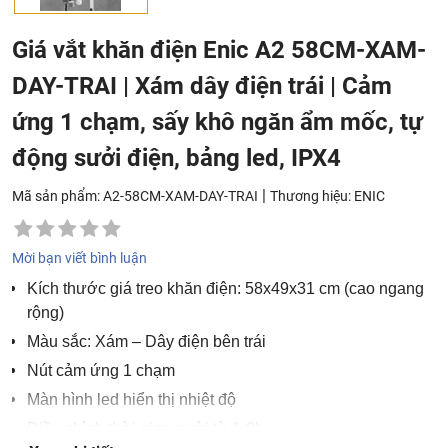
Giá vắt khăn điện Enic A2 58CM-XAM-
DAY-TRAI | Xám dây điện trái | Cảm
ứng 1 chạm, sấy khô ngăn ẩm mốc, tự
động sưởi điện, bảng led, IPX4
|
Mã sản phẩm: A2-58CM-XAM-DAY-TRAI
Thương hiệu:
ENIC
Mời bạn viết bình luận
Kích thước giá treo khăn điện: 58x49x31 cm (cao ngang
rộng)
Màu sắc: Xám – Dây điện bên trái
Nút cảm ứng 1 chạm
Màn hình led hiển thị nhiệt độ
Điều chỉnh thời gian sưởi từ 1-8h