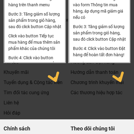
đặt hàng
hàng trên thanh menu
vào form Thông tin mua
Xin cảm ơn!
hàng, áp dụng mã giảm giá
Bước 3: Tăng giảm số lượng
nếu có
Khalinguyen.vn@gmail.com
sản phẩm trong giỏ hàng,
sau đó click button Cập nhật
Bước 3: Tăng giảm số lượng
0904501766
sản phẩm trong giỏ hàng,
Click vào button Tiếp tục
sau đó click button Cập nhật
Thông tin
Thông tin thêm
mua hàng để mua thêm sản
phẩm khác của chúng tôi
Bước 4: Click vào button Đặt
Tìm đại lý & Hợp tác
Hướng dẫn mua hàng
hàng để hoàn tất đơn hàng!
Bước 4: Click vào button
Tin tức
Hướng dẫn đặt hàng
Tiến hành thanh toán để
Xin cảm ơn khách hàng!!!
thanh toán đơn hàng của
Khuyến mãi
Hướng dẫn thanh toán
bạn.
Tuyển dụng & Cộng tác viên
Chương trình khuyến mãi
Xin cảm ơn khách hàng!!!
Tìm đối tác cung ứng
Các thương hiệu hợp tác
Liên hệ
Hỏi đáp
Chính sách
Theo dõi chúng tôi