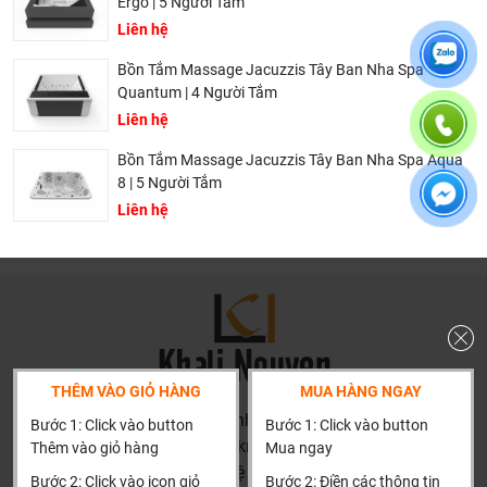
Ergo | 5 Người Tắm
Liên hệ
Bồn Tắm Massage Jacuzzis Tây Ban Nha Spa
Quantum | 4 Người Tắm
Liên hệ
Bồn Tắm Massage Jacuzzis Tây Ban Nha Spa Aqua
8 | 5 Người Tắm
Liên hệ
THÊM VÀO GIỎ HÀNG
MUA HÀNG NGAY
HN: số 160 đường Văn Minh, Di Trạch, Hoài Đức, Hà Nội
Bước 1: Click vào button
Bước 1: Click vào button
(Cách đại học công nghiệp 1 km)
Thêm vào giỏ hàng
Mua ngay
HCM và các tỉnh khác: Liên hệ hotline để được hướng dẫn
Bước 2: Click vào icon giỏ
Bước 2: Điền các thông tin