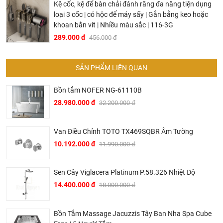
Kệ cốc, kệ để bàn chải đánh răng đa năng tiện dụng
loại 3 cốc | có hộc để máy sấy | Gắn bằng keo hoặc
khoan bắn vít | Nhiều màu sắc | 116-3G
289.000 đ
456.000 đ
SẢN PHẨM LIÊN QUAN
Bồn tắm NOFER NG-61110B
28.980.000 đ
32.200.000 đ
Van Điều Chỉnh TOTO TX469SQBR Âm Tường
10.192.000 đ
11.990.000 đ
Sen Cây Viglacera Platinum P.58.326 Nhiệt Độ
14.400.000 đ
18.000.000 đ
Bồn Tắm Massage Jacuzzis Tây Ban Nha Spa Cube