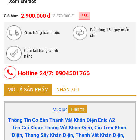
Xem chi tiết
Điều chỉnh nhiệt độ sưởi từ 30 – 60 độ
Thiết kế gấp gọn tiện lợi
2.900.000 đ
Giá bán:
3.870.000 đ
-25%
Chống nước IPX4
Chất liệu: Hộp kim nhôm 6063, bên ngoài sơn nhiệt độ
Đổi hàng 15 ngày miễn
Giao hàng toàn quốc
phí
cao
Cam kết hàng chính
hãng
Hotline 24/7: 0904501766
MÔ TẢ SẢN PHẨM
NHẬN XÉT
Mục lục
Hiển thị
Thông Tin Cơ Bản Thanh Vắt Khăn Điện Enic A2
Tên Gọi Khác: Thang Vắt Khăn Điện, Giá Treo Khăn
Điện, Thang Sấy Khăn Điện, Thanh Vắt Khăn Điện,