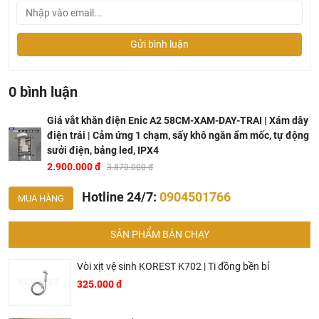
Gửi bình luận
0 bình luận
Giá vắt khăn điện Enic A2 58CM-XAM-DAY-TRAI | Xám dây
điện trái | Cảm ứng 1 chạm, sấy khô ngăn ẩm mốc, tự động
sưởi điện, bảng led, IPX4
2.900.000 đ
3.870.000 đ
Hotline 24/7:
0904501766
MUA HÀNG
SẢN PHẨM BÁN CHẠY
Vòi xịt vệ sinh KOREST K702 | Ti đồng bền bỉ
325.000 đ