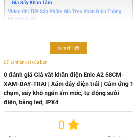
Giá Sấy Khăn Tắm
Video Chi Tiết Sản Phẩm Giá Treo Khăn Điện Thông
Minh Enic A2
Rivew Tính Năng Của Giá Treo Khăn Điện Thông Minh
Enic A2
Video Hướng Dẫn Lắp Đặt Giá Treo Khăn Điện Thông
Xem chi tiết
Minh
Thông Tin Sản Phẩm Giá Treo Khăn Điện Enic
Để lại nhận xét của bạn
1. Giá Treo Khăn Nhà Tắm – Sự Tiện Ích Không Thể
0 đánh giá Giá vắt khăn điện Enic A2 58CM-
Thiếu
XAM-DAY-TRAI | Xám dây điện trái | Cảm ứng 1
2. Các Loại Giá Treo Khăn Nhà Tắm Phổ Biến
chạm, sấy khô ngăn ẩm mốc, tự động sưởi
3. Ưu Điểm Của Giá Treo Khăn Nhà Tắm
điện, bảng led, IPX4
4. Bộ Giá Treo Khăn Nhà Tắm – Giải Pháp Toàn Diện
0
Thông tin cơ bản thanh vắt khăn điện Enic A2