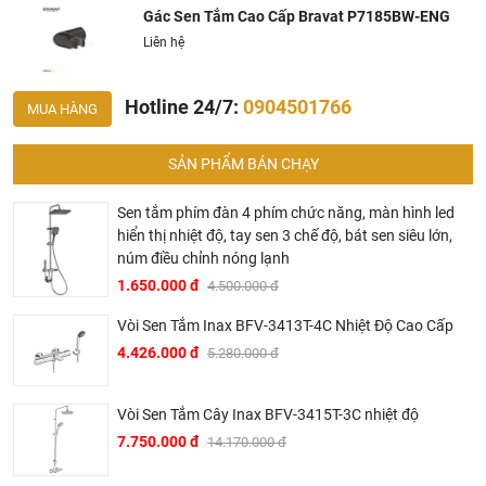
vào hotline để được tư vấn chi tiết
Gác Sen Tắm Cao Cấp Bravat P7185BW-ENG
Liên hệ
Hotline 24/7:
0904501766
MUA HÀNG
SẢN PHẨM BÁN CHẠY
Sen tắm phím đàn 4 phím chức năng, màn hình led
BRAVAT – TINH HOA ĐẲNG CẤP CỦA NƯỚC ĐỨC
hiển thị nhiệt độ, tay sen 3 chế độ, bát sen siêu lớn,
▶ Bravat là thương hiệu cao cấp các sản phẩm nhà tắm
núm điều chỉnh nóng lạnh
thuộc sở hữu của Roman Dietsche, một nhà cung cấp thiết
1.650.000 đ
4.500.000 đ
bị vệ sinh của Đức có bề dày lịch sử hơn 145 năm. Khởi
Vòi Sen Tắm Inax BFV-3413T-4C Nhiệt Độ Cao Cấp
đầu từ một xưởng sản xuất gia đình tại vùng Black Forest,
4.426.000 đ
5.280.000 đ
Baden – Württemberg tây nam nước Đức vào năm 1873,
sau hơn 2 thế kỷ phát triển, đến nay Bravat đã trở thành một
trong những thương hiệu thiết bị vệ sinh hàng đầu thế giới.
Vòi Sen Tắm Cây Inax BFV-3415T-3C nhiệt độ
7.750.000 đ
14.170.000 đ
▶ Các sản phẩm của Bravat đã được sử dụng trong nhiều
công trình hạng sang của thế như hệ thống trong các hệ