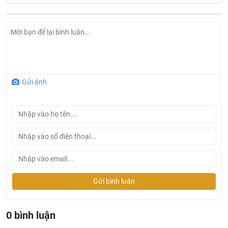
Gửi ảnh
Ở đâu mua sen tắm Bravat chính hãng và giá rẻ nhất ?
Khalinguyen.vn là đơn vị cung cấp sản phẩm
Bravat chính thức và chính hãng tại Việt Nam, chúng tôi
Gửi bình luận
cam kết các sản phẩm
Bravat
được phân phối bởi
Khalinguyen.vn là chính hãng.
Hiện tại chúng tôi có rất nhiều
chương trình khuyến
0 bình luận
mãi
hấp dẫn, để biết chi tiết vui lòng chat hoặc gọi điện