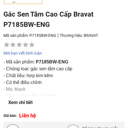
Gác Sen Tắm Cao Cấp Bravat
P7185BW-ENG
|
Mã sản phẩm: P7185BW-ENG
Thương hiệu:
BRAVAT
Mời bạn viết bình luận
- Mã sản phẩm:
P7185BW-ENG
- Chủng loại: gác sen tắm cao cấp
- Chất liệu: hợp kim kẽm
- Có thể điều chỉnh
- Mạ: black
- Sản xuất tại: Trung Quốc
Xem chi tiết
- Thương hiệu: Bravat
Liên hệ
Giá bán: