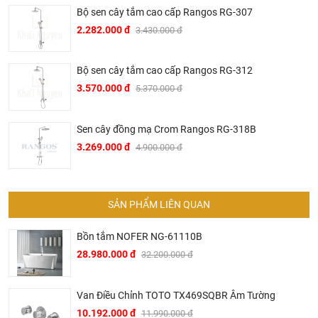
thống khách sạn hạng sang của Intercontinetal, Conrad
Bộ sen cây tắm cao cấp Rangos RG-307
Hilton, Sheraton, Le Méri­di­en, Marriott hay trên các hạm
2.282.000 đ
3.430.000 đ
thuyền du lịch siêu sang của AI­DA Crui­se Ship.
▶ Tại Việt Nam, Bravat mặc dù là thương hiệu mới mẻ
Bộ sen cây tắm cao cấp Rangos RG-312
nhưng đã ngay lập tức được thị trường đón nhận mạnh mẽ.
3.570.000 đ
5.370.000 đ
Nhiều khách sạn hạng sang tại thủ phủ du lịch miền Trung
Việt Nam đã sử dụng các sản phẩm của Bravat trong đó có
Sen cây đồng mạ Crom Rangos RG-318B
nhiều tên tuổi lớn trong ngành du lịch khách sạn Việt Nam
3.269.000 đ
4.900.000 đ
như khách sạn Melia, Accor, Anantara, Sheraton, Fusion
Suites, Cocobay, Alacarte,…
▶ Không chỉ hiện diện trong các khách sạn khu nghỉ dưỡng
SẢN PHẨM LIÊN QUAN
hạng sang, Bravat còn được chủ đầu tư các dự án chung
cư cao cấp sử dụng trong các căn hộ như một trong những
Bồn tắm NOFER NG-61110B
điểm nhấn bán hàng với phương châm nghỉ dưỡng 5 sao
28.980.000 đ
32.200.000 đ
tại gia. Đến nay, sản phẩm Bravat đã có mặt ở nhiều chung
cư cao cấp như Estella Quận 2, Rivera Quận 10 Thành phố
Van Điều Chỉnh TOTO TX469SQBR Âm Tường
Hồ Chí Minh; Starcity Lê Văn Lương, Hoàng Thành tower,
10.192.000 đ
11.990.000 đ
Indochina Plaza Hà Nội.