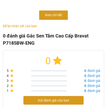
Thông Tin Sản Phẩm Gác Sen Tắm Cao Cấp Bravat
Xem chi tiết
P7185BW-ENG
- Mã sản phẩm:
P7185BW-ENG
Để lại nhận xét của bạn
- Chủng loại: gác sen tắm cao cấp
0 đánh giá Gác Sen Tắm Cao Cấp Bravat
- Chất liệu: hợp kim kẽm
P7185BW-ENG
- Có thể điều chỉnh
- Mạ: black
- Sản xuất tại: Trung Quốc
0
- Thương hiệu: Bravat
5
0
đánh giá
4
0
đánh giá
3
0
đánh giá
2
0
đánh giá
1
0
đánh giá
Gửi đánh giá của bạn