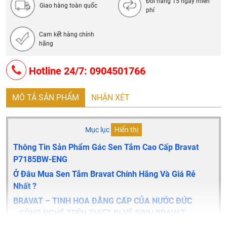
Đổi hàng 15 ngày miễn
Giao hàng toàn quốc
phí
Cam kết hàng chính
hãng
Hotline 24/7: 0904501766
MÔ TẢ SẢN PHẨM
NHẬN XÉT
Mục lục
Hiển thị
Thông Tin Sản Phẩm Gác Sen Tắm Cao Cấp Bravat
P7185BW-ENG
Ở Đâu Mua Sen Tắm Bravat Chính Hãng Và Giá Rẻ
Nhất ?
BRAVAT – TINH HOA ĐẲNG CẤP CỦA NƯỚC ĐỨC
CÔNG NGHỆ TRÊN THIẾT BỊ VỆ SINH BRAVAT