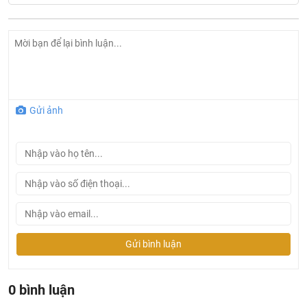
Thông tin chi tiết chậu rửa Inax đặt bàn AL-465V
Gửi ảnh
Mã sản phẩm: AL- 465V
Loại sản phẩm: Chậu rửa đặt bàn
Thương hiệu: Inax
Công nghệ: Nhật Bản
Xuất xứ: Việt Nam
Kích thước: 380 x 650 x 185 mm
Có thể dùng với vòi:
LFV-112SH
,
LFV-2012SH
,
LFV-
Gửi bình luận
502SH
,
LFV-5012SH
,
LFV-7100SH
, ...
Ưu điểm sản phẩm Chậu rửa Inax đặt bàn AL-465V
0 bình luận
Chậu rửa Inax đặt bàn AL-465V
cũng được sản xuất