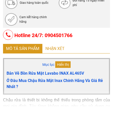
Đổi hàng 15 ngày miễn
Giao hàng toàn quốc
phí
Cam kết hàng chính
hãng
Hotline 24/7: 0904501766
MÔ TẢ SẢN PHẨM
NHẬN XÉT
Mục lục
Hiển thị
Bản Vẽ Bồn Rửa Mặt Lavabo INAX AL465V
Ở Đâu Mua Chậu Rửa Mặt Inax Chính Hãng Và Giá Rẻ
Nhất ?
Chậu rửa là thiết bị không thể thiếu trong phòng tắm của
mọi gia đình. Tùy từng không gian, nhu cầu sử dụng cụ
thể mà bạn lựa chọn loại chậu phù hợp.
Chậu rửa Inax đặt