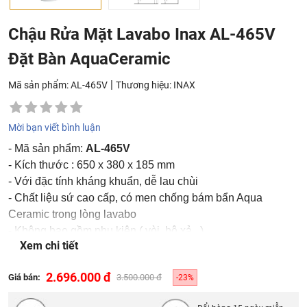
Chậu Rửa Mặt Lavabo Inax AL-465V
Đặt Bàn AquaCeramic
|
Mã sản phẩm: AL-465V
Thương hiệu:
INAX
Mời bạn viết bình luận
- Mã sản phẩm:
AL-465V
- Kích thước : 650 x 380 x 185 mm
- Với đặc tính kháng khuẩn, dễ lau chùi
- Chất liệu sứ cao cấp, có men chống bám bẩn Aqua
Ceramic trong lòng lavabo
- Không bao gồm phụ kiện ( vòi, bộ xả...)
Xem chi tiết
- Màu sắc: Trắng
2.696.000 đ
Giá bán:
3.500.000 đ
-23%