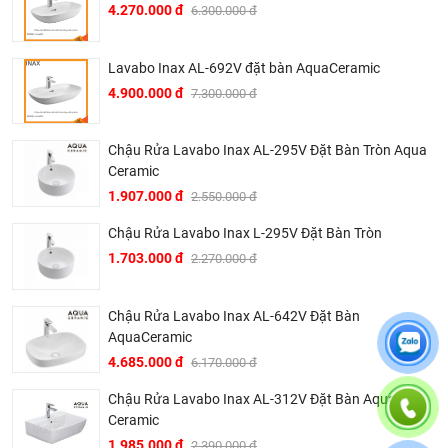
4.270.000 đ
6.300.000 đ
Lavabo Inax AL-692V đặt bàn AquaCeramic
4.900.000 đ
7.300.000 đ
Chậu Rửa Lavabo Inax AL-295V Đặt Bàn Tròn Aqua
Ceramic
1.907.000 đ
2.550.000 đ
Chậu Rửa Lavabo Inax L-295V Đặt Bàn Tròn
1.703.000 đ
2.270.000 đ
Chậu Rửa Lavabo Inax AL-642V Đặt Bàn
AquaCeramic
4.685.000 đ
6.170.000 đ
Chậu Rửa Lavabo Inax AL-312V Đặt Bàn Aqua
Ở đâu mua chậu rửa mặt Inax chính hãng và giá rẻ nhất
Ceramic
?
1.985.000 đ
2.390.000 đ