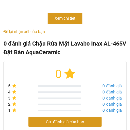
bàn
AL-465V
là sản phẩm rất thích hợp cho những phòng
tắm có diện tích hẹp, bởi chậu rửa có kích cỡ nhỏ
Xem chi tiết
gọn. Đồng thời,
chậu rửa Inax
cũng có những ưu điểm
vượt trội hơn hẳn nhiều loại chậu rửa thông thường khác
Để lại nhận xét của bạn
trên thị trường với mức giá hợp lý.
0 đánh giá Chậu Rửa Mặt Lavabo Inax AL-465V
Đặt Bàn AquaCeramic
0
5
0
đánh giá
4
0
đánh giá
3
0
đánh giá
2
0
đánh giá
1
0
đánh giá
Gửi đánh giá của bạn