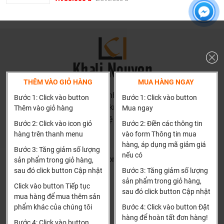
Khalinguyen.vn là đơn vị cung cấp sản phẩm
Inax
chính
thức và chính hãng tại Việt Nam, chúng tôi cam kết các
sản phẩm Inax được phân phối bởi Khalinguyen.vn là
chính hãng.
Hiện tại chúng tôi có rất nhiều
chương trình khuyến
mãi
hấp dẫn, để biết chi tiết vui lòng chat hoặc gọi điện
THÊM VÀO GIỎ HÀNG
MUA HÀNG NGAY
vào hotline để được tư vấn chi tiết
HN: số 160 đường Văn Minh, Di Trạch, Hoài Đức, Hà Nội
Bước 1: Click vào button
Bước 1: Click vào button
Tại Khali Nguyễn, chúng tôi cam kết:
(Cách đại học công nghiệp 1 km)
Thêm vào giỏ hàng
Mua ngay
HCM và các tỉnh khác: Liên hệ hotline để được hướng dẫn
Cam kết 100% sản phẩm chính hãng, nếu phát hiện ra
Bước 2: Click vào icon giỏ
Bước 2: Điền các thông tin
đặt hàng
hàng giả hàng nhái hoàn tiền 200%.
hàng trên thanh menu
vào form Thông tin mua
Xin cảm ơn!
hàng, áp dụng mã giảm giá
Sản phẩm được Khali Nguyễn lựa chọn bán là những
Bước 3: Tăng giảm số lượng
nếu có
Khalinguyen.vn@gmail.com
sản phẩm trong giỏ hàng,
sản phẩm có chất lượng phù hợp với giá thành và đã bán
sau đó click button Cập nhật
Bước 3: Tăng giảm số lượng
là phải có trách nhiệm với hàng hóa và khách hàng!
0904501766
sản phẩm trong giỏ hàng,
Click vào button Tiếp tục
Bán hàng có tâm: Chúng tôi mong muốn được tư vấn
sau đó click button Cập nhật
Thông tin
Thông tin thêm
mua hàng để mua thêm sản
khách hàng chọn được những sản phẩm phù hợp và
phẩm khác của chúng tôi
Bước 4: Click vào button Đặt
thích hợp để hạn chế được những phiền phức khách
Tìm đại lý & Hợp tác
Hướng dẫn mua hàng
hàng để hoàn tất đơn hàng!
Bước 4: Click vào button
hàng có thể gặp phải nếu tự chọn như: chọn sản phẩm