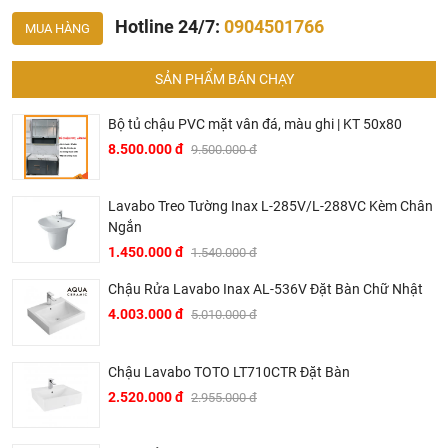
Hotline 24/7:
0904501766
MUA HÀNG
SẢN PHẨM BÁN CHẠY
Bộ tủ chậu PVC mặt vân đá, màu ghi | KT 50x80
8.500.000 đ
9.500.000 đ
Lavabo Treo Tường Inax L-285V/L-288VC Kèm Chân
Ngắn
1.450.000 đ
1.540.000 đ
>> Xem thêm:
Một số mẫu chậu rửa 2 vòi trên thị trường
Chậu Rửa Lavabo Inax AL-536V Đặt Bàn Chữ Nhật
thiết bị nhà bếp Việt
4.003.000 đ
5.010.000 đ
Tại Khali Nguyễn, chúng tôi cam kết:
Cam kết 100% sản phẩm chính hãng, nếu phát hiện ra
Chậu Lavabo TOTO LT710CTR Đặt Bàn
hàng giả hàng nhái hoàn tiền 200%.
2.520.000 đ
2.955.000 đ
Sản phẩm được Khali Nguyễn lựa chọn bán là những
sản phẩm có chất lượng phù hợp với giá thành và đã bán