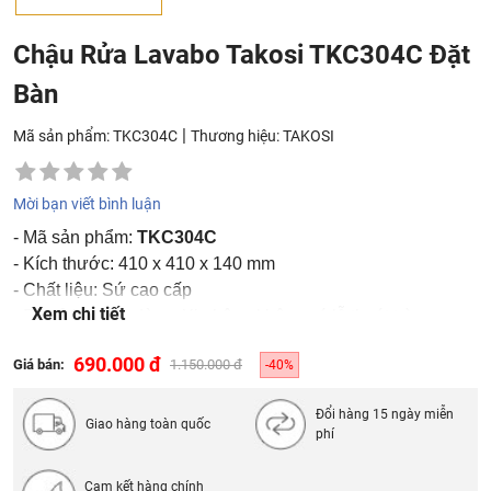
Chậu Rửa Lavabo Takosi TKC304C Đặt
Bàn
|
Mã sản phẩm: TKC304C
Thương hiệu:
TAKOSI
Mời bạn viết bình luận
- Mã sản phẩm:
TKC304C
- Kích thước: 410 x 410 x 140 mm
- Chất liệu: Sứ cao cấp
Xem chi tiết
- Bộ xả khuyên dùng: Xi phông không có lỗ thoát tràn
690.000 đ
Giá bán:
1.150.000 đ
-40%
Đổi hàng 15 ngày miễn
Giao hàng toàn quốc
phí
Cam kết hàng chính