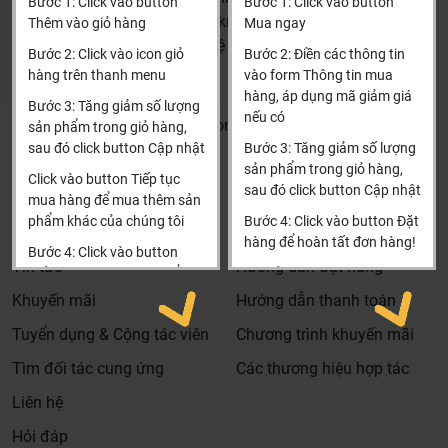
Bước 1: Click vào button
Bước 1: Click vào button
Bảo trì sản phẩm lên tới 5 năm, tặng các phụ kiện hao
(Cách đại học công nghiệp 1 km)
Thêm vào giỏ hàng
Mua ngay
mòn và thay thế miễn phí.
HCM và các tỉnh khác: Liên hệ hotline để được hướng dẫn
Bước 2: Click vào icon giỏ
Bước 2: Điền các thông tin
Bảo trì kiểm tra sản phẩm trước khi hết hạn bảo hành
đặt hàng
hàng trên thanh menu
vào form Thông tin mua
kể cả sản phẩm có lên đên 5 năm hay 10 năm bảo
Xin cảm ơn!
hàng, áp dụng mã giảm giá
Bước 3: Tăng giảm số lượng
hành miễn phí, Khali Nguyễn sẽ liên hệ để bảo trì và
nếu có
Khalinguyen.vn@gmail.com
sản phẩm trong giỏ hàng,
kiểm tra khi đến hạn, khách hàng không phải ghi nhớ
sau đó click button Cập nhật
Bước 3: Tăng giảm số lượng
0904501766
hay lưu thông tin gì cả.
sản phẩm trong giỏ hàng,
Click vào button Tiếp tục
sau đó click button Cập nhật
Khali Nguyễn - Tri kỷ của ngôi nhà bạn!
Thông tin
Thông tin thêm
mua hàng để mua thêm sản
phẩm khác của chúng tôi
Bước 4: Click vào button Đặt
Tìm đại lý & Hợp tác
Hướng dẫn mua hàng
hàng để hoàn tất đơn hàng!
Bước 4: Click vào button
Tin tức
Hướng dẫn đặt hàng
Tiến hành thanh toán để
Xin cảm ơn khách hàng!!!
thanh toán đơn hàng của
Khuyến mãi
Hướng dẫn thanh toán
bạn.
Tuyển dụng & Cộng tác viên
Chương trình khuyến mãi
Xin cảm ơn khách hàng!!!
Tìm đối tác cung ứng
Các thương hiệu hợp tác
Liên hệ
Hỏi đáp