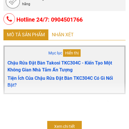
hãng
Hotline 24/7: 0904501766
MÔ TẢ SẢN PHẨM
NHẬN XÉT
Mục lục
Hiển thị
Chậu Rửa Đặt Bàn Takosi
TKC304C
- Kiến Tạo Một
Không Gian Nhà Tắm Ấn Tượng
Tiện Ích Của Chậu Rửa Đặt Bàn
TKC304C
Có Gì Nổi
Bật?
Chậu rửa đặt bàn Takosi
TKC304C
- Kiến tạo một
không gian nhà tắm ấn tượng
Sở hữu kiểu dáng
tròn thanh lịch
, tinh tế, chậu rửa
Xem chi tiết