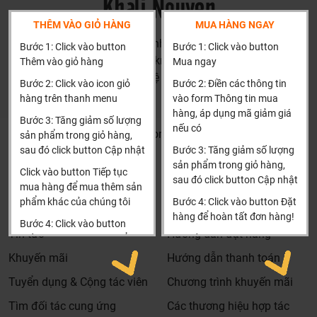
THÊM VÀO GIỎ HÀNG
MUA HÀNG NGAY
HN: số 160 đường Văn Minh, Di Trạch, Hoài Đức, Hà Nội
Bước 1: Click vào button
Bước 1: Click vào button
(Cách đại học công nghiệp 1 km)
Thêm vào giỏ hàng
Mua ngay
HCM và các tỉnh khác: Liên hệ hotline để được hướng dẫn
Bước 2: Click vào icon giỏ
Bước 2: Điền các thông tin
đặt hàng
hàng trên thanh menu
vào form Thông tin mua
Xin cảm ơn!
hàng, áp dụng mã giảm giá
Bước 3: Tăng giảm số lượng
nếu có
Khalinguyen.vn@gmail.com
sản phẩm trong giỏ hàng,
sau đó click button Cập nhật
Bước 3: Tăng giảm số lượng
0904501766
sản phẩm trong giỏ hàng,
Click vào button Tiếp tục
sau đó click button Cập nhật
Thông tin
Thông tin thêm
mua hàng để mua thêm sản
phẩm khác của chúng tôi
Bước 4: Click vào button Đặt
Tìm đại lý & Hợp tác
Hướng dẫn mua hàng
hàng để hoàn tất đơn hàng!
Bước 4: Click vào button
Tin tức
Hướng dẫn đặt hàng
Tiến hành thanh toán để
Xin cảm ơn khách hàng!!!
thanh toán đơn hàng của
Khuyến mãi
Hướng dẫn thanh toán
bạn.
Tuyển dụng & Cộng tác viên
Chương trình khuyến mãi
Xin cảm ơn khách hàng!!!
Tìm đối tác cung ứng
Các thương hiệu hợp tác