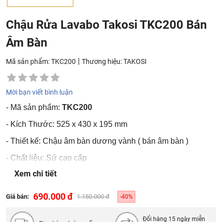
Chậu Rửa Lavabo Takosi TKC200 Bán
Âm Bàn
|
Mã sản phẩm: TKC200
Thương hiệu:
TAKOSI
Mời bạn viết bình luận
-
Mã sản phẩm:
TKC200
- Kích Thước: 525 x 430 x 195 mm
- Thiết kế: Chậu âm bàn dương vành ( bán âm bàn )
- Chất liệu: Sứ cao cấp
Xem chi tiết
- Bộ xả khuyên dùng: Xi phông không có lỗ thoát tràn
690.000 đ
Giá bán:
1.150.000 đ
-40%
Đổi hàng 15 ngày miễn