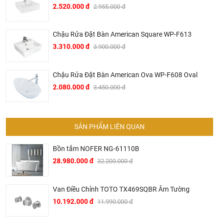
thật đưa ra tư vấn.
2.520.000 đ
2.955.000 đ
Giá thành phù hợp: Giá sản phẩm của chúng tôi không
phải là rẻ nhất, chúng tôi có những dịch vụ được thiết kế
Chậu Rửa Đặt Bàn American Square WP-F613
riêng cho ngành nghề này nó thực sự cần thiết và có giá
3.310.000 đ
3.900.000 đ
trị với khách hàng, điều đó giúp chúng tôi là đơn vị có giá
bán tốt nhất trong thị trường so với sản phẩm + dịch vụ
Chậu Rửa Đặt Bàn American Ova WP-F608 Oval
mà khách hàng nhận được. Bời vì Khali Nguyễn muốn
2.080.000 đ
3.450.000 đ
trở thành tri kỷ của ngôi nhà bạn.
SẢN PHẨM LIÊN QUAN
Bồn tắm NOFER NG-61110B
28.980.000 đ
32.200.000 đ
Van Điều Chỉnh TOTO TX469SQBR Âm Tường
10.192.000 đ
11.990.000 đ