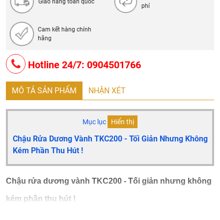
Giao hàng toàn quốc
phí
Cam kết hàng chính
hãng
Hotline 24/7: 0904501766
MÔ TẢ SẢN PHẨM
NHẬN XÉT
Mục lục
Hiển thị
Chậu Rửa Dương Vành TKC200 - Tối Giản Nhưng Không
Kém Phần Thu Hút !
Chậu rửa dương vành TKC200 - Tối giản nhưng không
kém phần thu hút !
Chậu rửa Takosi
TKC200 bán âm bàn
sở hữu thiết kế