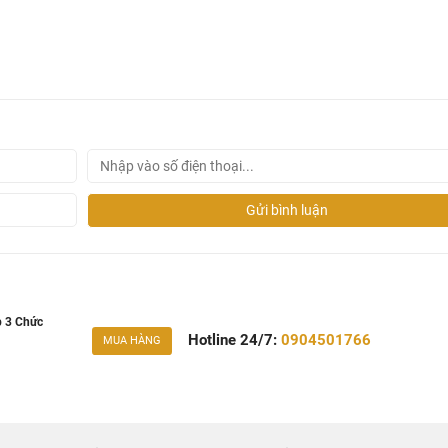
Gửi bình luận
p 3 Chức
Hotline 24/7:
0904501766
MUA HÀNG