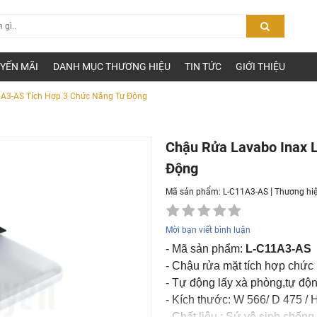
YẾN MÃI
DANH MỤC THƯƠNG HIỆU
TIN TỨC
GIỚI THIỆU
1A3-AS Tích Hợp 3 Chức Năng Tự Động
Chậu Rửa Lavabo Inax 
Động
|
Mã sản phẩm: L-C11A3-AS
Thương hi
Mời bạn viết bình luận
- Mã sản phẩm:
L-C11A3-AS
- Chậu rửa mặt tích hợp chức
- Tự động lấy xà phòng,tự độ
- Kích thước: W 566/ D 475 /
- Chất liệu : Sứ vệ sinh chốn