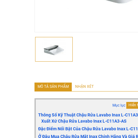
MÔ TẢ SẢN PHẨM
NHẬN XÉT
Mục lục
Hiển 
Thông Số Kỹ Thuật Chậu Rửa Lavabo Inax L-C11A
Xuất Xứ Chậu Rửa Lavabo Inax L-C11A3-AS
Đặc Điểm Nổi Bật Của Chậu Rửa Lavabo Inax L-C
Ở Đâu Mua Chậu Rửa Mặt Inax Chính Hãng Và Giá R