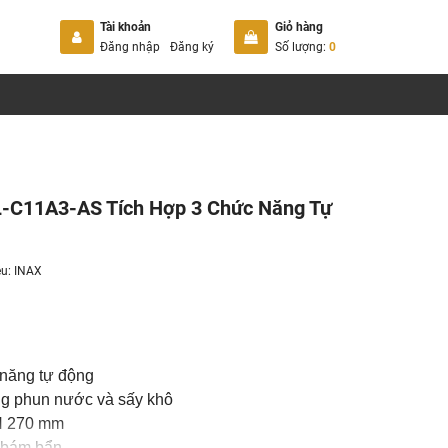
Tài khoản
Giỏ hàng
Đăng nhập
Đăng ký
Số lượng:
0
L-C11A3-AS Tích Hợp 3 Chức Năng Tự
ệu:
INAX
 năng tự động
ng phun nước và sấy khô
 H 270 mm
g bám bẩn