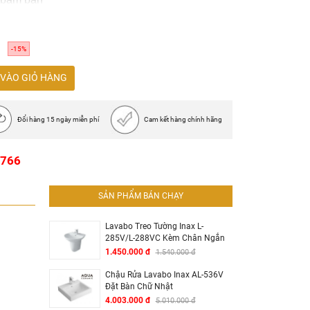
-15%
VÀO GIỎ HÀNG
Đổi hàng 15 ngày miễn phí
Cam kết hàng chính hãng
1766
SẢN PHẨM BÁN CHẠY
Lavabo Treo Tường Inax L-
285V/L-288VC Kèm Chân Ngắn
1.450.000 đ
1.540.000 đ
Chậu Rửa Lavabo Inax AL-536V
Đặt Bàn Chữ Nhật
4.003.000 đ
5.010.000 đ