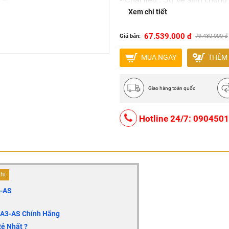
- Màu sắc: Trắng
Xem chi tiết
67.539.000 đ
Giá bán:
79.430.000 đ
MUA NGAY
THÊM 
Giao hàng toàn quốc
Hotline 24/7: 090450
thị
3-AS
11A3-AS
Chính Hãng
ẻ Nhất ?