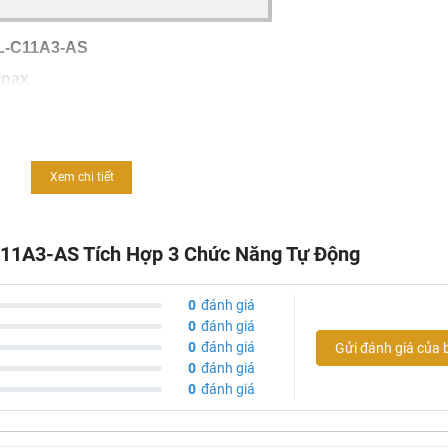
 L-C11A3-AS
Inax
Xem chi tiết
g phun nước và sấy khô
C11A3-AS Tích Hợp 3 Chức Năng Tự Động
00.000đ
0
đánh giá
000đ
0
đánh giá
S
0
đánh giá
Gửi đánh giá của 
0
đánh giá
0
đánh giá