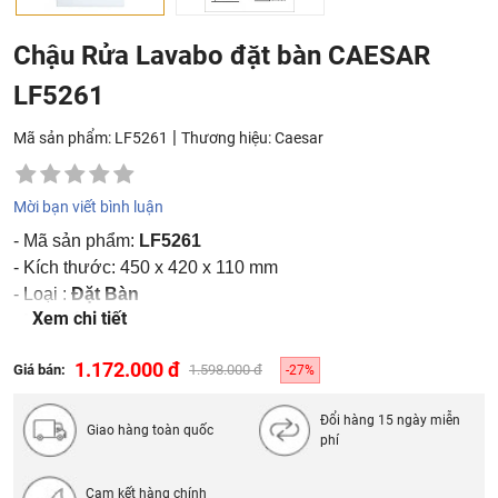
Chậu Rửa Lavabo đặt bàn CAESAR
LF5261
|
Mã sản phẩm: LF5261
Thương hiệu:
Caesar
Mời bạn viết bình luận
- Mã sản phẩm:
LF5261
- Kích thước: 450 x 420 x 110 mm
- Loại :
Đặt Bàn
Xem chi tiết
- Màu sắc: trắng
1.172.000 đ
Giá bán:
1.598.000 đ
-27%
Đổi hàng 15 ngày miễn
Giao hàng toàn quốc
phí
Cam kết hàng chính