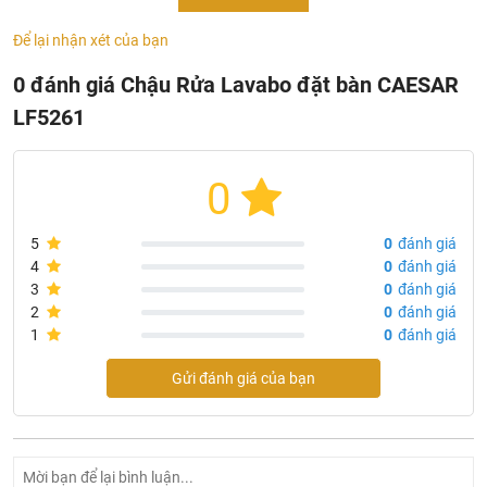
LF5261
Để lại nhận xét của bạn
Tên sản phẩm:
Chậu Rửa Lavabo Caesar
0 đánh giá Chậu Rửa Lavabo đặt bàn CAESAR
Model:
LF5261
LF5261
Kích thước: 450 x 420 x 110 mm
Loại :
Đặt Bàn
0
Màu sắc: trắng
Vòi Kết Hợp : 1 Lỗ - Gắn Chậu
5
0
đánh giá
4
0
đánh giá
3
0
đánh giá
2
0
đánh giá
1
0
đánh giá
Gửi đánh giá của bạn