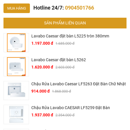
Bản Vẽ Chậu Rửa Caesar LF5261
Hotline 24/7:
0904501766
MUA HÀNG
SẢN PHẨM LIÊN QUAN
Lavabo Caesar đặt bàn L5225 tròn 380mm
1.197.000 đ
1.685.000 đ
Lavabo Caesar đặt bàn L5262
1.620.000 đ
2.603.000 đ
Chậu Rửa Lavabo Caesar LF5263 Đặt Bàn Chữ Nhật
914.000 đ
1.868.000 đ
Chậu Rửa Lavabo CAESAR LF5259 Đặt Bàn
1.937.000 đ
2.354.000 đ