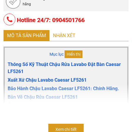
hãng
Hotline 24/7: 0904501766
MÔ TẢ SẢN PHẨM
NHẬN XÉT
Mục lục
Hiển thị
Thông Số Kỹ Thuật Chậu Rửa Lavabo Đặt Bàn Caesar
LF5261
Xuất Xứ Chậu Lavabo Caesar LF5261
Bảo Hành Chậu Lavabo Caesar LF5261: Chính Hãng.
Bản Vẽ Chậu Rửa Caesar LF5261
Ở Đâu Mua Chậu Rửa Mặt Caesar Chính Hãng Và Giá
Rẻ Nhất ?
Xem chi tiết
Thông Số Kỹ Thuật Chậu Rửa Lavabo đặt bàn Caesar