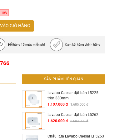
-10%
VÀO GIỎ HÀNG
Đổi hàng 15 ngày miễn phí
Cam kết hàng chính hãng
1766
SẢN PHẨM LIÊN QUAN
Lavabo Caesar đặt bàn L5225
tròn 380mm
1.197.000 đ
1.685.000 đ
Lavabo Caesar đặt bàn L5262
1.620.000 đ
2.603.000 đ
Chậu Rửa Lavabo Caesar LF5263