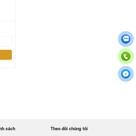
 bán là
à thích
ông phù
ắm.....
nh sách
Theo dõi chúng tôi