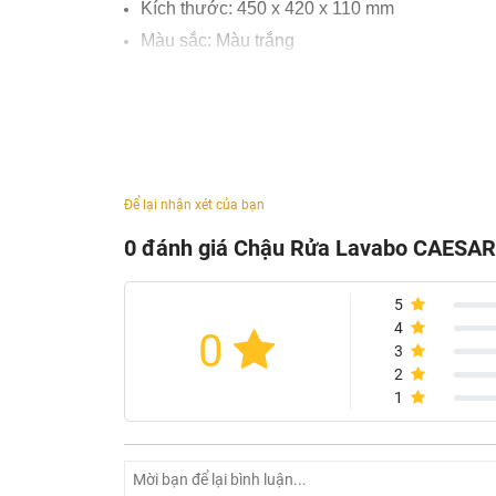
Kích thước: 450 x 420 x 110 mm
Màu sắc: Màu trắng
Không bao gồm phụ kiện( bộ xả, vòi,...)
Thiết kế sang trọng ( tinh tế, cao cấp, hiện đại
Thiết kế với lỗ thoát tràn
Dung tích nước: 6L
Chất liệu sứ cao cấp, chống bám bẩn
Để lại nhận xét của bạn
Chậu rửa có thể lắp đặt phù hợp với các mẫu
0 đánh giá Chậu Rửa Lavabo CAESAR
5
4
0
3
2
1