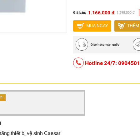
1.166.000 đ
Giá bán:
1.298.000 đ
MUA NGAY
THÊM 
Giao hàng toàn quốc
Hotline 24/7: 090450
thị
1
ãng thiết bị vệ sinh Caesar