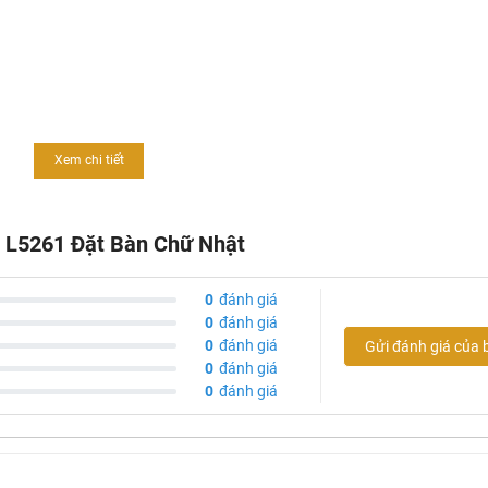
)
Xem chi tiết
 vòi:
B490CP
,
B400CP
,
B570CP
,...
 L5261 Đặt Bàn Chữ Nhật
0
đánh giá
0
đánh giá
0
đánh giá
Gửi đánh giá của 
0
đánh giá
0
đánh giá