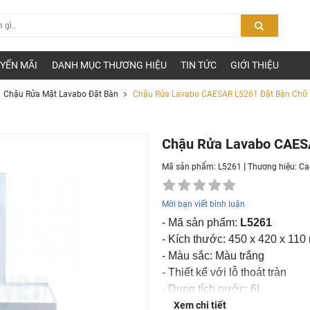
YẾN MÃI
DANH MỤC THƯƠNG HIỆU
TIN TỨC
GIỚI THIỆU
Chậu Rửa Mặt Lavabo Đặt Bàn
Chậu Rửa Lavabo CAESAR L5261 Đặt Bàn Chữ
Chậu Rửa Lavabo CAES
|
Mã sản phẩm: L5261
Thương hiệu:
Ca
Mời bạn viết bình luận
- Mã sản phẩm:
L5261
- Kích thước: 450 x 420 x 11
- Màu sắc: Màu trắng
- Thiết kế với lỗ thoát tràn
- Dung tích nước: 6L
- Chất liệu sứ cao cấp, chốn
Xem chi tiết