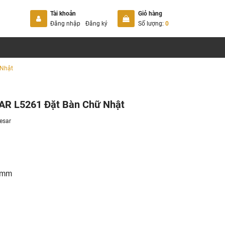
Tài khoản
Giỏ hàng
Đăng nhập
Đăng ký
Số lượng:
0
 Nhật
AR L5261 Đặt Bàn Chữ Nhật
esar
0 mm
g bám bẩn