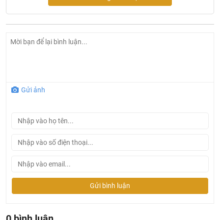
Gửi ảnh
Ở đâu mua lavabo Bravat chính hãng và giá rẻ nhất ?
Khalinguyen.vn là đơn vị cung cấp sản phẩm chậu
Gửi bình luận
lavabo Bravat chính thức và chính hãng tại Việt Nam,
chúng tôi cam kết các sản phẩm
Bravat
được phân phối
bởi Khalinguyen.vn là chính hãng.
0 bình luận