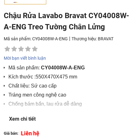
Chậu Rửa Lavabo Bravat CY04008W-
A-ENG Treo Tường Chân Lửng
|
Mã sản phẩm: CY04008W-A-ENG
Thương hiệu:
BRAVAT
Mời bạn viết bình luận
Mã sản phẩm:
CY04008W-A-ENG
Kích thước :550X470X475 mm
Chất liệu: Sứ cao cấp
Tráng men công nghệ cao
Chống bám bẩn, lau rửa dễ dàng
Màu sắc: Trắng
Xem chi tiết
Sản xuất tại Trung Quốc
Liên hệ
Giá bán: