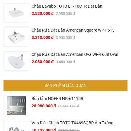
▶ Các sản phẩm của Bravat đã được sử dụng trong nhiều
Chậu Lavabo TOTO LT710CTR Đặt Bàn
công trình hạng sang của thế như hệ thống trong các hệ
2.520.000 đ
2.955.000 đ
thống khách sạn hạng sang của Intercontinetal, Conrad
Hilton, Sheraton, Le Méri­di­en, Marriott hay trên các hạm
Chậu Rửa Đặt Bàn American Square WP-F613
thuyền du lịch siêu sang của AI­DA Crui­se Ship.
3.310.000 đ
3.900.000 đ
▶ Tại Việt Nam, Bravat mặc dù là thương hiệu mới mẻ
nhưng đã ngay lập tức được thị trường đón nhận mạnh mẽ.
Chậu Rửa Đặt Bàn American Ova WP-F608 Oval
Nhiều khách sạn hạng sang tại thủ phủ du lịch miền Trung
2.080.000 đ
3.450.000 đ
Việt Nam đã sử dụng các sản phẩm của Bravat trong đó có
nhiều tên tuổi lớn trong ngành du lịch khách sạn Việt Nam
như khách sạn Melia, Accor, Anantara, Sheraton, Fusion
SẢN PHẨM LIÊN QUAN
Suites, Cocobay, Alacarte,…
▶ Không chỉ hiện diện trong các khách sạn khu nghỉ dưỡng
Bồn tắm NOFER NG-61110B
hạng sang, Bravat còn được chủ đầu tư các dự án chung
28.980.000 đ
32.200.000 đ
cư cao cấp sử dụng trong các căn hộ như một trong những
điểm nhấn bán hàng với phương châm nghỉ dưỡng 5 sao
Van Điều Chỉnh TOTO TX469SQBR Âm Tường
tại gia. Đến nay, sản phẩm Bravat đã có mặt ở nhiều chung
10.192.000 đ
11.990.000 đ
cư cao cấp như Estella Quận 2, Rivera Quận 10 Thành phố