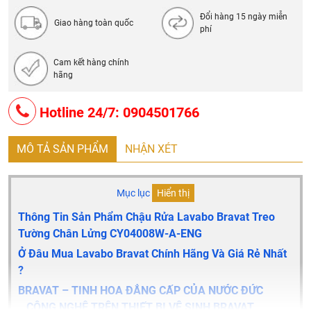
Đổi hàng 15 ngày miễn
Giao hàng toàn quốc
phí
Cam kết hàng chính
hãng
Hotline 24/7: 0904501766
MÔ TẢ SẢN PHẨM
NHẬN XÉT
Mục lục
Hiển thị
Thông Tin Sản Phẩm Chậu Rửa Lavabo Bravat Treo
Tường Chân Lửng
CY04008W-A-ENG
Ở Đâu Mua Lavabo Bravat Chính Hãng Và Giá Rẻ Nhất
?
BRAVAT – TINH HOA ĐẲNG CẤP CỦA NƯỚC ĐỨC
CÔNG NGHỆ TRÊN THIẾT BỊ VỆ SINH BRAVAT