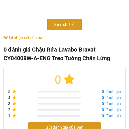
Thông tin sản phẩm chậu rửa lavabo Bravat treo tường
Xem chi tiết
chân lửng
CY04008W-A-ENG
Mã sản phẩm:
CY04008W-A-ENG
Để lại nhận xét của bạn
Kích thước :550X470X475 mm
0 đánh giá Chậu Rửa Lavabo Bravat
Chất liệu: Sứ cao cấp
CY04008W-A-ENG Treo Tường Chân Lửng
Tráng men công nghệ cao
Chống bám bẩn, lau rửa dễ dàng
0
Màu sắc: Trắng
Sản xuất tại Trung Quốc
5
0
đánh giá
4
0
đánh giá
3
0
đánh giá
2
0
đánh giá
1
0
đánh giá
Gửi đánh giá của bạn