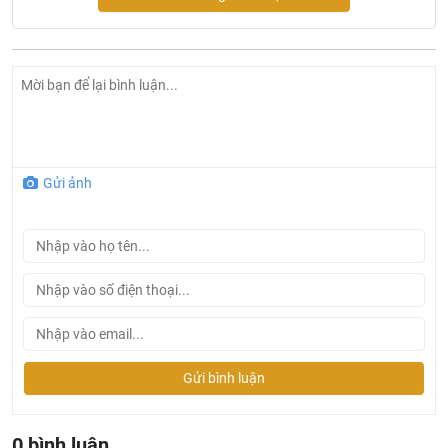
Gửi ảnh
Gửi bình luận
Bản vẽ kỹ thuật chậu rửa Bravat
C22283W-ENG
0 bình luận