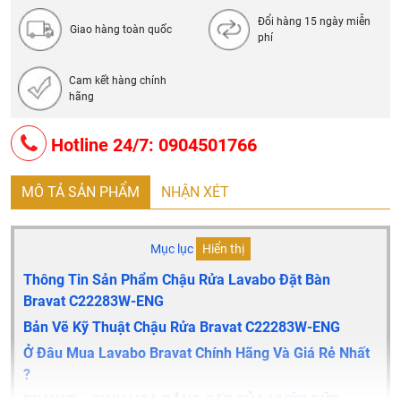
Đổi hàng 15 ngày miễn
Giao hàng toàn quốc
phí
Cam kết hàng chính
hãng
Hotline 24/7: 0904501766
MÔ TẢ SẢN PHẨM
NHẬN XÉT
Mục lục
Hiển thị
Thông Tin Sản Phẩm Chậu Rửa Lavabo Đặt Bàn
Bravat
C22283W-ENG
Bản Vẽ Kỹ Thuật Chậu Rửa Bravat
C22283W-ENG
Ở Đâu Mua Lavabo Bravat Chính Hãng Và Giá Rẻ Nhất
?
BRAVAT – TINH HOA ĐẲNG CẤP CỦA NƯỚC ĐỨC