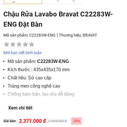
Chậu Rửa Lavabo Bravat C22283W-
ENG Đặt Bàn
|
Mã sản phẩm: C22283W-ENG
Thương hiệu:
BRAVAT
Mời bạn viết bình luận
Mã sản phẩm:
C22283W-ENG
Kích thước : 435x435x170 mm
Chất liệu: Sứ cao cấp
Tráng men công nghệ cao
Chống bám bẩn, lau rửa dễ dàng
Màu sắc: Trắng
Xem chi tiết
Sản xuất tại Trung Quốc
2.371.000 đ
Giá bán:
2.964.000 đ
-20%