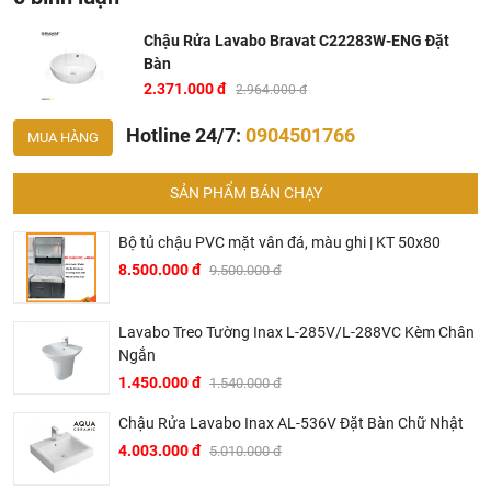
Chậu Rửa Lavabo Bravat C22283W-ENG Đặt
Bàn
2.371.000 đ
2.964.000 đ
Hotline 24/7:
0904501766
MUA HÀNG
SẢN PHẨM BÁN CHẠY
Bộ tủ chậu PVC mặt vân đá, màu ghi | KT 50x80
8.500.000 đ
9.500.000 đ
Lavabo Treo Tường Inax L-285V/L-288VC Kèm Chân
Ngắn
1.450.000 đ
1.540.000 đ
Ở đâu mua lavabo Bravat chính hãng và giá rẻ nhất ?
Chậu Rửa Lavabo Inax AL-536V Đặt Bàn Chữ Nhật
Khalinguyen.vn là đơn vị cung cấp sản phẩm chậu
4.003.000 đ
5.010.000 đ
lavabo Bravat chính thức và chính hãng tại Việt Nam,