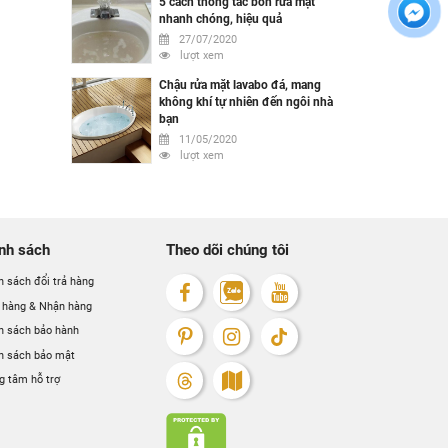
5 cách thông tắc bồn rửa mặt
nhanh chóng, hiệu quả
27/07/2020
lượt xem
Chậu rửa mặt lavabo đá, mang
không khí tự nhiên đến ngôi nhà
bạn
11/05/2020
lượt xem
nh sách
Theo dõi chúng tôi
h sách đổi trả hàng
 hàng & Nhận hàng
h sách bảo hành
h sách bảo mật
g tâm hỗ trợ