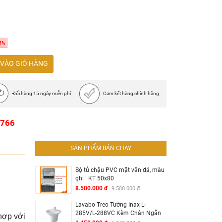
t
5%
thoát chống tràn an toàn
VÀO GIỎ HÀNG
Đổi hàng 15 ngày miễn phí
Cam kết hàng chính hãng
1766
SẢN PHẨM BÁN CHẠY
Bộ tủ chậu PVC mặt vân đá, màu
ghi | KT 50x80
8.500.000 đ
9.500.000 đ
Lavabo Treo Tường Inax L-
285V/L-288VC Kèm Chân Ngắn
hợp với