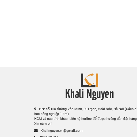
Chậu L
Thông tin sản phẩm chậu rửa mặt lavabo Hi
HN: số 160 đường Văn Minh, Di Trạch, Hoài Đức, Hà Nội (Cách đ
học công nghiệp 1 km)
HCM và các tỉnh khác: Liên hệ hotline để được hướng dẫn đặt hàng
Xin cảm ơn!
Khalinguyen.vn@gmail.com