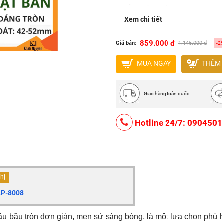
Lỗ thoát nước: 42 – 52 mm
Xem chi tiết
Kiểu dáng: Chậu dáng tròn
Vị trí lắp đặt: Bàn đá rửa mặ
859.000 đ
Giá bán:
1.145.000 đ
-2
Có lỗ lắp vòi lavabo, có lỗ 
MUA NGAY
THÊM 
Xuất xứ: Trung Quốc
Thương hiệu: HIWIN
Giao hàng toàn quốc
Hotline 24/7: 090450
thị
LP-8008
u bầu tròn đơn giản, men sứ sáng bóng, là một lựa chọn phù 