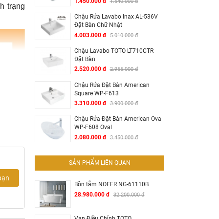
1.450.000 đ
1.540.000 đ
h trạng
Chậu Rửa Lavabo Inax AL-536V
Đặt Bàn Chữ Nhật
4.003.000 đ
5.010.000 đ
Chậu Lavabo TOTO LT710CTR
Đặt Bàn
2.520.000 đ
2.955.000 đ
Chậu Rửa Đặt Bàn American
Square WP-F613
3.310.000 đ
3.900.000 đ
Chậu Rửa Đặt Bàn American Ova
WP-F608 Oval
2.080.000 đ
3.450.000 đ
SẢN PHẨM LIÊN QUAN
bạn
Bồn tắm NOFER NG-61110B
28.980.000 đ
32.200.000 đ
Van Điều Chỉnh TOTO