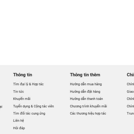
avabo Hiwin LP-8008 Đặt Bàn
win LP-8008
Thông tin
Thông tin thêm
Chí
Tìm đại lý & Hợp tác
Hướng dẫn mua hàng
Chín
Tin tức
Hướng dẫn đặt hàng
Giao
Khuyến mãi
Hướng dẫn thanh toán
Chín
Tuyển dụng & Cộng tác viên
Chương trình khuyến mãi
Chín
ại
Tìm đối tác cung ứng
Các thương hiệu hợp tác
Trun
Liên hệ
Hỏi đáp