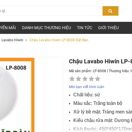
YẾN MÃI
DANH MỤC THƯƠNG HIỆU
TIN TỨC
GIỚI THIỆU
Lavabo Hiwin
Chậu Lavabo Hiwin LP-8008 Đặt Bàn
Chậu Lavabo Hiwin LP-
|
Mã sản phẩm: LP-8008
Thương hiệu:
Mời bạn viết bình luận
Chất liệu: sứ
Màu sắc: Trắng toàn bộ
Xử lý bề mặt: Tráng men sá
Kiểu chậu rửa mặt: Dương b
Kích thước: 450*450*170m