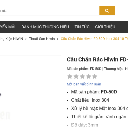
YẾN MÃI
DANH MỤC THƯƠNG HIỆU
TIN TỨC
GIỚI THIỆU
hụ Kiện HIWIN
Thoát Sàn Hiwin
Cầu Chắn Rác Hiwin FD-50D Inox 304 10 T
Cầu Chắn Rác Hiwin FD
|
Mã sản phẩm: FD-50D
Thương hiệu:
H
Mời bạn viết bình luận
Mã sản phẩm:
FD-50D
Chất liệu: Inox 304
Xử lý bề mặt: Mặt Inox 30
Thiết kế tối giản, rãnh ngă
Độ dày: 3mm