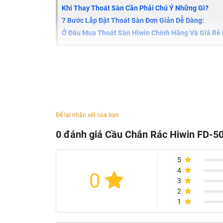
Khi Thay Thoát Sàn Cần Phải Chú Ý Những Gì?
7 Bước Lắp Đặt Thoát Sàn Đơn Giản Dễ Dàng:
Ở Đâu Mua Thoát Sàn Hiwin Chính Hãng Và Giá Rẻ 
Thông Số Kỹ Thuật Cầu Chắn Rác Hiwin FD
Mã sản phẩm:
FD-50D
Chất liệu: Inox 304
Xử lý bề mặt: Mặt Inox 304 được làm mờ
Để lại nhận xét của bạn
Thiết kế tối giản, rãnh ngăn nước dày
Độ dày: 3mm
0 đánh giá Cầu Chắn Rác Hiwin FD-5
Số thanh: 10 thanh
5
Phù hợp với sân vườn, ban công,...
4
0
Xuất Xứ Cầu Chắc Rác Hiwin FD-50D
3
2
Hãng sản xuất:
Hiwin
1
Công nghệ: Châu Âu