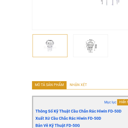
MÔ TẢ SẢN PHẨM
NHẬN XÉT
Mục lục
Hiển 
Thông Số Kỹ Thuật Cầu Chắn Rác Hiwin FD-50D
Xuất Xứ Cầu Chắc Rác Hiwin FD-50D
Bản Vẽ Kỹ Thuật FD-50G