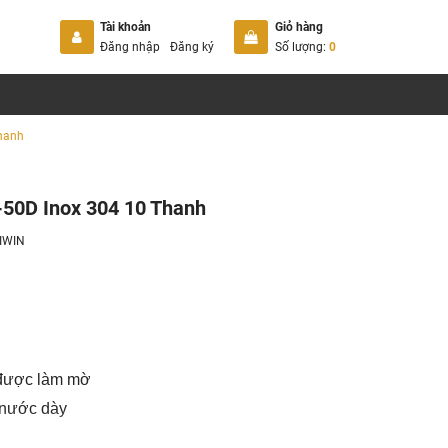
Tài khoản
Giỏ hàng
Đăng nhập
Đăng ký
Số lượng:
0
hanh
-50D Inox 304 10 Thanh
IWIN
4 được làm mờ
n nước dày