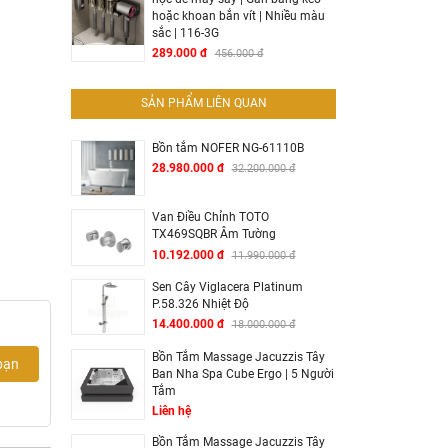
hoặc khoan bắn vít | Nhiều màu
sắc | 116-3G
289.000 đ
456.000 đ
SẢN PHẨM LIÊN QUAN
Bồn tắm NOFER NG-61110B
28.980.000 đ
32.200.000 đ
Van Điều Chỉnh TOTO
TX469SQBR Âm Tường
10.192.000 đ
11.990.000 đ
Sen Cây Viglacera Platinum
P.58.326 Nhiệt Độ
14.400.000 đ
18.000.000 đ
Bồn Tắm Massage Jacuzzis Tây
bạn
Ban Nha Spa Cube Ergo | 5 Người
Tắm
Liên hệ
Bồn Tắm Massage Jacuzzis Tây