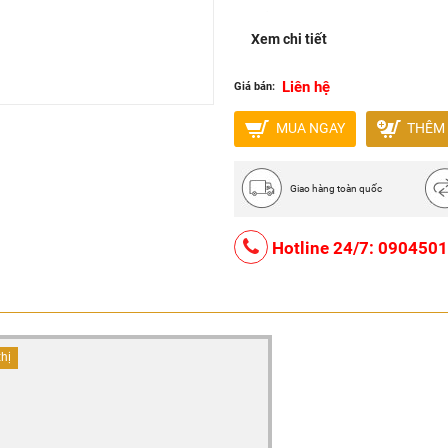
Số thanh: 10 thanh
Xem chi tiết
Phù hợp với sân vườn, ban 
Bảo hành: 5 năm
Liên hệ
Giá bán:
MUA NGAY
THÊM 
Giao hàng toàn quốc
Hotline 24/7: 090450
thị