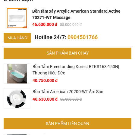
Bồn tắm xây Arcylic American Standard Active
70271-WT Massage
46.630.000 đ
55.000.000 đ
Hotline 24/7:
0904501766
MUA HÀNG
Bản vẽ bồn tắm American 70271-WT
SẢN PHẨM BÁN CHẠY
Tại Khali Nguyễn, chúng tôi cam kết:
Cam kết 100% sản phẩm chính hãng, nếu phát hiện ra
Bồn Tắm Freestanding Korest BTKR163-150N|
hàng giả hàng nhái hoàn tiền 200%.
Thương Hiệu Đức
Sản phẩm được Khali Nguyễn lựa chọn bán là những
40.750.000 đ
sản phẩm có chất lượng phù hợp với giá thành và đã bán
Bồn Tắm American 70200-WT Âm Sàn
là phải có trách nhiệm với hàng hóa và khách hàng!
46.630.000 đ
55.000.000 đ
Bán hàng có tâm: Chúng tôi mong muốn được tư vấn
khách hàng chọn được những sản phẩm phù hợp và
thích hợp để hạn chế được những phiền phức khách
SẢN PHẨM LIÊN QUAN
hàng có thể gặp phải nếu tự chọn như: chọn sản phẩm
không phù hợp kích thước nhà tắm, chọn sp không phù