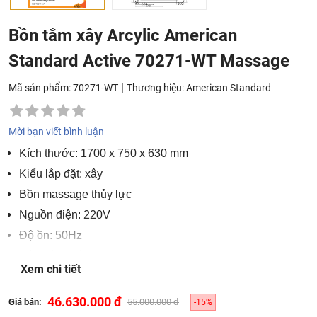
Bồn tắm xây Arcylic American
Standard Active 70271-WT Massage
|
Mã sản phẩm: 70271-WT
Thương hiệu:
American Standard
Mời bạn viết bình luận
Kích thước: 1700 x 750 x 630 mm
Kiểu lắp đặt: xây
Bồn massage thủy lực
Nguồn điện: 220V
Độ ồn: 50Hz
Màu sắc: Trắng
Xem chi tiết
Công nghệ: Mỹ
Xuất xứ: American Standard
46.630.000 đ
Giá bán:
55.000.000 đ
-15%