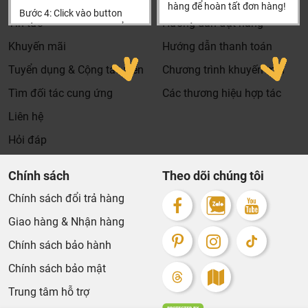
hay lưu thông tin gì cả.
hàng để hoàn tất đơn hàng!
Bước 4: Click vào button
Tin tức
Hướng dẫn đặt hàng
Khali Nguyễn - Tri kỷ của ngôi nhà bạn!
Tiến hành thanh toán để
Xin cảm ơn khách hàng!!!
thanh toán đơn hàng của
Khuyến mãi
Hướng dẫn thanh toán
bạn.
Tuyển dụng & Cộng tác viên
Chương trình khuyến mãi
Xin cảm ơn khách hàng!!!
Tìm đối tác cung ứng
Các thương hiệu hợp tác
Liên hệ
Hỏi đáp
Chính sách
Theo dõi chúng tôi
Chính sách đổi trả hàng
Giao hàng & Nhận hàng
Chính sách bảo hành
Chính sách bảo mật
Trung tâm hỗ trợ