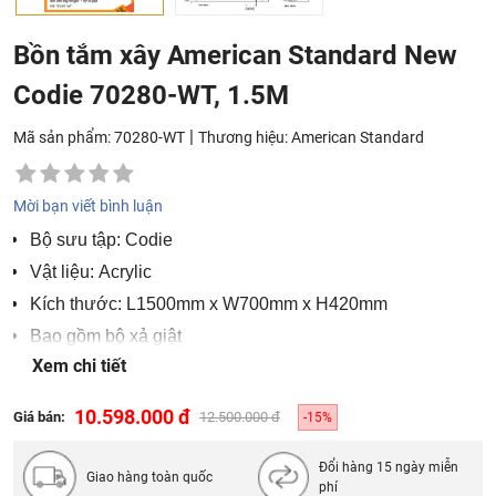
Bồn tắm xây American Standard New
Codie 70280-WT, 1.5M
|
Mã sản phẩm: 70280-WT
Thương hiệu:
American Standard
Mời bạn viết bình luận
Bộ sưu tập: Codie
Vật liệu: Acrylic
Kích thước: L1500mm x W700mm x H420mm
Bao gồm bộ xả giật
Xem chi tiết
Bảo hành 2 năm
10.598.000 đ
Giá bán:
12.500.000 đ
-15%
Đổi hàng 15 ngày miễn
Giao hàng toàn quốc
phí