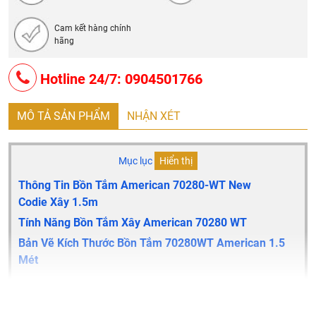
Cam kết hàng chính
hãng
Hotline 24/7: 0904501766
MÔ TẢ SẢN PHẨM
NHẬN XÉT
Mục lục
Hiển thị
Thông Tin Bồn Tắm American 70280-WT New
Codie Xây 1.5m
Tính Năng Bồn Tắm Xây American 70280 WT
Bản Vẽ Kích Thước Bồn Tắm 70280WT American 1.5
Mét
Thông tin bồn tắm American 70280-WT New Codie xây