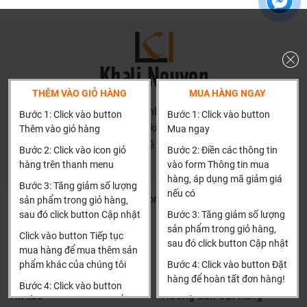
phải là rẻ nhất, chúng tôi có những dịch vụ được thiết kế
riêng cho ngành nghề này nó thực sự cần thiết và có giá
trị với khách hàng, điều đó giúp chúng tôi là đơn vị có giá
bán tốt nhất trong thị trường so với sản phẩm + dịch vụ
mà khách hàng nhận được. Bời vì Khali Nguyễn muốn
THÊM VÀO GIỎ HÀNG
MUA HÀNG NGAY
trở thành tri kỷ của ngôi nhà bạn.
HN: số 160 đường Văn Minh, Di Trạch, Hoài Đức, Hà Nội
Bước 1: Click vào button
Bước 1: Click vào button
(Cách đại học công nghiệp 1 km)
Thêm vào giỏ hàng
Mua ngay
HCM và các tỉnh khác: Liên hệ hotline để được hướng dẫn
Bước 2: Click vào icon giỏ
Bước 2: Điền các thông tin
đặt hàng
hàng trên thanh menu
vào form Thông tin mua
Xin cảm ơn!
hàng, áp dụng mã giảm giá
Bước 3: Tăng giảm số lượng
nếu có
Khalinguyen.vn@gmail.com
sản phẩm trong giỏ hàng,
sau đó click button Cập nhật
Bước 3: Tăng giảm số lượng
0904501766
sản phẩm trong giỏ hàng,
Click vào button Tiếp tục
sau đó click button Cập nhật
Thông tin
Thông tin thêm
mua hàng để mua thêm sản
phẩm khác của chúng tôi
Bước 4: Click vào button Đặt
Tìm đại lý & Hợp tác
Hướng dẫn mua hàng
hàng để hoàn tất đơn hàng!
Bước 4: Click vào button
Tin tức
Hướng dẫn đặt hàng
Dịch vụ riêng của Khali Nguyễn dành cho khách hàng:
Tiến hành thanh toán để
Xin cảm ơn khách hàng!!!