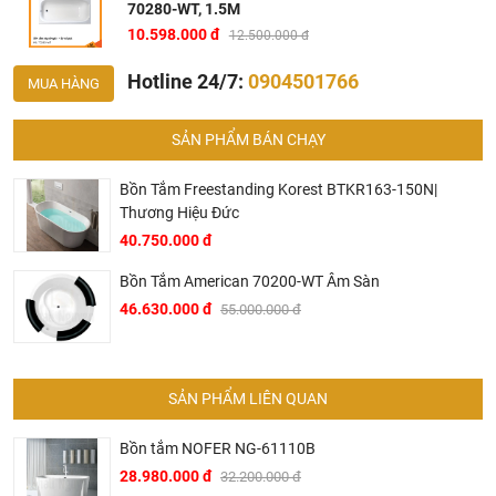
70280-WT, 1.5M
10.598.000 đ
12.500.000 đ
Bồn tắm xây American Standard New Codie 70280-WT
Hotline 24/7:
0904501766
MUA HÀNG
Bản vẽ kích thước bồn tắm 70280WT American 1.5 mét
SẢN PHẨM BÁN CHẠY
Bồn Tắm Freestanding Korest BTKR163-150N|
Thương Hiệu Đức
40.750.000 đ
Bồn Tắm American 70200-WT Âm Sàn
46.630.000 đ
55.000.000 đ
SẢN PHẨM LIÊN QUAN
Bồn tắm NOFER NG-61110B
Bản vẽ bồn tắm xây American Standard New Codie
28.980.000 đ
32.200.000 đ