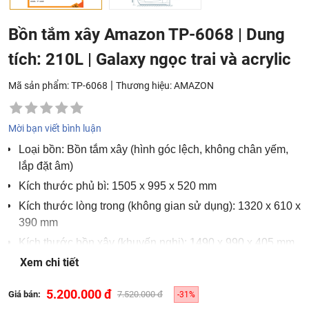
Bồn tắm xây Amazon TP-6068 | Dung
tích: 210L | Galaxy ngọc trai và acrylic
|
Mã sản phẩm: TP-6068
Thương hiệu:
AMAZON
Mời bạn viết bình luận
Loại bồn: Bồn tắm xây (hình góc lệch, không chân yếm,
lắp đặt âm)
Kích thước phủ bì: 1505 x 995 x 520 mm
Kích thước lòng trong (không gian sử dụng): 1320 x 610 x
390 mm
Kích thước bồn xây (khuyến nghị): 1490 x 990 x 405 mm
Xem chi tiết
Dung tích: 210 Lít
Chất liệu: Galaxy ngọc trai và acrylic
5.200.000 đ
Giá bán:
7.520.000 đ
-31%
Màu sắc: Trắng, kem, đen, cốm