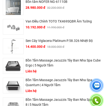
Bồn tắm NOFER NG-61110B
28.980.000 đ
32.200.000 đ
Van Điều Chỉnh TOTO TX469SQBR Âm Tường
10.192.000 đ
11.990.000 đ
Sen Cây Viglacera Platinum P.58.326 Nhiệt Độ
14.400.000 đ
18.000.000 đ
Bồn tắm xây Amazon TP-6068
Bồn Tắm Massage Jacuzzis Tây Ban Nha Spa Cube
Thông số kỹ thuật chi tiết của bồn tắm xây góc lệch TP-
Ergo | 5 Người Tắm
Liên hệ
6068
Bồn Tắm Massage Jacuzzis Tây Ban Nha Spa
Loại bồn:
Bồn tắm xây (hình góc lệch, không chân yếm,
Quantum | 4 Người Tắm
lắp đặt âm)
Liên hệ
Kích thước phủ bì: 1505 x 995 x 520 mm
Bồn Tắm Massage Jacuzzis Tây Ban Nha Spa Aqua
Kích thước lòng trong (không gian sử dụng): 1320 x 610 x
8 | 5 Người Tắm