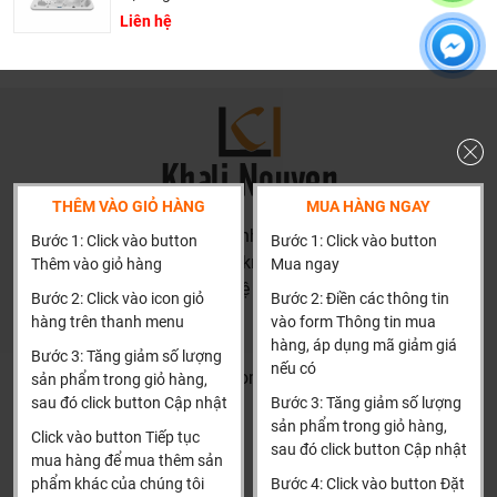
390 mm
Liên hệ
Kích thước bồn xây (khuyến nghị): 1490 x 990 x 405 mm
Dung tích: 210 Lít
Chất liệu: Galaxy ngọc trai và acrylic
Màu sắc: Trắng, kem, đen, cốm
THÊM VÀO GIỎ HÀNG
MUA HÀNG NGAY
HN: số 160 đường Văn Minh, Di Trạch, Hoài Đức, Hà Nội
Bước 1: Click vào button
Bước 1: Click vào button
(Cách đại học công nghiệp 1 km)
Thêm vào giỏ hàng
Mua ngay
HCM và các tỉnh khác: Liên hệ hotline để được hướng dẫn
Bước 2: Click vào icon giỏ
Bước 2: Điền các thông tin
đặt hàng
hàng trên thanh menu
vào form Thông tin mua
Xin cảm ơn!
hàng, áp dụng mã giảm giá
Bước 3: Tăng giảm số lượng
nếu có
Khalinguyen.vn@gmail.com
sản phẩm trong giỏ hàng,
sau đó click button Cập nhật
Bước 3: Tăng giảm số lượng
0904501766
sản phẩm trong giỏ hàng,
Click vào button Tiếp tục
sau đó click button Cập nhật
Thông tin
Thông tin thêm
mua hàng để mua thêm sản
phẩm khác của chúng tôi
Bước 4: Click vào button Đặt
Tìm đại lý & Hợp tác
Hướng dẫn mua hàng