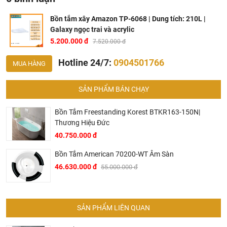
trong suốt quá trình ngâm mình.
Bồn tắm xây Amazon TP-6068 | Dung tích: 210L |
Bảng màu đa dạng, thanh lịch: Các tùy chọn màu sắc
Galaxy ngọc trai và acrylic
như Trắng tinh khôi, Kem trang nhã, Đen huyền bí, hay
5.200.000 đ
7.520.000 đ
Cốm dịu mát, giúp bạn dễ dàng lựa chọn gam màu phù
hợp để thể hiện cá tính và hài hòa với không gian chung.
Hotline 24/7:
0904501766
MUA HÀNG
Cam kết từ thương hiệu AMAZON: Đảm bảo chất lượng
vượt trội, độ bền ấn tượng và tính thẩm mỹ đỉnh cao cho
SẢN PHẨM BÁN CHẠY
mỗi sản phẩm, mang lại sự an tâm tuyệt đối cho người
dùng.
Bồn Tắm Freestanding Korest BTKR163-150N|
Thương Hiệu Đức
40.750.000 đ
Bồn Tắm American 70200-WT Âm Sàn
46.630.000 đ
55.000.000 đ
SẢN PHẨM LIÊN QUAN