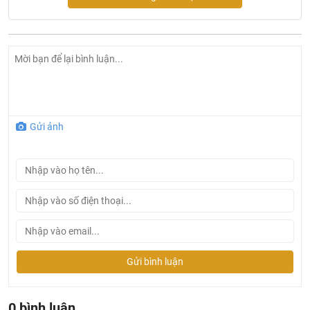
kế chuyên biệt để lắp đặt âm sàn hoặc xây bệ, bồn tắm
này tận dụng triệt để các góc tường, tạo nên một bề mặt
liền mạch, hài hòa với kiến trúc tổng thể, giúp không gian
trở nên rộng rãi và sang trọng hơn.
Kích thước vừa vặn, dung tích 210 lít thoải mái: Với kích
thước phủ bì 1505 x 995 mm, bồn tắm AMAZON TP-6068
là lựa chọn lý tưởng cho những phòng tắm có diện tích
Gửi ảnh
vừa và nhỏ, vừa đảm bảo sự thoải mái khi sử dụng, vừa
không chiếm quá nhiều diện tích.
Chất liệu Galaxy ngọc trai và Acrylic cao cấp: Sự kết hợp
hoàn hảo này mang đến bề mặt sáng bóng vượt trội, có
khả năng chống bám bẩn, chống ố vàng và trầy xước
hiệu quả. Đặc biệt, chất liệu bồn tắm acrylic này còn giữ
nhiệt tuyệt vời, giúp làn nước ấm áp được duy trì lâu hơn,
và việc vệ sinh cũng trở nên vô cùng đơn giản.
Gửi bình luận
Lòng bồn thiết kế công thái học: Các đường cong và vị trí
tựa lưng bên trong được tính toán kỹ lưỡng để nâng đỡ
cơ thể một cách tối ưu, mang lại sự thoải mái và dễ chịu
0 bình luận