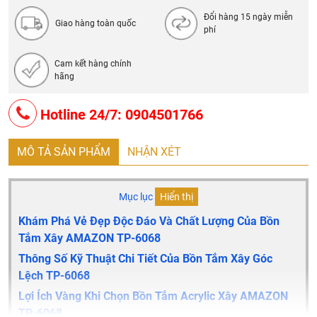
Đổi hàng 15 ngày miễn
Giao hàng toàn quốc
phí
Cam kết hàng chính
hãng
Hotline 24/7: 0904501766
MÔ TẢ SẢN PHẨM
NHẬN XÉT
Mục lục
Hiển thị
Khám Phá Vẻ Đẹp Độc Đáo Và Chất Lượng Của Bồn
Tắm Xây AMAZON TP-6068
Thông Số Kỹ Thuật Chi Tiết Của Bồn Tắm Xây Góc
Lệch TP-6068
Lợi Ích Vàng Khi Chọn Bồn Tắm Acrylic Xây AMAZON
TP-6068