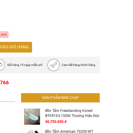
à acrylic
cốm
-44%
VÀO GIỎ HÀNG
Đổi hàng 15 ngày miễn phí
Cam kết hàng chính hãng
1766
SẢN PHẨM BÁN CHẠY
Bồn Tắm Freestanding Korest
BTKR163-150N| Thương Hiệu Đức
40.750.000 đ
Bồn Tắm American 70200-WT