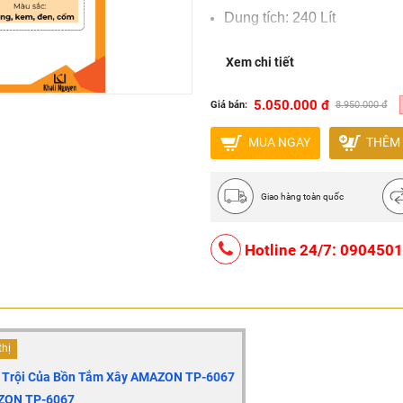
Dung tích: 240 Lít
Chất liệu: Galaxy ngọc trai v
Xem chi tiết
Màu sắc: Trắng, kem, đen, 
5.050.000 đ
Giá bán:
8.950.000 đ
MUA NGAY
THÊM 
Giao hàng toàn quốc
Hotline 24/7: 090450
thị
t Trội Của Bồn Tắm Xây AMAZON TP-6067
AZON TP-6067