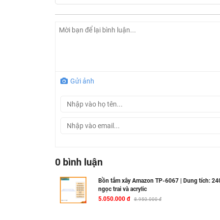
khả năng chống bám bẩn, chống ố vàng và trầ
tuyệt vời, giúp làn nước ấm áp được duy trì l
Lòng bồn thiết kế công thái học, tối ưu trả
kỹ lưỡng để nâng đỡ cơ thể một cách tối ưu, 
Bảng màu đa dạng, thanh lịch: Các tùy chọn
dịu mát, giúp bạn dễ dàng lựa chọn gam màu 
Gửi ảnh
Cam kết từ thương hiệu AMAZON: Đảm bảo ch
mỗi sản phẩm, mang lại sự an tâm tuyệt đối 
0 bình luận
Bồn tắm xây Amazon TP-6067 | Dung tích: 240
ngọc trai và acrylic
5.050.000 đ
8.950.000 đ