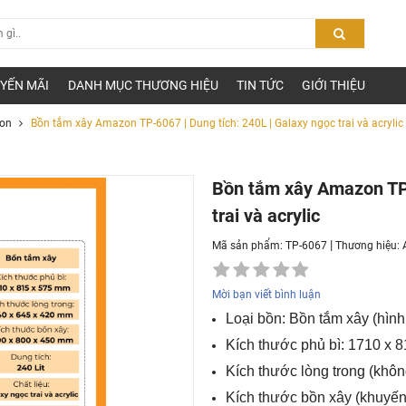
YẾN MÃI
DANH MỤC THƯƠNG HIỆU
TIN TỨC
GIỚI THIỆU
on
Bồn tắm xây Amazon TP-6067 | Dung tích: 240L | Galaxy ngọc trai và acrylic
Bồn tắm xây Amazon TP-
trai và acrylic
|
Mã sản phẩm: TP-6067
Thương hiệu:
Mời bạn viết bình luận
Loại bồn: Bồn tắm xây (hình
Kích thước phủ bì: 1710 x 
Kích thước lòng trong (khô
Kích thước bồn xây (khuyến