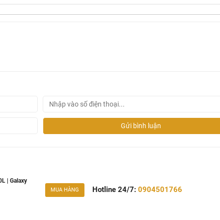
y xước ưu việt. Đặc biệt, chất liệu bồn tắm acrylic này còn gi
âu hơn, và việc vệ sinh cũng trở nên vô cùng đơn giản.
i nghiệm: Các đường cong và độ dốc bên trong lòng bồn được tí
mang lại sự thoải mái và dễ chịu trong suốt quá trình ngâm mìn
 màu sắc như Trắng tinh khôi, Kem trang nhã, Đen huyền bí, 
phù hợp để thể hiện cá tính và hài hòa với không gian chung.
ất lượng vượt trội, độ bền ấn tượng và tính thẩm mỹ đỉnh 
cho người dùng.
Gửi bình luận
L | Galaxy
Hotline 24/7:
0904501766
MUA HÀNG