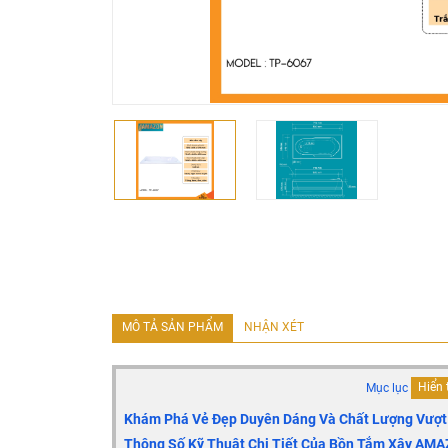
MÔ TẢ SẢN PHẨM
NHẬN XÉT
Mục lục
Hiển 
Khám Phá Vẻ Đẹp Duyên Dáng Và Chất Lượng Vượ
Thông Số Kỹ Thuật Chi Tiết Của Bồn Tắm Xây AM