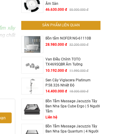
Âm Sàn
46.630.000 đ
55.000.000 đ
SẢN PHẨM LIÊN QUAN
tắm xây
ùng chất
Bồn tắm NOFER NG-61110B
tế, làm
28.980.000 đ
32.200.000 đ
Van Điều Chỉnh TOTO
TX469SQBR Âm Tường
g đường
10.192.000 đ
11.990.000 đ
ang đến
Sen Cây Viglacera Platinum
P.58.326 Nhiệt Độ
14.400.000 đ
18.000.000 đ
tạo nên
Bồn Tắm Massage Jacuzzis Tây
Ban Nha Spa Cube Ergo | 5 Người
ZON TP-
Tắm
uốn tận
Liên hệ
bạn
Bồn Tắm Massage Jacuzzis Tây
Ban Nha Spa Quantum | 4 Người
ơng, có