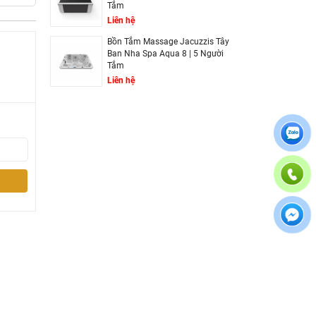
Tắm
ữ nhiệt
Liên hệ
Bồn Tắm Massage Jacuzzis Tây
nh toán
Ban Nha Spa Aqua 8 | 5 Người
Tắm
h.
Liên hệ
hay Cốm
cao cho