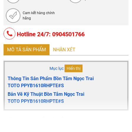
Cam kết hàng chính
hãng
Hotline 24/7: 0904501766
MÔ TẢ SẢN PHẨM
NHẬN XÉT
Mục lục
Hiển thị
Thông Tin Sản Phẩm Bồn Tắm Ngọc Trai
TOTO
PPYB1610RHPTE#S
Bản Vẽ Kỹ Thuật Bồn Tắm Ngọc Trai
TOTO
PPYB1610RHPTE#S
Thông tin sản phẩm bồn tắm ngọc trai
TOTO
PPYB1610RHPTE#S