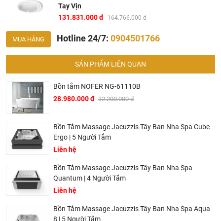
Tay Vịn
131.831.000 đ
164.766.000 đ
Hotline 24/7:
0904501766
MUA HÀNG
SẢN PHẨM LIÊN QUAN
Bồn tắm NOFER NG-61110B
28.980.000 đ
32.200.000 đ
Tại Khali Nguyễn, chúng tôi cam kết:
Bồn Tắm Massage Jacuzzis Tây Ban Nha Spa Cube
Cam kết 100% sản phẩm chính hãng, nếu phát hiện ra
Ergo | 5 Người Tắm
hàng giả hàng nhái hoàn tiền 200%.
Liên hệ
Sản phẩm được Khali Nguyễn lựa chọn bán là những
Bồn Tắm Massage Jacuzzis Tây Ban Nha Spa
sản phẩm có chất lượng phù hợp với giá thành và đã bán
Quantum | 4 Người Tắm
là phải có trách nhiệm với hàng hóa và khách hàng!
Liên hệ
Bán hàng có tâm: Chúng tôi mong muốn được tư vấn
khách hàng chọn được những sản phẩm phù hợp và
Bồn Tắm Massage Jacuzzis Tây Ban Nha Spa Aqua
thích hợp để hạn chế được những phiền phức khách
8 | 5 Người Tắm