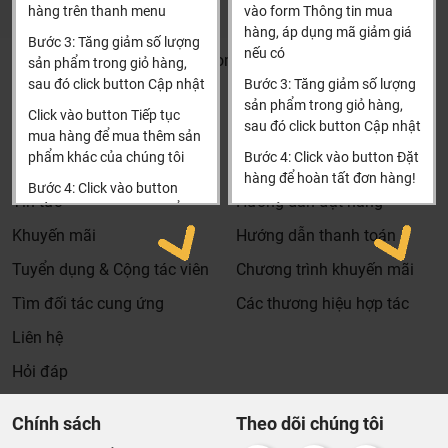
đặt hàng
hàng trên thanh menu
vào form Thông tin mua
Xin cảm ơn!
hàng, áp dụng mã giảm giá
Bước 3: Tăng giảm số lượng
nếu có
Khalinguyen.vn@gmail.com
sản phẩm trong giỏ hàng,
sau đó click button Cập nhật
Bước 3: Tăng giảm số lượng
0904501766
sản phẩm trong giỏ hàng,
Click vào button Tiếp tục
sau đó click button Cập nhật
Thông tin
Thông tin thêm
mua hàng để mua thêm sản
phẩm khác của chúng tôi
Bước 4: Click vào button Đặt
Tìm đại lý & Hợp tác
Hướng dẫn mua hàng
hàng để hoàn tất đơn hàng!
Bước 4: Click vào button
Tin tức
Hướng dẫn đặt hàng
Tiến hành thanh toán để
Xin cảm ơn khách hàng!!!
Dịch vụ riêng của Khali Nguyễn dành cho khách hàng:
thanh toán đơn hàng của
Khuyến mãi
Hướng dẫn thanh toán
bạn.
Khảo sát công trình, để hỗ trợ khách hàng chọn sản
Tuyển dụng & Cộng tác viên
Chương trình khuyến mãi
phẩm đúng và phù hợp cũng như đưa ra các lời
Xin cảm ơn khách hàng!!!
khuyên, chú ý, hoặc chỉ ra các vấn khổng ổn nếu có
Tìm đối tác cung ứng
Các thương hiệu hợp tác
hoàn toàn miễn phí.
Liên hệ
Bảo trì sản phẩm lên tới 5 năm, tặng các phụ kiện hao
Hỏi đáp
mòn và thay thế miễn phí.
Bảo trì kiểm tra sản phẩm trước khi hết hạn bảo hành
Chính sách
Theo dõi chúng tôi
kể cả sản phẩm có lên đên 5 năm hay 10 năm bảo