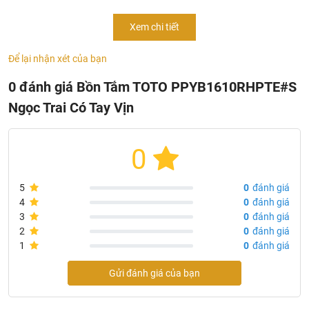
- Mã sản phẩm:
PPYB1610RHPTE#S
Xem chi tiết
- Dung tích: 179L
- Kích thước: 810D x1600W x680H mm
Để lại nhận xét của bạn
- Màu sắc: Trắng tuyết
0 đánh giá Bồn Tắm TOTO PPYB1610RHPTE#S
- Chất liệu: Đá cẩm thạch nhân tạo acrylic “Ngọc trai”
- Massage sục khí
Ngọc Trai Có Tay Vịn
- Bề mặt chống trơn trượt
- Lưu ý: Bao gồm bộ xả nhấn
0
5
0
đánh giá
4
0
đánh giá
3
0
đánh giá
2
0
đánh giá
1
0
đánh giá
Gửi đánh giá của bạn