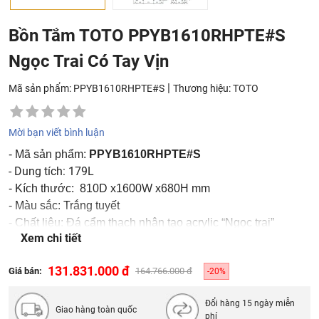
Bồn Tắm TOTO PPYB1610RHPTE#S
Ngọc Trai Có Tay Vịn
|
Mã sản phẩm: PPYB1610RHPTE#S
Thương hiệu:
TOTO
Mời bạn viết bình luận
- Mã sản phẩm:
PPYB1610RHPTE#S
- Dung tích: 179L
- Kích thước: 810D x1600W x680H mm
- Màu sắc: Trắng tuyết
- Chất liệu: Đá cẩm thạch nhân tạo acrylic “Ngọc trai”
Xem chi tiết
- Lưu ý: Bao gồm bộ xả nhấn
131.831.000 đ
Giá bán:
164.766.000 đ
-20%
Đổi hàng 15 ngày miễn
Giao hàng toàn quốc
phí