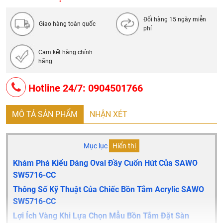
Đổi hàng 15 ngày miễn
Giao hàng toàn quốc
phí
Cam kết hàng chính
hãng
Hotline 24/7: 0904501766
MÔ TẢ SẢN PHẨM
NHẬN XÉT
Mục lục
Hiển thị
Khám Phá Kiểu Dáng Oval Đầy Cuốn Hút Của SAWO
SW5716-CC
Thông Số Kỹ Thuật Của Chiếc Bồn Tắm Acrylic SAWO
SW5716-CC
Lợi Ích Vàng Khi Lựa Chọn Mẫu Bồn Tắm Đặt Sàn