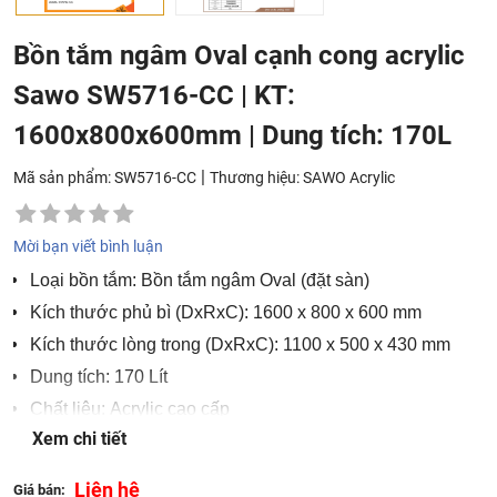
Bồn tắm ngâm Oval cạnh cong acrylic
Sawo SW5716-CC | KT:
1600x800x600mm | Dung tích: 170L
|
Mã sản phẩm: SW5716-CC
Thương hiệu:
SAWO Acrylic
Mời bạn viết bình luận
Loại bồn tắm: Bồn tắm ngâm Oval (đặt sàn)
Kích thước phủ bì (DxRxC): 1600 x 800 x 600 mm
Kích thước lòng trong (DxRxC): 1100 x 500 x 430 mm
Dung tích: 170 Lít
Chất liệu: Acrylic cao cấp
Xem chi tiết
Màu sắc: Trắng
Liên hệ
Giá bán: