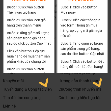
HN: số 160 đường Văn Minh, Di Trạch, Hoài Đức, Hà Nội
Bước 1: Click vào button
Bước 1: Click vào button
(Cách đại học công nghiệp 1 km)
Thêm vào giỏ hàng
Mua ngay
HCM và các tỉnh khác: Liên hệ hotline để được hướng dẫn
Bước 2: Click vào icon giỏ
Bước 2: Điền các thông tin
đặt hàng
hàng trên thanh menu
vào form Thông tin mua
Xin cảm ơn!
hàng, áp dụng mã giảm giá
Bước 3: Tăng giảm số lượng
nếu có
Khalinguyen.vn@gmail.com
sản phẩm trong giỏ hàng,
sau đó click button Cập nhật
Bước 3: Tăng giảm số lượng
0904501766
sản phẩm trong giỏ hàng,
Click vào button Tiếp tục
sau đó click button Cập nhật
Thông tin
Thông tin thêm
mua hàng để mua thêm sản
phẩm khác của chúng tôi
Bước 4: Click vào button Đặt
Tìm đại lý & Hợp tác
Hướng dẫn mua hàng
hàng để hoàn tất đơn hàng!
Bước 4: Click vào button
Tin tức
Hướng dẫn đặt hàng
Tiến hành thanh toán để
Xin cảm ơn khách hàng!!!
thanh toán đơn hàng của
Khuyến mãi
Hướng dẫn thanh toán
bạn.
Tuyển dụng & Cộng tác viên
Chương trình khuyến mãi
Xin cảm ơn khách hàng!!!
Tìm đối tác cung ứng
Các thương hiệu hợp tác
Bản vẽ bồn tắm ngâm acrylic Sawo SW5716-CC
Liên hệ