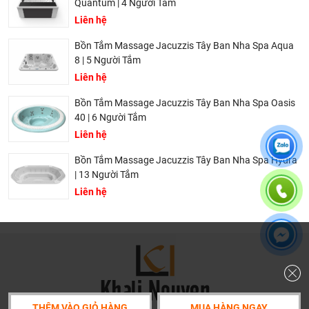
Quantum | 4 Người Tắm
Liên hệ
Bồn Tắm Massage Jacuzzis Tây Ban Nha Spa Aqua
8 | 5 Người Tắm
Liên hệ
Bồn tắm ngâm Oval cạnh cong acrylic Sawo SW5716-CC
Bồn Tắm Massage Jacuzzis Tây Ban Nha Spa Oasis
40 | 6 Người Tắm
Thông số kỹ thuật của chiếc bồn tắm Acrylic SAWO
Liên hệ
SW5716-CC
Bồn Tắm Massage Jacuzzis Tây Ban Nha Spa Hydra
| 13 Người Tắm
Loại bồn tắm:
Bồn tắm ngâm Oval (đặt sàn)
Liên hệ
Kích thước phủ bì (DxRxC): 1600 x 800 x 600 mm
Kích thước lòng trong (DxRxC): 1100 x 500 x 430 mm
Dung tích: 170 Lít
Chất liệu: Acrylic cao cấp
Màu sắc: Trắng
THÊM VÀO GIỎ HÀNG
MUA HÀNG NGAY