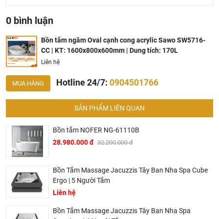
người và thư giãn hoàn toàn, tận hưởng cảm giác thoải
mái nhất.
0 bình luận
Lòng bồn thiết kế công thái học: Các đường cong bên
trong lòng bồn được nghiên cứu kỹ lưỡng nhằm ôm trọn
Bồn tắm ngâm Oval cạnh cong acrylic Sawo SW5716-
và nâng đỡ cơ thể, mang lại cảm giác thoải mái và thư
CC | KT: 1600x800x600mm | Dung tích: 170L
thái tối đa trong suốt quá trình ngâm mình.
Liên hệ
Hotline 24/7:
0904501766
MUA HÀNG
SẢN PHẨM LIÊN QUAN
Bồn tắm NOFER NG-61110B
28.980.000 đ
32.200.000 đ
Bồn Tắm Massage Jacuzzis Tây Ban Nha Spa Cube
Ergo | 5 Người Tắm
Liên hệ
Bồn Tắm Massage Jacuzzis Tây Ban Nha Spa