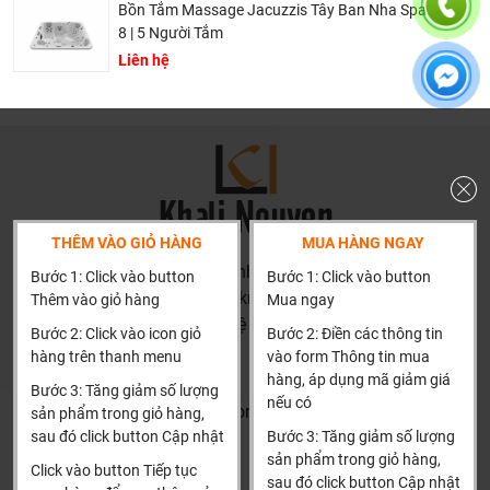
Bồn Tắm Massage Jacuzzis Tây Ban Nha Spa Aqua
400 mm
8 | 5 Người Tắm
Kích thước bồn xây (khuyến nghị nếu muốn lắp âm và bỏ
Liên hệ
yếm): 1600 x 765 x 420 mm
Dung tích: 210 Lít
Chất liệu: Galaxy ngọc trai và acrylic
Màu sắc: Trắng, kem, đen, cốm
THÊM VÀO GIỎ HÀNG
MUA HÀNG NGAY
HN: số 160 đường Văn Minh, Di Trạch, Hoài Đức, Hà Nội
Bước 1: Click vào button
Bước 1: Click vào button
(Cách đại học công nghiệp 1 km)
Thêm vào giỏ hàng
Mua ngay
HCM và các tỉnh khác: Liên hệ hotline để được hướng dẫn
Bước 2: Click vào icon giỏ
Bước 2: Điền các thông tin
đặt hàng
hàng trên thanh menu
vào form Thông tin mua
Xin cảm ơn!
hàng, áp dụng mã giảm giá
Bước 3: Tăng giảm số lượng
nếu có
Khalinguyen.vn@gmail.com
sản phẩm trong giỏ hàng,
sau đó click button Cập nhật
Bước 3: Tăng giảm số lượng
0904501766
sản phẩm trong giỏ hàng,
Click vào button Tiếp tục
sau đó click button Cập nhật