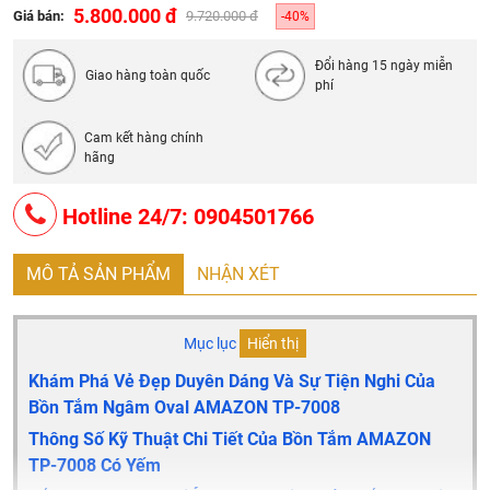
Màu sắc: Trắng, kem, đen, cốm
5.800.000 đ
Giá bán:
9.720.000 đ
-40%
Bảo hành 5 năm
Đổi hàng 15 ngày miễn
Giao hàng toàn quốc
phí
Cam kết hàng chính
hãng
Hotline 24/7: 0904501766
MÔ TẢ SẢN PHẨM
NHẬN XÉT
Mục lục
Hiển thị
Khám Phá Vẻ Đẹp Duyên Dáng Và Sự Tiện Nghi Của
Bồn Tắm Ngâm Oval AMAZON TP-7008
Thông Số Kỹ Thuật Chi Tiết Của Bồn Tắm AMAZON
TP-7008 Có Yếm