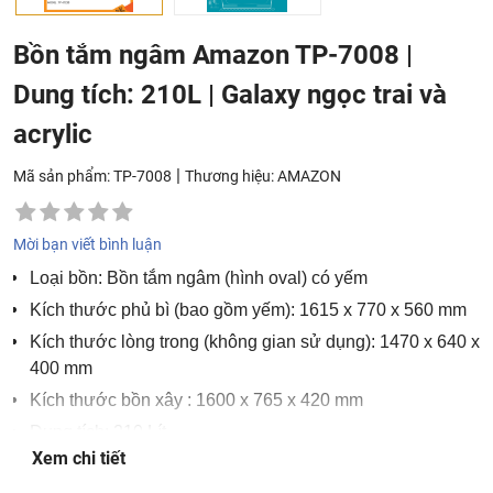
Bồn tắm ngâm Amazon TP-7008 |
Dung tích: 210L | Galaxy ngọc trai và
acrylic
|
Mã sản phẩm: TP-7008
Thương hiệu:
AMAZON
Mời bạn viết bình luận
Loại bồn: Bồn tắm ngâm (hình oval) có yếm
Kích thước phủ bì (bao gồm yếm): 1615 x 770 x 560 mm
Kích thước lòng trong (không gian sử dụng): 1470 x 640 x
400 mm
Kích thước bồn xây : 1600 x 765 x 420 mm
Dung tích: 210 Lít
Xem chi tiết
Chất liệu: Galaxy ngọc trai và acrylic