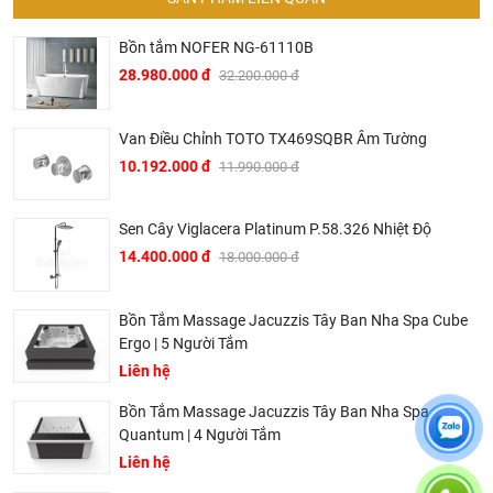
Bồn tắm NOFER NG-61110B
28.980.000 đ
32.200.000 đ
Van Điều Chỉnh TOTO TX469SQBR Âm Tường
10.192.000 đ
11.990.000 đ
Sen Cây Viglacera Platinum P.58.326 Nhiệt Độ
14.400.000 đ
18.000.000 đ
Bồn tắm ngâm Amazon TP-7008
Bồn Tắm Massage Jacuzzis Tây Ban Nha Spa Cube
Thông số kỹ thuật chi tiết của bồn tắm AMAZON TP-
Ergo | 5 Người Tắm
Liên hệ
7008 có yếm
Bồn Tắm Massage Jacuzzis Tây Ban Nha Spa
Loại bồn: Bồn tắm ngâm (hình oval) có yếm
Quantum | 4 Người Tắm
Kích thước phủ bì (bao gồm yếm): 1615 x 770 x 560 mm
Liên hệ
Kích thước lòng trong (không gian sử dụng): 1470 x 640 x