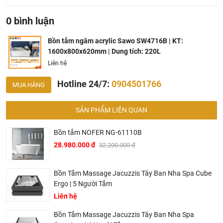
người và thư giãn hoàn toàn, tận hưởng cảm giác dễ
chịu nhất.
0 bình luận
Lòng bồn thiết kế công thái học: Các đường cong và vị trí
tựa lưng bên trong được tính toán kỹ lưỡng để nâng đỡ
Bồn tắm ngâm acrylic Sawo SW4716B | KT:
cơ thể một cách tối ưu, mang lại sự thoải mái và dễ chịu
1600x800x620mm | Dung tích: 220L
trong suốt quá trình ngâm mình.
Liên hệ
Hotline 24/7:
0904501766
MUA HÀNG
SẢN PHẨM LIÊN QUAN
Bồn tắm NOFER NG-61110B
28.980.000 đ
32.200.000 đ
Bồn Tắm Massage Jacuzzis Tây Ban Nha Spa Cube
Ergo | 5 Người Tắm
Liên hệ
Bồn Tắm Massage Jacuzzis Tây Ban Nha Spa