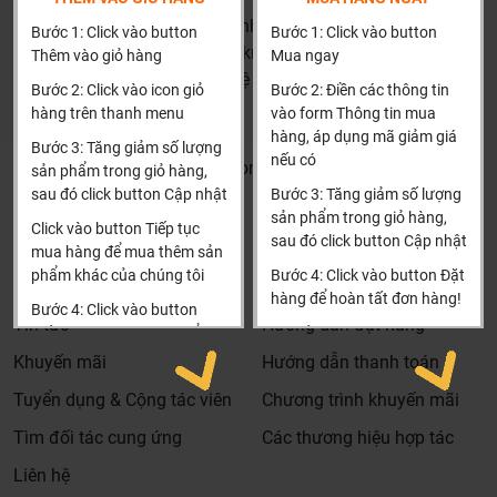
HN: số 160 đường Văn Minh, Di Trạch, Hoài Đức, Hà Nội
Bước 1: Click vào button
Bước 1: Click vào button
(Cách đại học công nghiệp 1 km)
Thêm vào giỏ hàng
Mua ngay
HCM và các tỉnh khác: Liên hệ hotline để được hướng dẫn
Bước 2: Click vào icon giỏ
Bước 2: Điền các thông tin
đặt hàng
hàng trên thanh menu
vào form Thông tin mua
Xin cảm ơn!
hàng, áp dụng mã giảm giá
Bước 3: Tăng giảm số lượng
nếu có
Khalinguyen.vn@gmail.com
sản phẩm trong giỏ hàng,
sau đó click button Cập nhật
Bước 3: Tăng giảm số lượng
0904501766
sản phẩm trong giỏ hàng,
Click vào button Tiếp tục
sau đó click button Cập nhật
Thông tin
Thông tin thêm
mua hàng để mua thêm sản
phẩm khác của chúng tôi
Bước 4: Click vào button Đặt
Tìm đại lý & Hợp tác
Hướng dẫn mua hàng
hàng để hoàn tất đơn hàng!
Bước 4: Click vào button
Tin tức
Hướng dẫn đặt hàng
Tiến hành thanh toán để
Xin cảm ơn khách hàng!!!
thanh toán đơn hàng của
Khuyến mãi
Hướng dẫn thanh toán
bạn.
Tuyển dụng & Cộng tác viên
Chương trình khuyến mãi
Xin cảm ơn khách hàng!!!
Tìm đối tác cung ứng
Các thương hiệu hợp tác
Bản vẽ bồn tắm ngâm acrylic Sawo SW4716B
Liên hệ