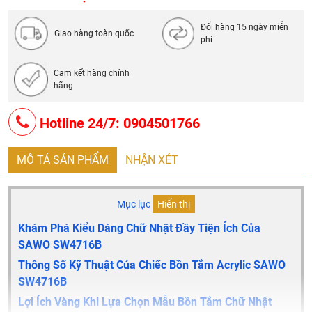
Đổi hàng 15 ngày miễn
Giao hàng toàn quốc
phí
Cam kết hàng chính
hãng
Hotline 24/7: 0904501766
MÔ TẢ SẢN PHẨM
NHẬN XÉT
Mục lục
Hiển thị
Khám Phá Kiểu Dáng Chữ Nhật Đầy Tiện Ích Của
SAWO SW4716B
Thông Số Kỹ Thuật Của Chiếc Bồn Tắm Acrylic SAWO
SW4716B
Lợi Ích Vàng Khi Lựa Chọn Mẫu Bồn Tắm Chữ Nhật