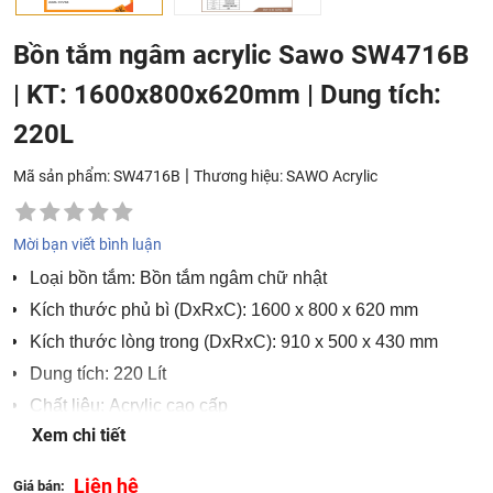
Bồn tắm ngâm acrylic Sawo SW4716B
| KT: 1600x800x620mm | Dung tích:
220L
|
Mã sản phẩm: SW4716B
Thương hiệu:
SAWO Acrylic
Mời bạn viết bình luận
Loại bồn tắm: Bồn tắm ngâm chữ nhật
Kích thước phủ bì (DxRxC): 1600 x 800 x 620 mm
Kích thước lòng trong (DxRxC): 910 x 500 x 430 mm
Dung tích: 220 Lít
Chất liệu: Acrylic cao cấp
Xem chi tiết
Màu sắc: Trắng
Liên hệ
Giá bán: