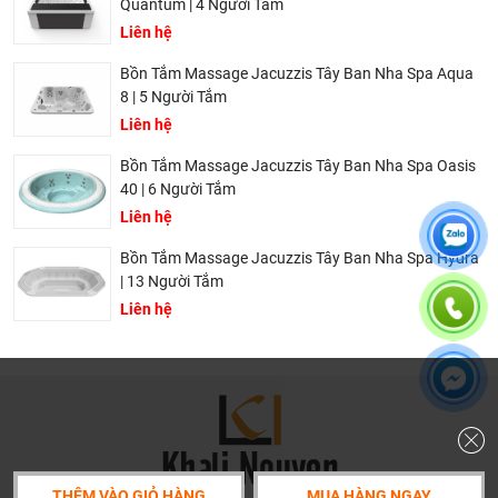
Quantum | 4 Người Tắm
Liên hệ
Bồn Tắm Massage Jacuzzis Tây Ban Nha Spa Aqua
8 | 5 Người Tắm
Liên hệ
Bồn tắm ngâm acrylic Sawo SW4716B
Bồn Tắm Massage Jacuzzis Tây Ban Nha Spa Oasis
40 | 6 Người Tắm
Thông số kỹ thuật của chiếc bồn tắm Acrylic SAWO
Liên hệ
SW4716B
Bồn Tắm Massage Jacuzzis Tây Ban Nha Spa Hydra
| 13 Người Tắm
Loại bồn tắm:
Bồn tắm ngâm chữ nhật
Liên hệ
Kích thước phủ bì (DxRxC): 1600 x 800 x 620 mm
Kích thước lòng trong (DxRxC): 910 x 500 x 430 mm
Dung tích: 220 Lít
Chất liệu: Acrylic cao cấp
Màu sắc: Trắng
THÊM VÀO GIỎ HÀNG
MUA HÀNG NGAY