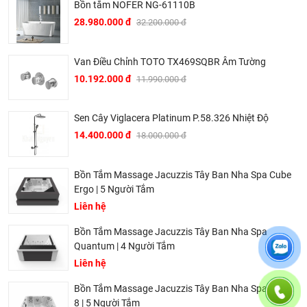
Bồn tắm NOFER NG-61110B
28.980.000 đ
32.200.000 đ
Van Điều Chỉnh TOTO TX469SQBR Âm Tường
10.192.000 đ
11.990.000 đ
Sen Cây Viglacera Platinum P.58.326 Nhiệt Độ
14.400.000 đ
18.000.000 đ
Bồn Tắm Massage Jacuzzis Tây Ban Nha Spa Cube
Ergo | 5 Người Tắm
Liên hệ
Bồn Tắm Massage Jacuzzis Tây Ban Nha Spa
Quantum | 4 Người Tắm
Ở đâu mua bồn tắm Gemy chính hãng và giá rẻ nhất ?
Liên hệ
Khalinguyen.vn là đơn vị cung cấp sản phẩm
bồn tắm
Bồn Tắm Massage Jacuzzis Tây Ban Nha Spa Aqua
Gemy
chính thức và chính hãng tại Việt Nam, chúng tôi
8 | 5 Người Tắm