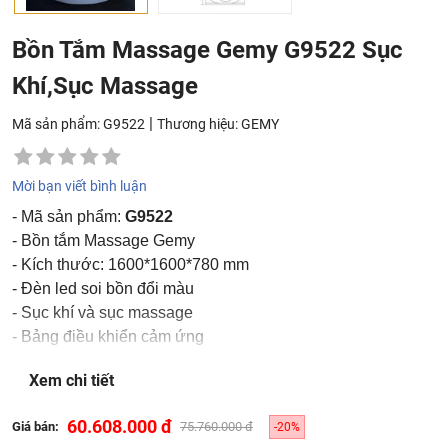
Bồn Tắm Massage Gemy G9522 Sục
Khí,Sục Massage
|
Mã sản phẩm: G9522
Thương hiệu:
GEMY
Mời bạn viết bình luận
- Mã sản phẩm:
G9522
- Bồn tắm Massage Gemy
- Kích thước: 1600*1600*780 mm
- Đèn led soi bồn đổi màu
- Sục khí và sục massage
- Bảng điều khiển cảm ứng
- Chức năng Blutooth
Xem chi tiết
- Màu sắc: Trắng
- Bảo hành : Thân bồn 5 năm, Phụ kiện phần điện 24 tháng
60.608.000 đ
Giá bán:
75.760.000 đ
-20%
- Giá chưa bao gồm VAT