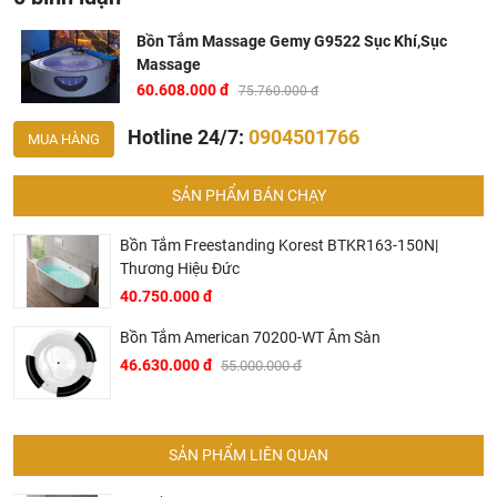
Bồn tắm massage Gemy
luôn có độ ổn định, sử dụng
Bồn Tắm Massage Gemy G9522 Sục Khí,Sục
nhưng thiết bị công nghệ cao, có nhiều chức năng đặc
Massage
biệt cho người dùng lựa chọn
60.608.000 đ
75.760.000 đ
Sản phẩm đang được phân phối chính hãng tại siêu thị
thiết bị vệ sinh
Khali Nguyen
Hotline 24/7:
0904501766
MUA HÀNG
-- Có thể bạn quan tâm:👉
Những đặc điểm cơ bản của bồn
SẢN PHẨM BÁN CHẠY
tắm góc giá rẻ
Bản vẽ kỹ thuật Gemy G9522
Bồn Tắm Freestanding Korest BTKR163-150N|
Thương Hiệu Đức
40.750.000 đ
Bồn Tắm American 70200-WT Âm Sàn
46.630.000 đ
55.000.000 đ
SẢN PHẨM LIÊN QUAN