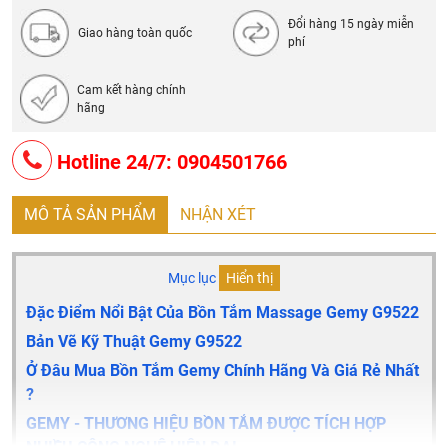
Đổi hàng 15 ngày miễn
Giao hàng toàn quốc
phí
Cam kết hàng chính
hãng
Hotline 24/7: 0904501766
MÔ TẢ SẢN PHẨM
NHẬN XÉT
Mục lục
Hiển thị
Đặc Điểm Nổi Bật Của Bồn Tắm Massage Gemy G9522
Bản Vẽ Kỹ Thuật Gemy G9522
Ở Đâu Mua Bồn Tắm Gemy Chính Hãng Và Giá Rẻ Nhất
?
GEMY - THƯƠNG HIỆU BỒN TẮM ĐƯỢC TÍCH HỢP
NHIỀU CÔNG NGHỆ HIỆN ĐẠI