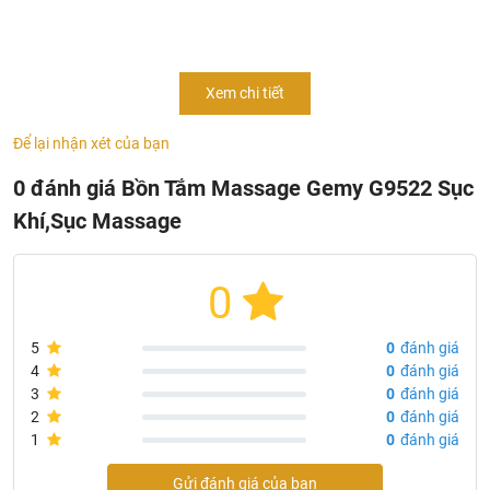
Bồn tắm
là thiết bị không thể thiếu cho các phòng tắm trở
lên hiện đại, sang trọng hơn. Với những chức năng hiện
Xem chi tiết
đại
Bồn tắm massage GEMY
G9522
giúp bạn làm sạch cơ
thể,thư giãn trong làn nước. Với thiết kế sang trọng, độ sâu
Để lại nhận xét của bạn
phù hợp, bề mặt chống trơn trượt – là sản phẩm được
0 đánh giá Bồn Tắm Massage Gemy G9522 Sục
nhiều khách hàng ưa chuộng
Khí,Sục Massage
0
5
0
đánh giá
4
0
đánh giá
3
0
đánh giá
2
0
đánh giá
1
0
đánh giá
Gửi đánh giá của bạn