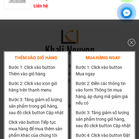
cam kết các sản phẩm Gemy được phân phối bởi
Liên hệ
Khalinguyen.vn là chính hãng.
Hiện tại chúng tôi có rất nhiều
chương trình khuyến
mãi
hấp dẫn, để biết chi tiết vui lòng chat hoặc gọi điện
vào hotline để được tư vấn chi tiết
GEMY - THƯƠNG HIỆU BỒN TẮM ĐƯỢC TÍCH HỢP
THÊM VÀO GIỎ HÀNG
MUA HÀNG NGAY
NHIỀU CÔNG NGHỆ HIỆN ĐẠI
HN: số 160 đường Văn Minh, Di Trạch, Hoài Đức, Hà Nội
Bước 1: Click vào button
Bước 1: Click vào button
(Cách đại học công nghiệp 1 km)
Thêm vào giỏ hàng
Mua ngay
Thương hiệu GEMY trải rộng đến hơn 150 thành phố tại
HCM và các tỉnh khác: Liên hệ hotline để được hướng dẫn
hơn 50 quốc gia và khu vực khác nhau trên thế giới, bao
Bước 2: Click vào icon giỏ
Bước 2: Điền các thông tin
đặt hàng
hàng trên thanh menu
vào form Thông tin mua
gồm Châu Âu, Châu Mỹ, Châu Úc, Trung Đông và Đông
Xin cảm ơn!
hàng, áp dụng mã giảm giá
Nam Á, v.v.
Bước 3: Tăng giảm số lượng
nếu có
Khalinguyen.vn@gmail.com
sản phẩm trong giỏ hàng,
GEMY kiên trì ý tưởng quản lý “lấy đổi mới kỹ thuật làm
sau đó click button Cập nhật
Bước 3: Tăng giảm số lượng
kim chỉ nam, tạo nên thương hiệu bằng chất lượng” trong
0904501766
sản phẩm trong giỏ hàng,
nhiều năm. Giờ đây, công suất nhà sản xuất hàng năm
Click vào button Tiếp tục
sau đó click button Cập nhật
Thông tin
Thông tin thêm
mua hàng để mua thêm sản
của chúng tôi là hơn 25.000 chiếc bồn tắm, 60.000 chiếc
phẩm khác của chúng tôi
Bước 4: Click vào button Đặt
phòng tắm. Và sản phẩm GEMY liên tiếp đạt tiêu chuẩn
Tìm đại lý & Hợp tác
Hướng dẫn mua hàng