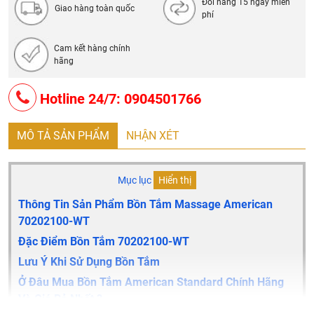
Đổi hàng 15 ngày miễn
Giao hàng toàn quốc
phí
Cam kết hàng chính
hãng
Hotline 24/7: 0904501766
MÔ TẢ SẢN PHẨM
NHẬN XÉT
Mục lục
Hiển thị
Thông Tin Sản Phẩm Bồn Tắm Massage American
70202100-WT
Đặc Điểm Bồn Tắm 70202100-WT
Lưu Ý Khi Sử Dụng Bồn Tắm
Ở Đâu Mua Bồn Tắm American Standard Chính Hãng
Và Giá Rẻ Nhất ?