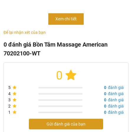
Bồn tắm massage American Standard 70202100-WT kết
cấu bởi nhựa galaxy chống trầy xước và chống bám bẩn.
Xem chi tiết
Khung bồn & Chân đế bồn bằng inox 304 chắc chắn, không
rỉ.
Để lại nhận xét của bạn
0 đánh giá Bồn Tắm Massage American
70202100-WT
0
5
0
đánh giá
4
0
đánh giá
3
0
đánh giá
2
0
đánh giá
1
0
đánh giá
Gửi đánh giá của bạn