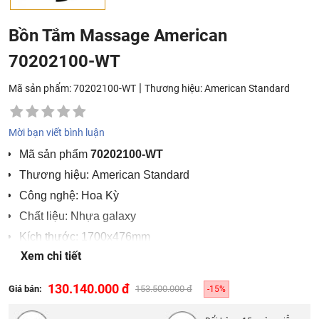
Bồn Tắm Massage American
70202100-WT
|
Mã sản phẩm: 70202100-WT
Thương hiệu:
American Standard
Mời bạn viết bình luận
Mã sản phẩm
70202100-WT
Thương hiệu: American Standard
Công nghệ: Hoa Kỳ
Chất liệu: Nhựa galaxy
Kích thước: 1700x476mm
Xem chi tiết
Màu sắc: Trắng pha đen
130.140.000 đ
Giá bán:
153.500.000 đ
-15%