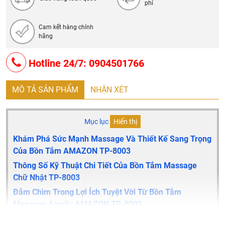
thống điều khiển.
phí
Bảo hành: 5 năm
Cam kết hàng chính
hãng
Hotline 24/7: 0904501766
MÔ TẢ SẢN PHẨM
NHẬN XÉT
Mục lục
Hiển thị
Khám Phá Sức Mạnh Massage Và Thiết Kế Sang Trọng
Của Bồn Tắm AMAZON TP-8003
Thông Số Kỹ Thuật Chi Tiết Của Bồn Tắm Massage
Chữ Nhật TP-8003
Đắm Chìm Trong Lợi Ích Tuyệt Vời Từ Bồn Tắm
Massage Acrylic AMAZON TP-8003
Sở Hữu Ngay Bồn Tắm Massage AMAZON TP-8003: