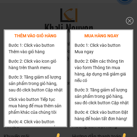
THÊM VÀO GIỎ HÀNG
MUA HÀNG NGAY
Bản vẽ bồn tắm massage Amazon TP-8003
HN: số 160 đường Văn Minh, Di Trạch, Hoài Đức, Hà Nội
Bước 1: Click vào button
Bước 1: Click vào button
Đắm chìm trong lợi ích tuyệt vời từ bồn tắm massage
(Cách đại học công nghiệp 1 km)
Thêm vào giỏ hàng
Mua ngay
HCM và các tỉnh khác: Liên hệ hotline để được hướng dẫn
acrylic AMAZON TP-8003
Bước 2: Click vào icon giỏ
Bước 2: Điền các thông tin
đặt hàng
hàng trên thanh menu
vào form Thông tin mua
Thư giãn sâu, tái tạo năng lượng toàn diện: Hãy để
Xin cảm ơn!
hàng, áp dụng mã giảm giá
Bước 3: Tăng giảm số lượng
những dòng nước massage mạnh mẽ cuốn trôi mọi căng
nếu có
Khalinguyen.vn@gmail.com
sản phẩm trong giỏ hàng,
thẳng, mệt mỏi, mang lại sự thư thái tuyệt đối cho cả cơ
sau đó click button Cập nhật
Bước 3: Tăng giảm số lượng
0904501766
thể và tâm trí.
sản phẩm trong giỏ hàng,
Click vào button Tiếp tục
Nâng cao sức khỏe, cải thiện chất lượng cuộc sống: Việc
sau đó click button Cập nhật
Thông tin
Thông tin thêm
mua hàng để mua thêm sản
ngâm mình và massage thường xuyên giúp kích thích
phẩm khác của chúng tôi
Bước 4: Click vào button Đặt
Tìm đại lý & Hợp tác
Hướng dẫn mua hàng
tuần hoàn máu, giảm đau nhức cơ xương khớp, hỗ trợ
hàng để hoàn tất đơn hàng!
Bước 4: Click vào button
giấc ngủ sâu và ngon hơn, cho bạn một tinh thần sảng
Tin tức
Hướng dẫn đặt hàng
Tiến hành thanh toán để
Xin cảm ơn khách hàng!!!
khoái để bắt đầu ngày mới.
thanh toán đơn hàng của
Khuyến mãi
Hướng dẫn thanh toán