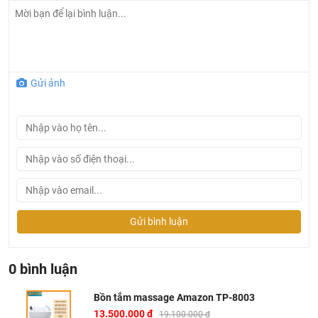
mang đến cảm giác thư thái vô song.
Thiết kế chữ nhật hiện đại, có yếm bao quanh: Kiểu dáng
chữ nhật không chỉ toát lên vẻ đẹp cân đối, sang trọng mà
còn tối ưu hóa không gian sử dụng. Phần yếm liền mạch
Gửi ảnh
bao quanh mang lại vẻ ngoài hoàn chỉnh, tinh tế, đồng
thời giúp quá trình lắp đặt trở nên đơn giản, nhanh chóng.
Kích thước rộng rãi, dung tích 260 lít vượt trội: Với chiều
dài ấn tượng lên đến 1780mm, bồn tắm AMAZON TP-
8003 cung cấp không gian ngâm mình và massage cực
kỳ thoải mái, cho phép bạn duỗi người thư giãn hoàn
toàn và tận hưởng trọn vẹn.
Chất liệu Galaxy ngọc trai và Acrylic thượng hạng: Sự kết
Gửi bình luận
hợp tinh tế này tạo nên bề mặt sáng bóng tựa gương, có
khả năng chống bám bẩn, chống ố vàng và trầy xước ưu
việt. Chất liệu cao cấp này còn giữ nhiệt tuyệt vời cho
0 bình luận
nước tắm, đồng thời việc vệ sinh trở nên vô cùng dễ
dàng, duy trì vẻ đẹp bền lâu.
Bồn tắm massage Amazon TP-8003
13.500.000 đ
19.100.000 đ
Phụ kiện tiện nghi, nâng tầm trải nghiệm: Được trang bị