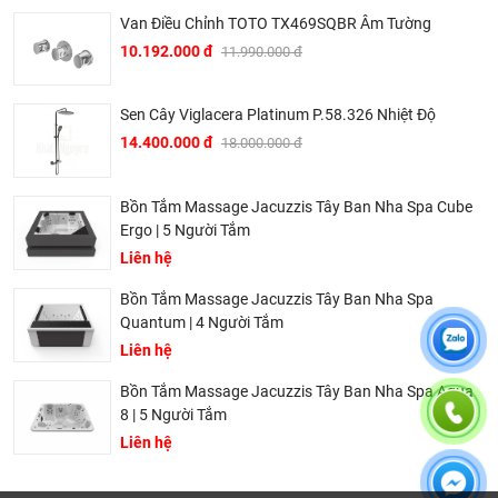
Kích thước lòng trong (không gian sử dụng): 1620 x 680 x
Van Điều Chỉnh TOTO TX469SQBR Âm Tường
410 mm
10.192.000 đ
11.990.000 đ
Kích thước bồn xây (khuyến nghị nếu muốn lắp âm và bỏ
yếm): 1770 x 810 x 420 mm
Sen Cây Viglacera Platinum P.58.326 Nhiệt Độ
Dung tích: 260 Lít
14.400.000 đ
18.000.000 đ
Chất liệu: Galaxy ngọc trai và acrylic
Màu sắc: Trắng, kem, đen, cốm
Bồn Tắm Massage Jacuzzis Tây Ban Nha Spa Cube
Ergo | 5 Người Tắm
Tính năng: Massage thủy lực, vòi sen tay, gối đầu, hệ
Liên hệ
thống điều khiển.
Bồn Tắm Massage Jacuzzis Tây Ban Nha Spa
Quantum | 4 Người Tắm
Liên hệ
Bồn Tắm Massage Jacuzzis Tây Ban Nha Spa Aqua
8 | 5 Người Tắm
Liên hệ