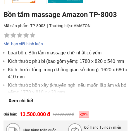
Bồn tắm massage Amazon TP-8003
|
Mã sản phẩm: TP-8003
Thương hiệu:
AMAZON
Mời bạn viết bình luận
Loại bồn: Bồn tắm massage chữ nhật có yếm
Kích thước phủ bì (bao gồm yếm): 1780 x 820 x 540 mm
Kích thước lòng trong (không gian sử dụng): 1620 x 680 x
410 mm
Kích thước bồn xây (khuyến nghị nếu muốn lắp âm và bỏ
yếm): 1770 x 810 x 420 mm
Xem chi tiết
Dung tích: 260 Lít
Chất liệu: Galaxy ngọc trai và acrylic
13.500.000 đ
Giá bán:
19.100.000 đ
-29%
Màu sắc: Trắng, kem, đen, cốm
Tính năng: Massage thủy lực, vòi sen tay, gối đầu, hệ
Đổi hàng 15 ngày miễn
Giao hàng toàn quốc