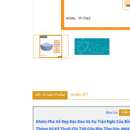
MÔ TẢ SẢN PHẨM
NHẬN XÉT
Mục lục
Hiển 
Khám Phá Vẻ Đẹp Độc Đáo Và Sự Tiện Nghi Của 
Thông Số Kỹ Thuật Chi Tiết Của Bồn Tắm Góc AM