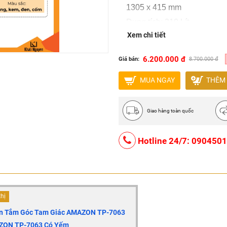
1305 x 415 mm
Dung tích: 210 Lít
Xem chi tiết
Chất liệu: Galaxy ngọc trai v
Màu sắc: Trắng, kem, đen, 
6.200.000 đ
Giá bán:
8.700.000 đ
MUA NGAY
THÊM 
Giao hàng toàn quốc
Hotline 24/7: 090450
thị
Bồn Tắm Góc Tam Giác AMAZON TP-7063
AZON TP-7063 Có Yếm