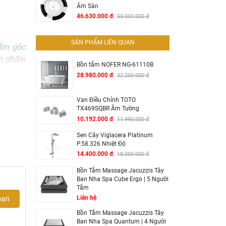
Âm Sàn
46.630.000 đ
55.000.000 đ
SẢN PHẨM LIÊN QUAN
tắm góc
ản phẩm
Bồn tắm NOFER NG-61110B
ạo điểm
28.980.000 đ
32.200.000 đ
Van Điều Chỉnh TOTO
TX469SQBR Âm Tường
ng, kiểu
10.192.000 đ
11.990.000 đ
ếm liền
Sen Cây Viglacera Platinum
 tạo vẻ
P.58.326 Nhiệt Độ
14.400.000 đ
18.000.000 đ
các góc
Bồn Tắm Massage Jacuzzis Tây
Ban Nha Spa Cube Ergo | 5 Người
 thoáng
Tắm
Liên hệ
bạn
vừa đảm
Bồn Tắm Massage Jacuzzis Tây
Ban Nha Spa Quantum | 4 Người