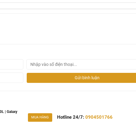
g hạng: Sự kết hợp hoàn hảo này tạo nên bề mặt sáng bóng như
 trầy xước ưu việt. Đặc biệt, chất liệu bồn tắm acrylic này 
 trì lâu hơn, và việc vệ sinh cũng trở nên vô cùng đơn giản.
ơ thể: Các đường cong và vị trí tựa lưng bên trong được tính 
g lại cảm giác thoải mái và thư thái tối đa trong suốt quá tr
ọn màu Trắng tinh khôi, Kem ấm áp, Đen huyền bí, hay Cốm 
 hài hòa với phong cách thiết kế phòng tắm và thể hiện cá tính
Cam kết về chất lượng vượt trội, độ bền ấn tượng và dịch vụ 
a chọn.
Gửi bình luận
L | Galaxy
Hotline 24/7:
0904501766
MUA HÀNG