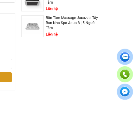
Tắm
 gương,
Liên hệ
còn giữ
Bồn Tắm Massage Jacuzzis Tây
Ban Nha Spa Aqua 8 | 5 Người
Tắm
toán kỹ
Liên hệ
ình ngâm
dịu mát
 riêng.
hậu mãi