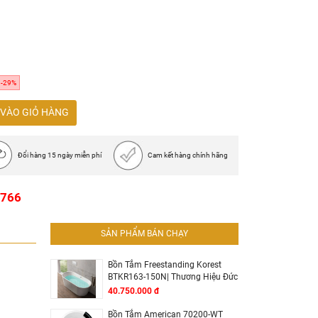
à acrylic
cốm
-29%
VÀO GIỎ HÀNG
Đổi hàng 15 ngày miễn phí
Cam kết hàng chính hãng
1766
SẢN PHẨM BÁN CHẠY
Bồn Tắm Freestanding Korest
BTKR163-150N| Thương Hiệu Đức
40.750.000 đ
Bồn Tắm American 70200-WT