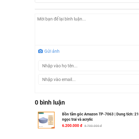
Chất liệu Galaxy ngọc trai và Acrylic thượn
có khả năng chống bám bẩn, chống ố vàng và
nhiệt tuyệt vời, giúp làn nước ấm áp được duy
Lòng bồn thiết kế công thái học, nâng niu c
lưỡng để nâng đỡ cơ thể một cách tối ưu, man
mình.
Gửi ảnh
Bảng màu đa dạng, phong cách: Các tùy ch
giúp bạn dễ dàng lựa chọn gam màu hoàn hảo,
Đẳng cấp và uy tín từ thương hiệu AMAZON: 
chu đáo, mang đến sự an tâm tuyệt đối khi lự
0 bình luận
Bồn tắm góc Amazon TP-7063 | Dung tích: 210
ngọc trai và acrylic
6.200.000 đ
8.700.000 đ