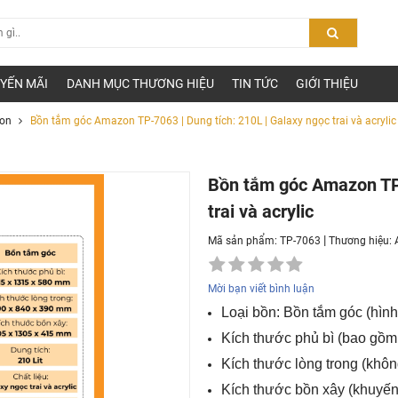
YẾN MÃI
DANH MỤC THƯƠNG HIỆU
TIN TỨC
GIỚI THIỆU
on
Bồn tắm góc Amazon TP-7063 | Dung tích: 210L | Galaxy ngọc trai và acrylic
Bồn tắm góc Amazon TP-
trai và acrylic
|
Mã sản phẩm: TP-7063
Thương hiệu:
Mời bạn viết bình luận
Loại bồn: Bồn tắm góc (hình
Kích thước phủ bì (bao gồ
Kích thước lòng trong (khô
Kích thước bồn xây (khuyến