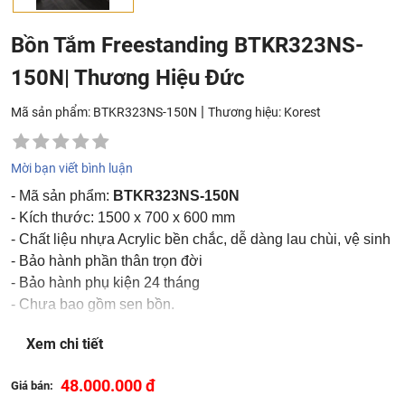
Bồn Tắm Freestanding BTKR323NS-
150N| Thương Hiệu Đức
|
Mã sản phẩm: BTKR323NS-150N
Thương hiệu:
Korest
Mời bạn viết bình luận
- Mã sản phẩm:
BTKR323NS-150N
- Kích thước: 1500 x 700 x 600 mm
- Chất liệu nhựa Acrylic bền chắc, dễ dàng lau chùi, vệ sinh
- Bảo hành phần thân trọn đời
- Bảo hành phụ kiện 24 tháng
- Chưa bao gồm sen bồn.
Sản phẩm được phân phối tại các tỉnh thành thuộc khu
Xem chi tiết
vực phía Bắc
48.000.000 đ
Giá bán: