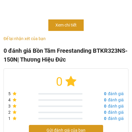
- Kích thước: 1500 x 700 x 600 mm
- Chất liệu nhựa Acrylic bền chắc, dễ dàng lau chùi, vệ sinh
Xem chi tiết
- Bảo hành phần thân trọn đời
- Bảo hành phụ kiện 24 tháng
Để lại nhận xét của bạn
- Chưa bao gồm sen bồn.
0 đánh giá Bồn Tắm Freestanding BTKR323NS-
150N| Thương Hiệu Đức
0
5
0
đánh giá
4
0
đánh giá
3
0
đánh giá
2
0
đánh giá
1
0
đánh giá
Gửi đánh giá của bạn