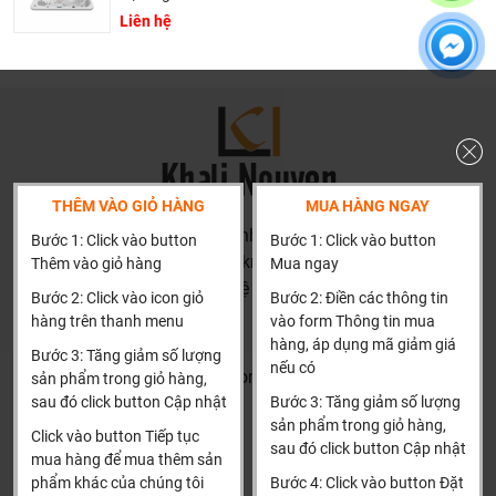
Liên hệ
Khali Nguyễn - Tri kỷ của ngôi nhà bạn!
THÊM VÀO GIỎ HÀNG
MUA HÀNG NGAY
HN: số 160 đường Văn Minh, Di Trạch, Hoài Đức, Hà Nội
Bước 1: Click vào button
Bước 1: Click vào button
(Cách đại học công nghiệp 1 km)
Thêm vào giỏ hàng
Mua ngay
HCM và các tỉnh khác: Liên hệ hotline để được hướng dẫn
Bước 2: Click vào icon giỏ
Bước 2: Điền các thông tin
đặt hàng
hàng trên thanh menu
vào form Thông tin mua
Xin cảm ơn!
hàng, áp dụng mã giảm giá
Bước 3: Tăng giảm số lượng
nếu có
Khalinguyen.vn@gmail.com
sản phẩm trong giỏ hàng,
sau đó click button Cập nhật
Bước 3: Tăng giảm số lượng
0904501766
sản phẩm trong giỏ hàng,
Click vào button Tiếp tục
sau đó click button Cập nhật
Thông tin
Thông tin thêm
mua hàng để mua thêm sản
phẩm khác của chúng tôi
Bước 4: Click vào button Đặt
Tìm đại lý & Hợp tác
Hướng dẫn mua hàng