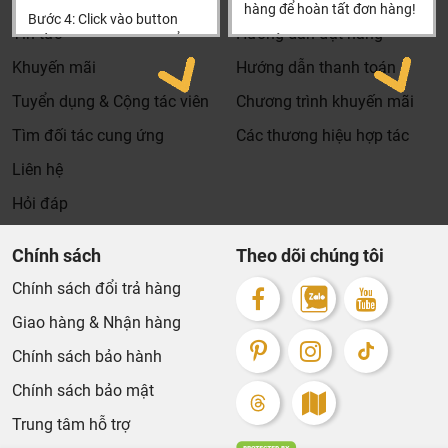
hàng để hoàn tất đơn hàng!
Bước 4: Click vào button
Tin tức
Hướng dẫn đặt hàng
Tiến hành thanh toán để
Xin cảm ơn khách hàng!!!
thanh toán đơn hàng của
Khuyến mãi
Hướng dẫn thanh toán
bạn.
Tuyển dụng & Cộng tác viên
Chương trình khuyến mãi
Xin cảm ơn khách hàng!!!
Tìm đối tác cung ứng
Các thương hiệu hợp tác
Liên hệ
Hỏi đáp
Chính sách
Theo dõi chúng tôi
Chính sách đổi trả hàng
Giao hàng & Nhận hàng
Chính sách bảo hành
Chính sách bảo mật
Trung tâm hỗ trợ