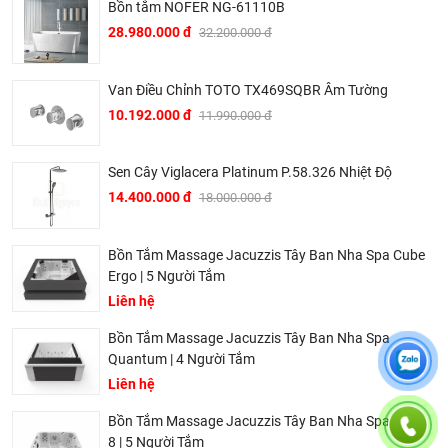
Bồn tắm NOFER NG-61110B
28.980.000 đ
32.200.000 đ
Van Điều Chỉnh TOTO TX469SQBR Âm Tường
10.192.000 đ
11.990.000 đ
Dịch vụ riêng của Khali Nguyễn dành cho khách hàng:
Sen Cây Viglacera Platinum P.58.326 Nhiệt Độ
Khảo sát công trình, để hỗ trợ khách hàng chọn sản
14.400.000 đ
18.000.000 đ
phẩm đúng và phù hợp cũng như đưa ra các lời
khuyên, chú ý, hoặc chỉ ra các vấn khổng ổn nếu có
Bồn Tắm Massage Jacuzzis Tây Ban Nha Spa Cube
hoàn toàn miễn phí.
Ergo | 5 Người Tắm
Bảo trì sản phẩm lên tới 5 năm, tặng các phụ kiện hao
Liên hệ
mòn và thay thế miễn phí.
Bồn Tắm Massage Jacuzzis Tây Ban Nha Spa
Bảo trì kiểm tra sản phẩm trước khi hết hạn bảo hành
Quantum | 4 Người Tắm
kể cả sản phẩm có lên đên 5 năm hay 10 năm bảo
Liên hệ
hành miễn phí, Khali Nguyễn sẽ liên hệ để bảo trì và
Bồn Tắm Massage Jacuzzis Tây Ban Nha Spa Aqua
kiểm tra khi đến hạn, khách hàng không phải ghi nhớ
8 | 5 Người Tắm
hay lưu thông tin gì cả.