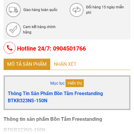
Đổi hàng 15 ngày miễn
Giao hàng toàn quốc
phí
Cam kết hàng chính
hãng
Hotline 24/7: 0904501766
MÔ TẢ SẢN PHẨM
NHẬN XÉT
Mục lục
Hiển thị
Thông Tin Sản Phẩm Bồn Tắm Freestanding
BTKR323NS-150N
Thông tin sản phẩm Bồn Tắm Freestanding
BTKR323NS-150N