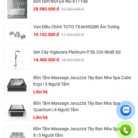
Bồn tắm NOFER NG-61110B
Hiện tại chúng tôi có rất nhiều
chương trình khuyến
28.980.000 đ
32.200.000 đ
mãi
hấp dẫn, để biết chi tiết vui lòng chat hoặc gọi điện
vào hotline để được tư vấn chi tiết
Van Điều Chỉnh TOTO TX469SQBR Âm Tường
10.192.000 đ
11.990.000 đ
Sen Cây Viglacera Platinum P.58.326 Nhiệt Độ
14.400.000 đ
18.000.000 đ
Bồn Tắm Massage Jacuzzis Tây Ban Nha Spa Cube
BRAVAT – TINH HOA ĐẲNG CẤP CỦA NƯỚC ĐỨC
Ergo | 5 Người Tắm
▶ Bravat là thương hiệu cao cấp các sản phẩm nhà tắm
Liên hệ
thuộc sở hữu của Roman Dietsche, một nhà cung cấp thiết
Bồn Tắm Massage Jacuzzis Tây Ban Nha Spa
bị vệ sinh của Đức có bề dày lịch sử hơn 145 năm. Khởi
Quantum | 4 Người Tắm
đầu từ một xưởng sản xuất gia đình tại vùng Black Forest,
Liên hệ
Baden – Württemberg tây nam nước Đức vào năm 1873,
sau hơn 2 thế kỷ phát triển, đến nay Bravat đã trở thành một
Bồn Tắm Massage Jacuzzis Tây Ban Nha Spa Aqua
trong những thương hiệu thiết bị vệ sinh hàng đầu thế giới.
8 | 5 Người Tắm