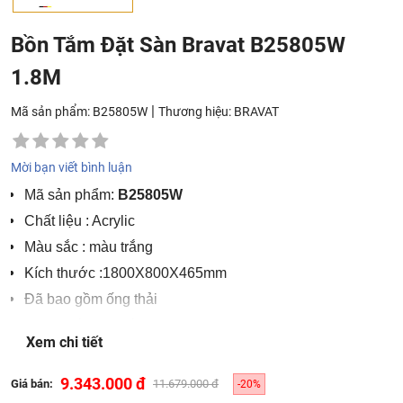
Bồn Tắm Đặt Sàn Bravat B25805W
1.8M
|
Mã sản phẩm: B25805W
Thương hiệu:
BRAVAT
Mời bạn viết bình luận
Mã sản phẩm:
B25805W
Chất liệu : Acrylic
Màu sắc : màu trắng
Kích thước :1800X800X465mm
Đã bao gồm ống thải
Mực nước khuyến nghị : 70% – 80%
Xem chi tiết
Áp lực thường: 0,2 ÷ 0,4 MPA
Lưu lượng nước: 0,3 ÷ 0,8l/s
9.343.000 đ
Giá bán:
11.679.000 đ
-20%