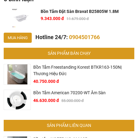
Bồn Tắm Đặt Sàn Bravat B25805W 1.8M
9.343.000 đ
11.679.000 đ
Hotline 24/7:
0904501766
MUA HÀNG
SẢN PHẨM BÁN CHẠY
Bồn Tắm Freestanding Korest BTKR163-150N|
Thương Hiệu Đức
40.750.000 đ
Bồn Tắm American 70200-WT Âm Sàn
46.630.000 đ
55.000.000 đ
Ở đâu mua bồn tắm Bravat chính hãng và giá rẻ nhất ?
Khalinguyen.vn là đơn vị cung cấp sản phẩm
Bravat chính thức và chính hãng tại Việt Nam, chúng tôi
SẢN PHẨM LIÊN QUAN
cam kết các sản phẩm
Bravat
được phân phối bởi
Khalinguyen.vn là chính hãng.