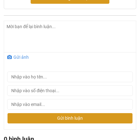
Sản xuất tại Trung Quốc
Tính Năng Bồn Tắm Bravat B25805W 1.8M
Bồn tắm Bravat B25805W chất liệu acrylic sang trọng, kết
cấu chắc chắn, lòng bồn chống trơn trượt với độ sâu phù
hợp giúp bạn hoàn toàn thư giãn và thoải mái khi tắm sau
những giờ làm việc mệt mỏi.
Gửi ảnh
Bồn có cơ chế đường nước nóng lạnh, giúp giữ nhiệt độ
nước trong bồn không đổi, có thể điều chỉnh theo sở thích
hoặc nhu cầu khác nhau của người sử dụng.
Bồn tắm được thiết kế để có thể đặt ở vị trí độc lập giữa
phòng hoặc trong góc tùy theo ý đồ của chủ nhà.
Gửi bình luận
0 bình luận