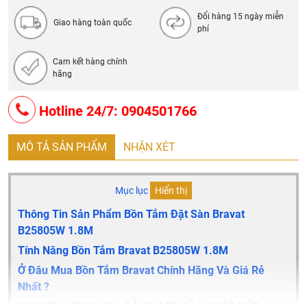
Đường cấp nước: Ø 15; Đường thoát: Ø42 ÷ Ø48
Đổi hàng 15 ngày miễn
Điện áp : AC220V±15%
Giao hàng toàn quốc
phí
Tần số : 50Hz ± 5Hz
Sản xuất tại Trung Quốc
Cam kết hàng chính
hãng
Hotline 24/7: 0904501766
MÔ TẢ SẢN PHẨM
NHẬN XÉT
Mục lục
Hiển thị
Thông Tin Sản Phẩm Bồn Tắm Đặt Sàn Bravat
B25805W 1.8M
Tính Năng Bồn Tắm Bravat B25805W 1.8M
Ở Đâu Mua Bồn Tắm Bravat Chính Hãng Và Giá Rẻ
Nhất ?
BRAVAT – TINH HOA ĐẲNG CẤP CỦA NƯỚC ĐỨC