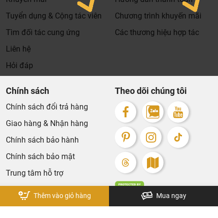
kiệm tới 30% lượng nước.
bạn.
Tuyển dụng & Cộng tác viên
Chương trình khuyến mãi
Xin cảm ơn khách hàng!!!
⏩ Công nghệ vòi xoay đa chiều
: cho phép điều chỉnh phù
Tìm đối tác cung ứng
Các thương hiệu hợp tác
hợp với chiều cao của người sử dụng cũng như thích hợp
với bất cứ loại bình chứa.
Liên hệ
⏩ Công nghệ tạo
màu
: Sử dụng công nghệ phủ và sơn
Hỏi đáp
chân không PVD cao cấp tạo cho các sản phẩm của Bravat
màu sắc độc đáo và đặc biệt là khả năng chống ăn mòn,
Chính sách
Theo dõi chúng tôi
mài mòn, chống ô xi hóa vượt trội và giữ cho sản phẩm
Chính sách đổi trả hàng
luôn sáng bóng như mới sau thời gian sử dụng.
Giao hàng & Nhận hàng
⏩ Công nghệ tráng gương
: là một trong những công
nghệ độc quyền của Bravat trong việc xử lý bề mặt các sản
Chính sách bảo hành
phẩm sứ vệ sinh chống bám dính.
Chính sách bảo mật
⏩ Công nghệ trộn khí
: với hơn 2L không khí được trộn
Trung tâm hỗ trợ
với nước mỗi phút, nước đi qua các sản phẩm của Bravat
được làm mềm và tạo ra các nhịp điệu dòng xoáy độc đáo
Thêm vào giỏ hàng
Mua ngay
mang lại trải nghiệm riêng biệt cho người dùng.
⏩ Công nghệ lắp đặt 1 coin
: Các chi tiết lắp ráp của