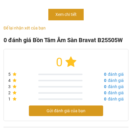
Thông Tin Sản Phẩm Bồn Tắm Âm Sàn Bravat
Xem chi tiết
B25505W
Mã sản phẩm:
B25505W
Để lại nhận xét của bạn
Chất liệu : Acrylic
0 đánh giá Bồn Tắm Âm Sàn Bravat B25505W
Màu sắc : màu trắng
Kích thước :1500x750x435 mm
0
Đã bao gồm ống thải
Mực nước khuyến nghị : 70% – 80%
5
0
đánh giá
Áp lực thường: 0,2 ÷ 0,4 MPA
4
0
đánh giá
Lưu lượng nước: 0,3 ÷ 0,8l/s
3
0
đánh giá
2
0
đánh giá
Đường cấp nước: Ø 15; Đường thoát: Ø42 ÷ Ø48
1
0
đánh giá
Điện áp : AC220V±15%
Gửi đánh giá của bạn
Tần số : 50Hz ± 5Hz