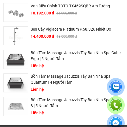
Baden – Württemberg tây nam nước Đức vào năm 1873,
Van Điều Chỉnh TOTO TX469SQBR Âm Tường
sau hơn 2 thế kỷ phát triển, đến nay Bravat đã trở thành một
10.192.000 đ
11.990.000 đ
trong những thương hiệu thiết bị vệ sinh hàng đầu thế giới.
▶ Các sản phẩm của Bravat đã được sử dụng trong nhiều
Sen Cây Viglacera Platinum P.58.326 Nhiệt Độ
công trình hạng sang của thế như hệ thống trong các hệ
14.400.000 đ
18.000.000 đ
thống khách sạn hạng sang của Intercontinetal, Conrad
Hilton, Sheraton, Le Méri­di­en, Marriott hay trên các hạm
Bồn Tắm Massage Jacuzzis Tây Ban Nha Spa Cube
thuyền du lịch siêu sang của AI­DA Crui­se Ship.
Ergo | 5 Người Tắm
▶ Tại Việt Nam, Bravat mặc dù là thương hiệu mới mẻ
Liên hệ
nhưng đã ngay lập tức được thị trường đón nhận mạnh mẽ.
Bồn Tắm Massage Jacuzzis Tây Ban Nha Spa
Nhiều khách sạn hạng sang tại thủ phủ du lịch miền Trung
Quantum | 4 Người Tắm
Việt Nam đã sử dụng các sản phẩm của Bravat trong đó có
Liên hệ
nhiều tên tuổi lớn trong ngành du lịch khách sạn Việt Nam
như khách sạn Melia, Accor, Anantara, Sheraton, Fusion
Bồn Tắm Massage Jacuzzis Tây Ban Nha Spa Aqua
8 | 5 Người Tắm
Suites, Cocobay, Alacarte,…
Liên hệ
▶ Không chỉ hiện diện trong các khách sạn khu nghỉ dưỡng
hạng sang, Bravat còn được chủ đầu tư các dự án chung