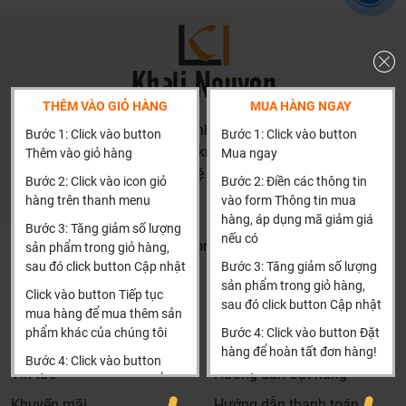
cư cao cấp sử dụng trong các căn hộ như một trong những
điểm nhấn bán hàng với phương châm nghỉ dưỡng 5 sao
tại gia. Đến nay, sản phẩm Bravat đã có mặt ở nhiều chung
cư cao cấp như Estella Quận 2, Rivera Quận 10 Thành phố
Hồ Chí Minh; Starcity Lê Văn Lương, Hoàng Thành tower,
THÊM VÀO GIỎ HÀNG
MUA HÀNG NGAY
Indochina Plaza Hà Nội.
HN: số 160 đường Văn Minh, Di Trạch, Hoài Đức, Hà Nội
Bước 1: Click vào button
Bước 1: Click vào button
CÔNG NGHỆ TRÊN THIẾT BỊ VỆ SINH BRAVAT
(Cách đại học công nghiệp 1 km)
Thêm vào giỏ hàng
Mua ngay
HCM và các tỉnh khác: Liên hệ hotline để được hướng dẫn
⏩ Sứ nung ở 1250 độ C
: là công nghệ nung nhiệt cao độc
Bước 2: Click vào icon giỏ
Bước 2: Điền các thông tin
đặt hàng
hàng trên thanh menu
vào form Thông tin mua
quyền của Bravat giúp sản phẩm có độ chịu tải cao, chỉ cần
Xin cảm ơn!
hàng, áp dụng mã giảm giá
sử dụng mặt men mỏng với tỷ lệ hấp thụ nước rất nhỏ
Bước 3: Tăng giảm số lượng
nếu có
Khalinguyen.vn@gmail.com
(dưới 0,3%) khiến cho việc vệ sinh được dễ dàng và chống
sản phẩm trong giỏ hàng,
sau đó click button Cập nhật
Bước 3: Tăng giảm số lượng
đóng cặn.
0904501766
sản phẩm trong giỏ hàng,
Click vào button Tiếp tục
⏩ Ecotap
: Công nghệ điều chỉnh dòng xoáy độc quyền
sau đó click button Cập nhật
Thông tin
Thông tin thêm
mua hàng để mua thêm sản
mang lại trải nghiệm thư giãn và tiết kiệm nước.
phẩm khác của chúng tôi
Bước 4: Click vào button Đặt
Tìm đại lý & Hợp tác
Hướng dẫn mua hàng
⏩ Công nghệ tiết kiệm nước
: Sử dụng công nghệ sục khí
hàng để hoàn tất đơn hàng!
Bước 4: Click vào button
đặc biệt của Swiss Neoperl có tác dụng làm sạch và mềm
Tin tức
Hướng dẫn đặt hàng
Tiến hành thanh toán để
Xin cảm ơn khách hàng!!!
độ cứng của nước, nâng cao tuổi thọ thiết bị cũng như tiết
thanh toán đơn hàng của
Khuyến mãi
Hướng dẫn thanh toán