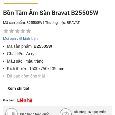
Bồn Tắm Âm Sàn Bravat B25505W
|
Mã sản phẩm: B25505W
Thương hiệu:
BRAVAT
Mời bạn viết bình luận
Mã sản phẩm:
B25505W
Chất liệu : Acrylic
Màu sắc : màu trắng
Kích thước :1500x750x435 mm
Đã bao gồm ống thải
Mực nước khuyến nghị : 70% – 80%
Xem chi tiết
Áp lực thường: 0,2 ÷ 0,4 MPA
Lưu lượng nước: 0,3 ÷ 0,8l/s
Liên hệ
Giá bán:
Đường cấp nước: Ø 15; Đường thoát: Ø42 ÷ Ø48
Đổi hàng 15 ngày miễn
Điện áp : AC220V±15%
Giao hàng toàn quốc