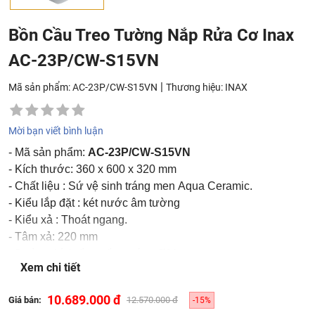
Bồn Cầu Treo Tường Nắp Rửa Cơ Inax
AC-23P/CW-S15VN
|
Mã sản phẩm: AC-23P/CW-S15VN
Thương hiệu:
INAX
Mời bạn viết bình luận
- Mã sản phẩm:
AC-23P/CW-S15VN
- Kích thước: 360 x 600 x 320 mm
- Chất liệu : Sứ vệ sinh tráng men Aqua Ceramic.
- Kiểu lắp đặt : két nước âm tường
- Kiểu xả : Thoát ngang.
- Tâm xả: 220 mm
- Đường kính ống cấp nước : Ø21.
Xem chi tiết
- Điều kiện áp lực nước cấp: 0.07~0.76 Mpa.
- Ống thải chờ : ∅100 (Class 1,2 TCVN)
10.689.000 đ
Giá bán:
12.570.000 đ
-15%
- Màu sắc : Trắng