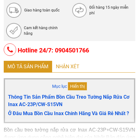
Đổi hàng 15 ngày miễn
Giao hàng toàn quốc
phí
Cam kết hàng chính
hãng
Hotline 24/7: 0904501766
MÔ TẢ SẢN PHẨM
NHẬN XÉT
Mục lục
Hiển thị
Thông Tin Sản Phẩm Bồn Cầu Treo Tường Nắp Rửa Cơ
Inax AC-23P/CW-S15VN
Ở Đâu Mua Bồn Cầu Inax Chính Hãng Và Giá Rẻ Nhất ?
Bồn cầu treo tường nắp rửa cơ Inax AC-23P+CW-S15VN
được ứng dụng công nghệ hiện đại của Nhật Bản đáp ứng