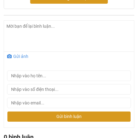
Thông tin sản phẩm bồn cầu treo tường nắp rửa cơ
Inax AC-23P/CW-S15VN
Tên sản phẩm: Bồn cầu nắp rửa cơ
Gửi ảnh
Model : AC-23P + CW-S15VN
Kích thước: 360 x 600 x 320 cm
Chất liệu : Sứ vệ sinh tráng men Aqua Ceramic.
Kiểu lắp đặt : két nước âm tường
Kiểu xả : Thoát ngang.
Tâm xả: 220 mm
Đường kính ống cấp nước : Ø21.
Gửi bình luận
Điều kiện áp lực nước cấp: 0.07~0.76 Mpa.
Ống thải chờ : ∅100 (Class 1,2 TCVN)
0 bình luận