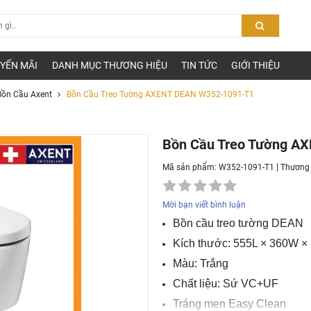
YẾN MÃI
DANH MỤC THƯƠNG HIỆU
TIN TỨC
GIỚI THIỆU
Bồn Cầu Axent
Bồn Cầu Treo Tường AXENT DEAN W352-1091-T1
Bồn Cầu Treo Tường A
|
Mã sản phẩm: W352-1091-T1
Thương 
Mời bạn viết bình luận
Bồn cầu treo tường DEAN
Kích thước: 555L × 360W 
Màu: Trắng
Chất liệu: Sứ VC+UF
Tráng men Easy Clean