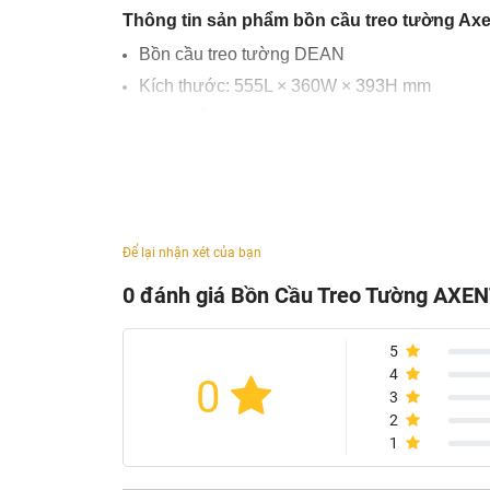
Thông tin sản phẩm bồn cầu treo tường Ax
Bồn cầu treo tường DEAN
Kích thước: 555L × 360W × 393H mm
Màu: Trắng
Chất liệu: Sứ VC+UF
Tráng men Easy Clean
Lưu lượng xả: 4/6 L
Tâm xả: 226mm
Để lại nhận xét của bạn
Nắp đóng êm
0 đánh giá Bồn Cầu Treo Tường AX
Xuất xứ: Thụy Sỹ
5
4
0
3
2
1