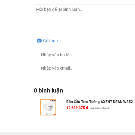
Gửi ảnh
0 bình luận
Bồn Cầu Treo Tường AXENT DEAN W352-
12.639.375 đ
14.043.750 đ