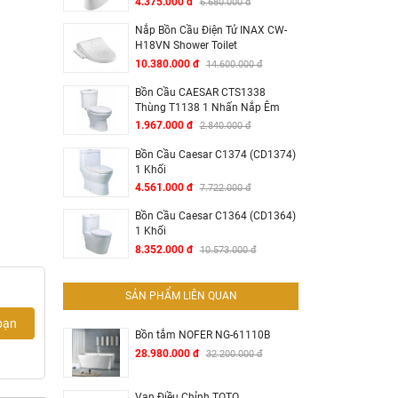
4.375.000 đ
6.680.000 đ
Nắp Bồn Cầu Điện Tử INAX CW-
H18VN Shower Toilet
10.380.000 đ
14.600.000 đ
Bồn Cầu CAESAR CTS1338
Thùng T1138 1 Nhấn Nắp Êm
1.967.000 đ
2.840.000 đ
Bồn Cầu Caesar C1374 (CD1374)
1 Khối
4.561.000 đ
7.722.000 đ
Bồn Cầu Caesar C1364 (CD1364)
1 Khối
8.352.000 đ
10.573.000 đ
SẢN PHẨM LIÊN QUAN
bạn
Bồn tắm NOFER NG-61110B
28.980.000 đ
32.200.000 đ
Van Điều Chỉnh TOTO