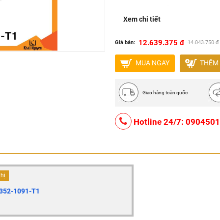
Lưu lượng xả: 4/6 L
Xem chi tiết
Tâm xả: 226mm
Nắp đóng êm
12.639.375 đ
Giá bán:
14.043.750 đ
Xuất xứ: Thụy Sỹ
MUA NGAY
THÊM 
Giao hàng toàn quốc
Hotline 24/7: 090450
thị
W352-1091-T1