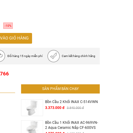
-10%
VÀO GIỎ HÀNG
Đổi hàng 15 ngày miễn phí
Cam kết hàng chính hãng
1766
SẢN PHẨM BÁN CHẠY
Bồn Cầu 2 Khối INAX C-514VWN
3.373.000 đ
3.840.000 đ
Bồn Cầu 1 Khối INAX AC-969VN-
2 Aqua Ceramic Nắp CF-600VS