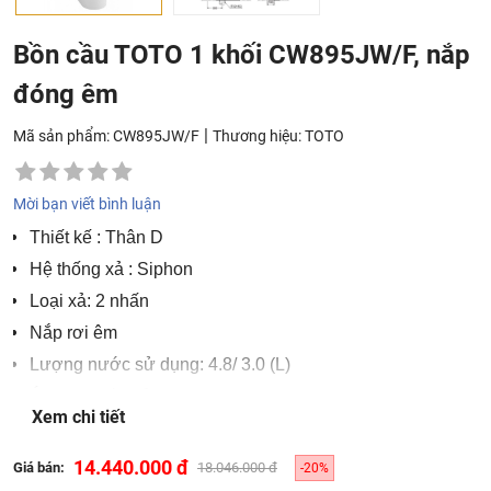
Bồn cầu TOTO 1 khối CW895JW/F, nắp
đóng êm
|
Mã sản phẩm: CW895JW/F
Thương hiệu:
TOTO
Mời bạn viết bình luận
Thiết kế : Thân D
Hệ thống xả : Siphon
Loại xả: 2 nhấn
Nắp rơi êm
Lượng nước sử dụng: 4.8/ 3.0 (L)
Áp lực nước sử dụng: 0.05 ~ 0.70 (Mpa)
Xem chi tiết
Tâm xả: 305 (mm)
Kích thước (DxRxC): 735 x 360 x 660 mm
14.440.000 đ
Giá bán:
18.046.000 đ
-20%