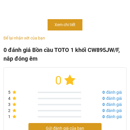
Thông tin bồn cầu TOTO CW895JW
Thiết kế : Thân D
Hệ thống xả : Siphon
Xem chi tiết
Loại xả: 2 nhấn
Nắp rơi êm
Để lại nhận xét của bạn
Lượng nước sử dụng: 4.8/ 3.0 (L)
0 đánh giá Bồn cầu TOTO 1 khối CW895JW/F,
Áp lực nước sử dụng: 0.05 ~ 0.70 (Mpa)
nắp đóng êm
Tâm xả: 305 (mm)
Kích thước (DxRxC): 735 x 360 x 660 mm
0
Bao gồm van dừng
Xuất xứ: Inđônêxia
5
0
đánh giá
4
0
đánh giá
Bồn cầu TOTO CW895JW/F#W​ gồm có
3
0
đánh giá
Thân cầu: CW895J - Xuất xứ: Việt Nam
2
0
đánh giá
1
0
đánh giá
Nắp êm TC880SJ
Gửi đánh giá của bạn
Tính năng bàn cầu TOTO CW895 JW