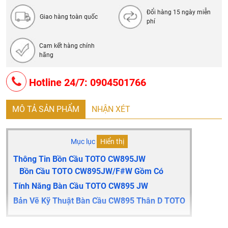
Bao gồm van dừng
Đổi hàng 15 ngày miễn
Xuất xứ: Inđônêxia
Giao hàng toàn quốc
phí
Cam kết hàng chính
hãng
Hotline 24/7: 0904501766
MÔ TẢ SẢN PHẨM
NHẬN XÉT
Mục lục
Hiển thị
Thông Tin Bồn Cầu TOTO CW895JW
Bồn Cầu TOTO CW895JW/F#W​ Gồm Có
Tính Năng Bàn Cầu TOTO CW895 JW
Bản Vẽ Kỹ Thuật Bàn Cầu CW895 Thân D TOTO