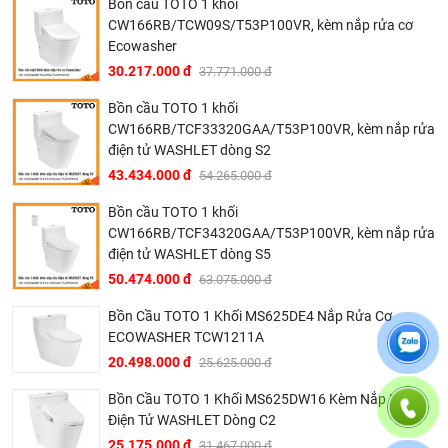
Bồn cầu TOTO 1 khối
CW166RB/TCW09S/T53P100VR, kèm nắp rửa cơ
Ecowasher
30.217.000 đ
37.771.000 đ
Bồn cầu TOTO 1 khối
CW166RB/TCF33320GAA/T53P100VR, kèm nắp rửa
điện tử WASHLET dòng S2
43.434.000 đ
54.265.000 đ
Bồn cầu TOTO 1 khối
CW166RB/TCF34320GAA/T53P100VR, kèm nắp rửa
Bản vẽ bồn cầu TOTO 1 khối CW895JW/F
điện tử WASHLET dòng S5
50.474.000 đ
63.075.000 đ
Tại Khali Nguyễn, chúng tôi cam kết:
Bồn Cầu TOTO 1 Khối MS625DE4 Nắp Rửa Cơ
Cam kết 100% sản phẩm chính hãng, nếu phát hiện ra
ECOWASHER TCW1211A
hàng giả hàng nhái hoàn tiền 200%.
20.498.000 đ
25.625.000 đ
Sản phẩm được Khali Nguyễn lựa chọn bán là những
sản phẩm có chất lượng phù hợp với giá thành và đã bán
Bồn Cầu TOTO 1 Khối MS625DW16 Kèm Nắp Rửa
Điện Tử WASHLET Dòng C2
là phải có trách nhiệm với hàng hóa và khách hàng!
25.175.000 đ
31.467.000 đ