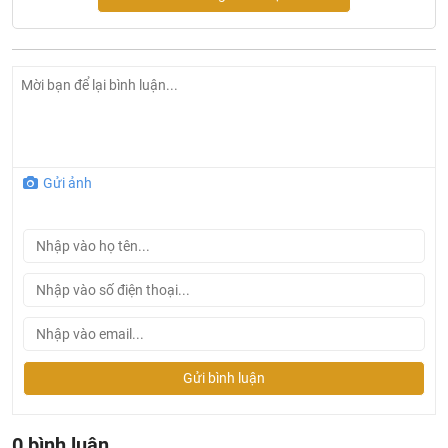
Bệt
895 thiết kế sang trọng
Nắp đóng êm
Bề mặt nước rộng giúp ngăn mùi hiệu quả
Thiết kế thân kín, vành kín tiện dụng cho việc vệ sinh
hàng ngày
Công nghệ CeFiONtect giúp lòng bàn cầu siêu nhẵn, hạn
Gửi ảnh
chế tối đa các vết bẩn, vi khuẩn
Công nghệ xả xoáy Tornado êm, mạnh mẽ hiệu quả
Gửi bình luận
0 bình luận