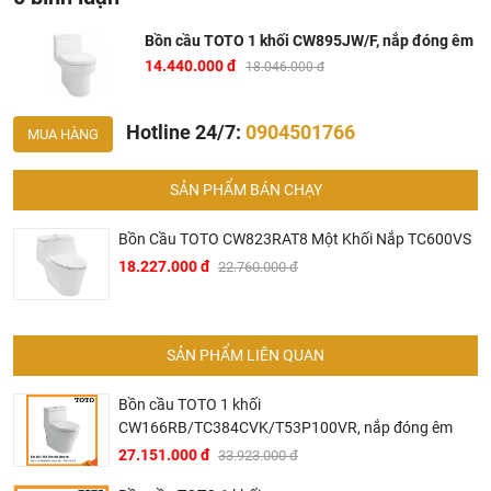
Bồn cầu TOTO 1 khối CW895JW/F, nắp đóng êm
14.440.000 đ
18.046.000 đ
Hotline 24/7:
0904501766
MUA HÀNG
SẢN PHẨM BÁN CHẠY
Bồn Cầu TOTO CW823RAT8 Một Khối Nắp TC600VS
18.227.000 đ
22.760.000 đ
Bồn cầu TOTO 1 khối CW895JW/F
Bản vẽ kỹ thuật bàn cầu CW895 thân D TOTO
SẢN PHẨM LIÊN QUAN
Bồn cầu TOTO 1 khối
CW166RB/TC384CVK/T53P100VR, nắp đóng êm
27.151.000 đ
33.923.000 đ