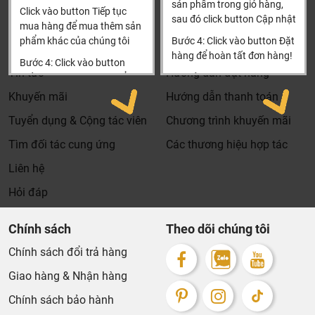
sản phẩm trong giỏ hàng,
Click vào button Tiếp tục
sau đó click button Cập nhật
Thông tin
Thông tin thêm
mua hàng để mua thêm sản
phẩm khác của chúng tôi
Bước 4: Click vào button Đặt
Tìm đại lý & Hợp tác
Hướng dẫn mua hàng
hàng để hoàn tất đơn hàng!
Bước 4: Click vào button
Tin tức
Hướng dẫn đặt hàng
Tiến hành thanh toán để
Xin cảm ơn khách hàng!!!
thanh toán đơn hàng của
Khuyến mãi
Hướng dẫn thanh toán
bạn.
Tuyển dụng & Cộng tác viên
Chương trình khuyến mãi
Xin cảm ơn khách hàng!!!
Tìm đối tác cung ứng
Các thương hiệu hợp tác
Liên hệ
Hỏi đáp
Chính sách
Theo dõi chúng tôi
Chính sách đổi trả hàng
Giao hàng & Nhận hàng
Chính sách bảo hành