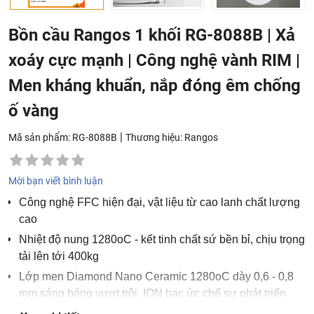
Bồn cầu Rangos 1 khối RG-8088B | Xả
xoáy cực mạnh | Công nghệ vành RIM |
Men kháng khuẩn, nắp đóng êm chống
ố vàng
|
Mã sản phẩm: RG-8088B
Thương hiệu:
Rangos
Mời bạn viết bình luận
Công nghệ FFC hiện đại, vật liệu từ cao lanh chất lượng
cao
Nhiệt độ nung 1280oC - kết tinh chất sứ bền bỉ, chịu trọng
tải lên tới 400kg
Lớp men Diamond Nano Ceramic 1280oC dày 0,6 - 0,8
mm sáng bóng vượt trội, ION bạc ức chế sự phát triển
của vi khuẩn