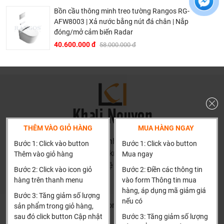
Bồn cầu thông minh treo tường Rangos RG-
AFW8003 | Xả nước bằng nút đá chân | Nắp
đóng/mở cảm biến Radar
40.600.000 đ
58.000.000 đ
THÊM VÀO GIỎ HÀNG
MUA HÀNG NGAY
HN: số 160 đường Văn Minh, Di Trạch, Hoài Đức, Hà Nội
Bước 1: Click vào button
Bước 1: Click vào button
(Cách đại học công nghiệp 1 km)
Thêm vào giỏ hàng
Mua ngay
HCM và các tỉnh khác: Liên hệ hotline để được hướng dẫn
Bước 2: Click vào icon giỏ
Bước 2: Điền các thông tin
đặt hàng
hàng trên thanh menu
vào form Thông tin mua
Xin cảm ơn!
hàng, áp dụng mã giảm giá
Bước 3: Tăng giảm số lượng
nếu có
Khalinguyen.vn@gmail.com
sản phẩm trong giỏ hàng,
sau đó click button Cập nhật
Bước 3: Tăng giảm số lượng
0904501766