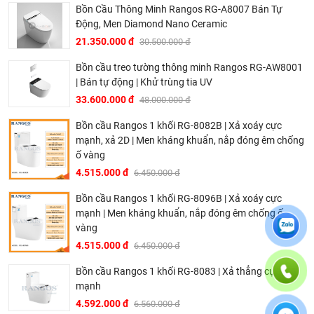
Bồn Cầu Thông Minh Rangos RG-A8007 Bán Tự
Động, Men Diamond Nano Ceramic
21.350.000 đ
30.500.000 đ
Bồn cầu treo tường thông minh Rangos RG-AW8001
| Bán tự động | Khử trùng tia UV
33.600.000 đ
48.000.000 đ
Bồn cầu Rangos 1 khối RG-8082B | Xả xoáy cực
mạnh, xả 2D | Men kháng khuẩn, nắp đóng êm chống
ố vàng
4.515.000 đ
6.450.000 đ
Bồn cầu Rangos 1 khối RG-8096B | Xả xoáy cực
mạnh | Men kháng khuẩn, nắp đóng êm chống ố
vàng
4.515.000 đ
6.450.000 đ
Bồn cầu Rangos 1 khối RG-8083 | Xả thẳng cực
mạnh
4.592.000 đ
6.560.000 đ