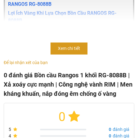
RANGOS RG-8088B
Lợi Ích Vàng Khi Lựa Chọn Bồn Cầu RANGOS RG-
8088B
Sở Hữu Ngay Bồn Cầu 1 Khối RANGOS RG-8088B –
Khẳng Định Đẳng Cấp Sống
Xem chi tiết
Nâng tầm không gian vệ sinh của gia đình bạn với
bồn cầu
1 khối RANGOS
RG-8088B – một tuyệt tác thiết kế từ
Để lại nhận xét của bạn
RANGOS GERMANY, kết hợp hoàn hảo giữa thẩm mỹ tinh
0 đánh giá Bồn cầu Rangos 1 khối RG-8088B |
tế, công nghệ xả tiên tiến và độ bền vượt trội. Sản phẩm
không chỉ mang lại sự tiện nghi tối đa mà còn khẳng định
Xả xoáy cực mạnh | Công nghệ vành RIM | Men
đẳng cấp cho phòng tắm hiện đại.
kháng khuẩn, nắp đóng êm chống ố vàng
0
5
0
đánh giá
4
0
đánh giá