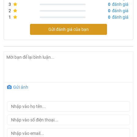
3
0
đánh giá
2
0
đánh giá
1
0
đánh giá
Gửi đánh giá của bạn
Gửi ảnh
Tính năng bồn cầu 1 khối Rangos RG-8088B
Khám phá những ưu điểm đỉnh cao của bồn cầu
RANGOS RG-8088B
Thiết kế 1 khối sang trọng, tinh tế: Với kiểu dáng liền khối