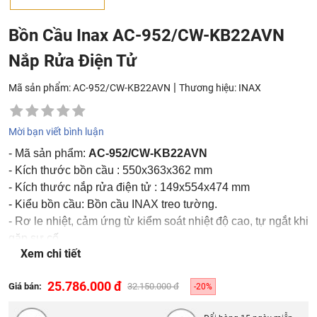
Bồn Cầu Inax AC-952/CW-KB22AVN
Nắp Rửa Điện Tử
|
Mã sản phẩm: AC-952/CW-KB22AVN
Thương hiệu:
INAX
Mời bạn viết bình luận
- Mã sản phẩm:
AC-952/CW-KB22AVN
- Kích thước bồn cầu : 550x363x362 mm
- Kích thước nắp rửa điện tử : 149x554x474 mm
- Kiểu bồn cầu: Bồn cầu INAX treo tường.
- Rơ le nhiệt, cảm ứng từ kiểm soát nhiệt độ cao, tự ngắt khi
gặp sự cố.
Xem chi tiết
- Bảng điều khiển gắn liền
25.786.000 đ
Giá bán:
32.150.000 đ
-20%