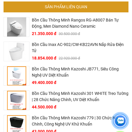
Nắp rửa điện tử INAX CW-KB22AVN
SẢN PHẨM LIÊN QUAN
Vòi phun rửa và vòi phun dùng riêng cho phụ nữ
Bồn Cầu Thông Minh Rangos RG-A8007 Bán Tự
6 mức điều chỉnh nhiệt độ nước
Động, Men Diamond Nano Ceramic
Siêu tiết kiệm điện- 6 mức điều chỉnh nhiệt độ bệ ngồi
21.350.000 đ
30.500.000 đ
Nắp rửa được làm bằng vật liệu kháng khuẩn Ag+, các
Bồn Cầu Inax AC-902/CW-KB22AVN Nắp Rửa Điện
ion Ag+ ngăn chặn sự phát triển của vi lhuaanr, đạt tiêu
Tử
chuẩn ISO 22.196SIAA về hiệu quả kháng khuẩn (chỉ bệ
18.854.000 đ
22.920.000 đ
ngồi)
Saniclean: Chức năng phun rửa tự động
Bồn Cầu Thông Minh Kazoshi JB771, Siêu Công
Nghệ UV Diệt Khuẩn
Rearclean: Cung cấp nước ấm cho cảm giác dễ chịu
49.400.000 đ
thoải mái
Oscilating: Đầu vòi phun hoạt động tịnh tiến trong khi sử
Bồn Cầu Thông Minh Kazoshi 301 WHITE Treo Tường
| 28 Chức Năng Chính, UV Diệt Khuẩn
dụng cho diện tích phun rửa rộng hơn
44.500.000 đ
Freashup: Mùi hôi được hút và khử thông qua màng lọc
carbon để tạo nên bầu không khí trong lành cho phòng vệ
Bồn Cầu Thông Minh Kazoshi 779 | 30 Chức Năng
sinh
Chính, Công Nghệ UV Khử Khuẩn
Nozzle cover: Đầu phun đặt ở phía sau tấm chắn, có tác
43.000.000 đ