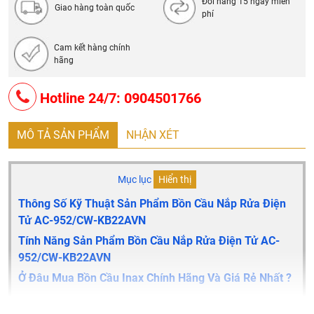
Đổi hàng 15 ngày miễn
Giao hàng toàn quốc
phí
Cam kết hàng chính
hãng
Hotline 24/7: 0904501766
MÔ TẢ SẢN PHẨM
NHẬN XÉT
Mục lục
Hiển thị
Thông Số Kỹ Thuật Sản Phẩm Bồn Cầu Nắp Rửa Điện
Tử AC-952/CW-KB22AVN
Tính Năng Sản Phẩm Bồn Cầu Nắp Rửa Điện Tử AC-
952/CW-KB22AVN
Ở Đâu Mua Bồn Cầu Inax Chính Hãng Và Giá Rẻ Nhất ?