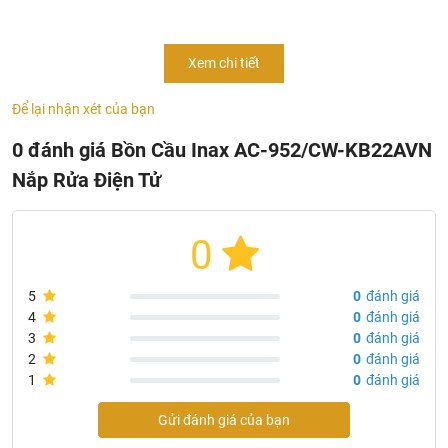
Bồn cầu nắp rửa điện tử INAX
AC-952/CW-
KB22AVN
mẫu bồn cầu cao cấp ứng dụng nhiều tính năng
hiện đại chắc chắn sẽ thay đổi cách thức sinh hoạt của bạn
Xem chi tiết
và người thân. Bồn cầu treo tường AC-952 được tích hợp
nắp rửa điện tử có nhiều chức năng giúp người dùng cảm
Để lại nhận xét của bạn
thấy thoải mái và sạch sẽ vô cùng.
0 đánh giá Bồn Cầu Inax AC-952/CW-KB22AVN
Nắp Rửa Điện Tử
0
5
0
đánh giá
4
0
đánh giá
3
0
đánh giá
2
0
đánh giá
1
0
đánh giá
Gửi đánh giá của bạn