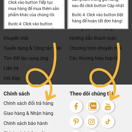
Click vào button Tiếp tục
Hiện tại chúng tôi có rất nhiều
chương trình khuyến
sau đó click button Cập nhật
Thông tin
Thông tin thêm
mua hàng để mua thêm sản
mãi
hấp dẫn, để biết chi tiết vui lòng chat hoặc gọi điện
phẩm khác của chúng tôi
Bước 4: Click vào button Đặt
Tìm đại lý & Hợp tác
Hướng dẫn mua hàng
vào hotline để được tư vấn chi tiết
hàng để hoàn tất đơn hàng!
Bước 4: Click vào button
Tin tức
Hướng dẫn đặt hàng
Tiến hành thanh toán để
Xin cảm ơn khách hàng!!!
thanh toán đơn hàng của
Khuyến mãi
Hướng dẫn thanh toán
bạn.
Tuyển dụng & Cộng tác viên
Chương trình khuyến mãi
Xin cảm ơn khách hàng!!!
Tìm đối tác cung ứng
Các thương hiệu hợp tác
Liên hệ
Hỏi đáp
Chính sách
Theo dõi chúng tôi
Chính sách đổi trả hàng
Giao hàng & Nhận hàng
Chính sách bảo hành