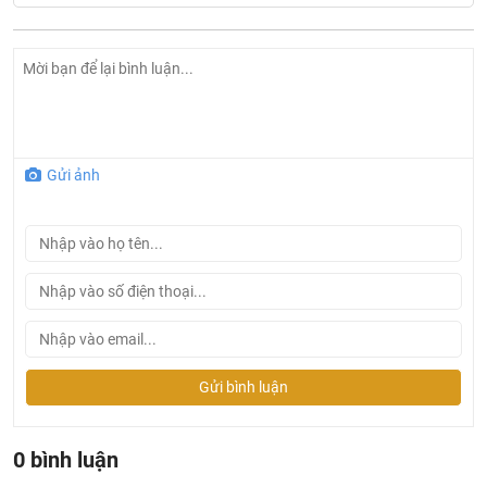
Thông số kỹ thuật sản phẩm bồn cầu nắp rửa điện tử
Gửi ảnh
AC-952/CW-KB22AVN
Mã sản phẩm bồn cầu: AC-952
Mã sản phẩm nắp rửa điện tử: CW-KB22AVN
Kích thước bồn cầu : 550x363x362 mm
Kích thước nắp rửa điện tử : 149x554x474 mm
Kiểu bồn cầu: Bồn cầu INAX treo tường.
Gửi bình luận
Rơ le nhiệt, cảm ứng từ kiểm soát nhiệt độ cao, tự ngắt
khi gặp sự cố.
Bảng điều khiển gắn liền
0 bình luận