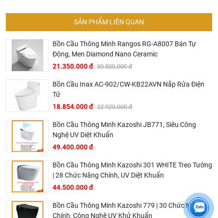
chính hãng.
Hiện tại chúng tôi có rất nhiều
chương trình khuyến
SẢN PHẨM LIÊN QUAN
mãi
hấp dẫn, để biết chi tiết vui lòng chat hoặc gọi điện
Bồn Cầu Thông Minh Rangos RG-A8007 Bán Tự
vào hotline để được tư vấn chi tiết
Động, Men Diamond Nano Ceramic
Tại Khali Nguyễn, chúng tôi cam kết:
21.350.000 đ
30.500.000 đ
Cam kết 100% sản phẩm chính hãng, nếu phát hiện ra
Bồn Cầu Inax AC-902/CW-KB22AVN Nắp Rửa Điện
hàng giả hàng nhái hoàn tiền 200%.
Tử
Sản phẩm được Khali Nguyễn lựa chọn bán là những
18.854.000 đ
22.920.000 đ
sản phẩm có chất lượng phù hợp với giá thành và đã bán
Bồn Cầu Thông Minh Kazoshi JB771, Siêu Công
là phải có trách nhiệm với hàng hóa và khách hàng!
Nghệ UV Diệt Khuẩn
Bán hàng có tâm: Chúng tôi mong muốn được tư vấn
49.400.000 đ
khách hàng chọn được những sản phẩm phù hợp và
thích hợp để hạn chế được những phiền phức khách
Bồn Cầu Thông Minh Kazoshi 301 WHITE Treo Tường
| 28 Chức Năng Chính, UV Diệt Khuẩn
hàng có thể gặp phải nếu tự chọn như: chọn sản phẩm
44.500.000 đ
không phù hợp kích thước nhà tắm, chọn sp không phù
hợp với áp lực nước, chiều cao gia đình, tông thẩm mỹ
Bồn Cầu Thông Minh Kazoshi 779 | 30 Chức Năng
nhà tắm..... hơn là chỉ báo giá.
Chính, Công Nghệ UV Khử Khuẩn