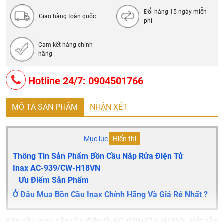
Đổi hàng 15 ngày miễn
Giao hàng toàn quốc
phí
Cam kết hàng chính
hãng
Hotline 24/7: 0904501766
MÔ TẢ SẢN PHẨM
NHẬN XÉT
Mục lục
Hiển thị
Thông Tin Sản Phẩm Bồn Cầu Nắp Rửa Điện Tử
Inax AC-939/CW-H18VN
Ưu Điểm Sản Phẩm
Ở Đâu Mua Bồn Cầu Inax Chính Hãng Và Giá Rẻ Nhất ?
Bồn cầu Inax nắp rửa điện tử AC-939+CW-H18VN Một sản