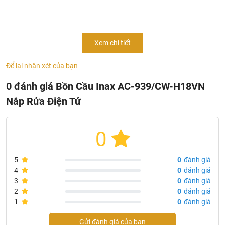
phẩm mới nhất của
Inax
được tích hợp nhiều tính năng
vượt trội. Cụ thể, với thiết kế vòi phun rửa được dành riêng
cho phụ nữ, dễ dàng sử dụng, bệ ngồi sưởi ấm đem đến
Xem chi tiết
cảm giác thư giãn, thoải mái và nhất là với điều kiện khí
hậu mùa đông ở miền Bắc Việt Nam. Ngoài ra, tính năng
Để lại nhận xét của bạn
siêu tiết kiệm điện, khử mùi, sấy khô nhanh chóng và hiệu
quả.
0 đánh giá Bồn Cầu Inax AC-939/CW-H18VN
Nắp Rửa Điện Tử
0
5
0
đánh giá
4
0
đánh giá
3
0
đánh giá
2
0
đánh giá
1
0
đánh giá
Gửi đánh giá của bạn