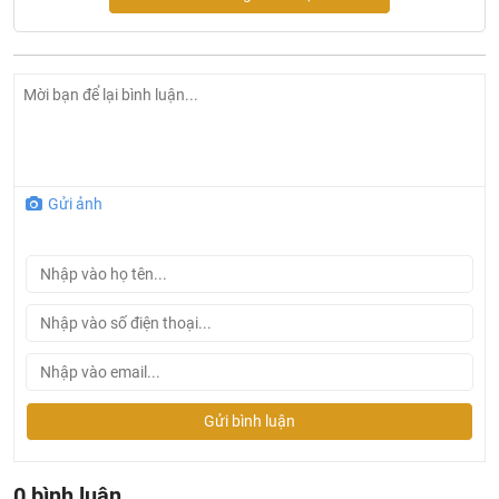
Gửi ảnh
Thông tin sản phẩm bồn cầu nắp rửa điện tử Inax AC-
939/CW-H18VN
Tên sản phẩm: Bồn cầu Inax nắp rửa điện tử
Mã sản phẩm: AC-939+CW-H18VN
Kích thước: 394 x 736 x 650mm
Thiết kế: Nguyên khối, thân kín
Tâm xả: 305mm
Gửi bình luận
Lượng nước xả: 6L
Hệ thống xả: Vành Rim
0 bình luận