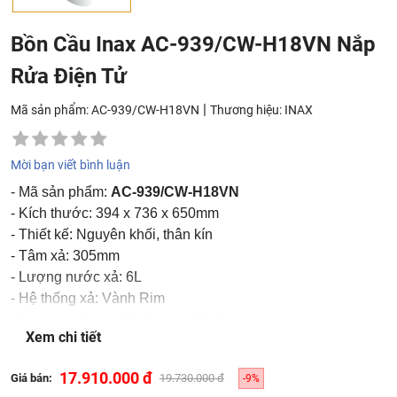
Bồn Cầu Inax AC-939/CW-H18VN Nắp
Rửa Điện Tử
|
Mã sản phẩm: AC-939/CW-H18VN
Thương hiệu:
INAX
Mời bạn viết bình luận
- Mã sản phẩm:
AC-939/CW-H18VN
- Kích thước: 394 x 736 x 650mm
- Thiết kế: Nguyên khối, thân kín
- Tâm xả: 305mm
- Lượng nước xả: 6L
- Hệ thống xả: Vành Rim
- Áp lực nước: 0.05MPa ~ 0.75MPa
Xem chi tiết
- Màu sắc: Trắng (white)
17.910.000 đ
Giá bán:
19.730.000 đ
-9%