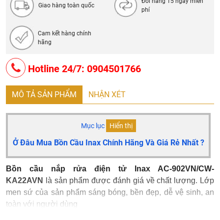
Đổi hàng 15 ngày miễn
Giao hàng toàn quốc
phí
Cam kết hàng chính
hãng
Hotline 24/7: 0904501766
MÔ TẢ SẢN PHẨM
NHẬN XÉT
Mục lục
Hiển thị
Ở Đâu Mua Bồn Cầu Inax Chính Hãng Và Giá Rẻ Nhất ?
Bồn cầu nắp rửa điện tử Inax AC-902VN/CW-
KA22AVN
là sản phẩm được đánh giá về chất lượng. Lớp
men sứ của sản phẩm sáng bóng, bền đẹp, dễ vệ sinh, an
toàn với người dùng