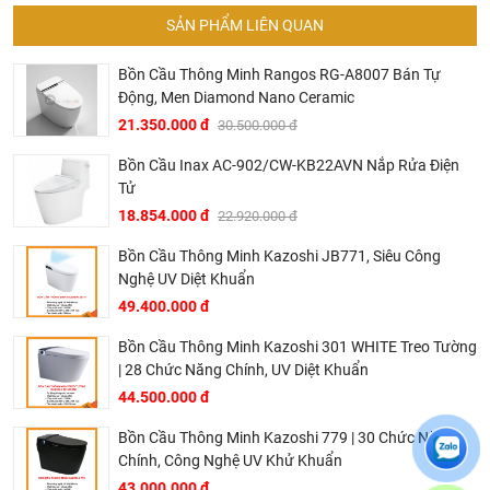
Thiết bị an toàn: Rơ-le nhiệt, cảm ứng từ kiểm soát nhiệt
SẢN PHẨM LIÊN QUAN
độ cao, phao ngắt để thiết bị ngừng hoạt động khi không
đủ nước, cảm ứng tự ngắt khi gặp sự cố.
Bồn Cầu Thông Minh Rangos RG-A8007 Bán Tự
Chế độ tiết kiệm điện của nắp CW KA22A VN: Pin tính
Động, Men Diamond Nano Ceramic
kiềm AA, 2 cục.
21.350.000 đ
30.500.000 đ
Siêu tiết kiệm điện 24h.Tiết kiệm điện “1 lần chạm” (8
Bồn Cầu Inax AC-902/CW-KB22AVN Nắp Rửa Điện
tiếng sau tự khôi phục)
Tử
Nước cấp: Nối trực tiếp từ đường ống nước
18.854.000 đ
22.920.000 đ
Áp suất nước cấp: 0.06 - 0.75MPa
Bồn Cầu Thông Minh Kazoshi JB771, Siêu Công
Nắp điện tử sử dụng KA22AVN nguồn điện: AC 220V,
Nghệ UV Diệt Khuẩn
336W, 50Hz
49.400.000 đ
Kích thước: 554 x 421 x 149 mm (Dài x Rộng x Cao)
Bồn Cầu Thông Minh Kazoshi 301 WHITE Treo Tường
Trọng lượng: ~3.9kg
| 28 Chức Năng Chính, UV Diệt Khuẩn
Công suất bệ ngồi: 45W Nhiệt độ bệ ngồi: OFF: nhiệt độ
44.500.000 đ
phòng; LOW: ~28oC; MID: ~36oC; HIGH: ~40oC
Bồn Cầu Thông Minh Kazoshi 779 | 30 Chức Năng
Điều chỉnh nhiệt độ: Điều chỉnh 6 mức
Chính, Công Nghệ UV Khử Khuẩn
43.000.000 đ