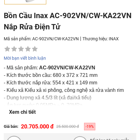
Bồn Cầu Inax AC-902VN/CW-KA22VN
Nắp Rửa Điện Tử
|
Mã sản phẩm: AC-902VN/CW-KA22VN
Thương hiệu:
INAX
Mời bạn viết bình luận
- Mã sản phẩm:
AC-902VN/CW-KA22VN
- Kích thước bồn cầu: 680 x 372 x 721 mm
- Kích thước nắp rửa: 554 x 421 x 149 mm
- Kiểu xả Kiểu xả xi phông, công nghệ xả rửa vành rim
- Dung lượng xả 4.5/3 lít (xả đại/xả tiểu)
- Áp lực nước 0.05MPa ~ 0. 70MPa
Xem chi tiết
- Màu sắc: Trắng
20.705.000 đ
Giá bán:
25.500.000 đ
-19%