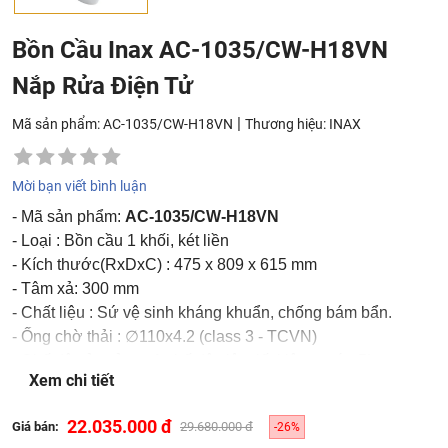
Bồn Cầu Inax AC-1035/CW-H18VN
Nắp Rửa Điện Tử
|
Mã sản phẩm: AC-1035/CW-H18VN
Thương hiệu:
INAX
Mời bạn viết bình luận
- Mã sản phẩm:
AC-1035/CW-H18VN
- Loại : Bồn cầu 1 khối, két liền
- Kích thước(RxDxC) : 475 x 809 x 615 mm
- Tâm xả: 300 mm
- Chất liệu : Sứ vệ sinh kháng khuẩn, chống bám bẩn.
- Ống chờ thải : ∅110x4.2 (class 3 - TCVN)
- Chế độ xả : xả gạt 1 chế độ siêu tiết kiệm nước 5L.
Xem chi tiết
- Màu sắc : Trắng
22.035.000 đ
Giá bán:
29.680.000 đ
-26%