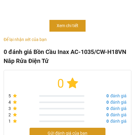
nắp rửa điện tử hiện đại đáp ứng đầy đủ nhu cầu sử dụng
cao của người dùng. Nhanh tay liên hệ tới siêu thị thiết bị
vệ sinh
KhaLi Nguyen
để sở hữu sản phẩm bồn cầu chất
Xem chi tiết
lượng với mức giá ưu đãi nhất trên thị trường.
Để lại nhận xét của bạn
0 đánh giá Bồn Cầu Inax AC-1035/CW-H18VN
Nắp Rửa Điện Tử
0
5
0
đánh giá
4
0
đánh giá
3
0
đánh giá
2
0
đánh giá
1
0
đánh giá
Gửi đánh giá của bạn