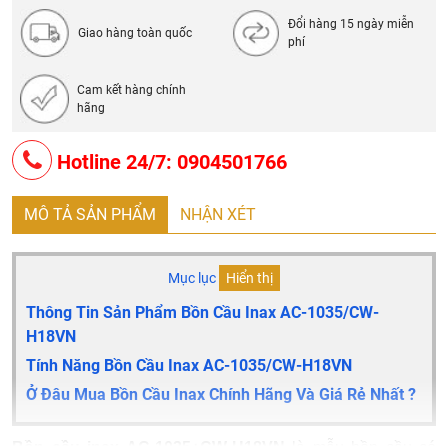
Đổi hàng 15 ngày miễn
Giao hàng toàn quốc
phí
Cam kết hàng chính
hãng
Hotline 24/7: 0904501766
MÔ TẢ SẢN PHẨM
NHẬN XÉT
Mục lục
Hiển thị
Thông Tin Sản Phẩm Bồn Cầu Inax AC-1035/CW-
H18VN
Tính Năng Bồn Cầu Inax AC-1035/CW-H18VN
Ở Đâu Mua Bồn Cầu Inax Chính Hãng Và Giá Rẻ Nhất ?
Bồn cầu inax AC-1035+CW-H18VN
là mẫu bồn cầu có