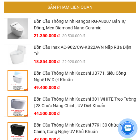
Ở đâu mua bồn cầu Inax chính hãng và giá rẻ nhất ?
SẢN PHẨM LIÊN QUAN
Khalinguyen.vn là đơn vị cung cấp sản phẩm
Inax
chính
Bồn Cầu Thông Minh Rangos RG-A8007 Bán Tự
thức và chính hãng tại Việt Nam, chúng tôi cam kết các
Động, Men Diamond Nano Ceramic
sản phẩm Inax được phân phối bởi Khalinguyen.vn là
21.350.000 đ
30.500.000 đ
chính hãng.
Bồn Cầu Inax AC-902/CW-KB22AVN Nắp Rửa Điện
Hiện tại chúng tôi có rất nhiều
chương trình khuyến
Tử
mãi
hấp dẫn, để biết chi tiết vui lòng chat hoặc gọi điện
18.854.000 đ
22.920.000 đ
vào hotline để được tư vấn chi tiết
Bồn Cầu Thông Minh Kazoshi JB771, Siêu Công
Tại Khali Nguyễn, chúng tôi cam kết:
Nghệ UV Diệt Khuẩn
Cam kết 100% sản phẩm chính hãng, nếu phát hiện ra
49.400.000 đ
hàng giả hàng nhái hoàn tiền 200%.
Bồn Cầu Thông Minh Kazoshi 301 WHITE Treo Tường
Sản phẩm được Khali Nguyễn lựa chọn bán là những
| 28 Chức Năng Chính, UV Diệt Khuẩn
sản phẩm có chất lượng phù hợp với giá thành và đã bán
44.500.000 đ
là phải có trách nhiệm với hàng hóa và khách hàng!
Bồn Cầu Thông Minh Kazoshi 779 | 30 Chức Năng
Bán hàng có tâm: Chúng tôi mong muốn được tư vấn
Chính, Công Nghệ UV Khử Khuẩn
khách hàng chọn được những sản phẩm phù hợp và
43.000.000 đ