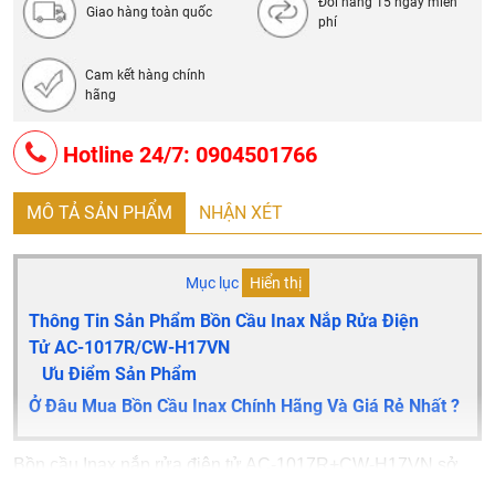
Đổi hàng 15 ngày miễn
Giao hàng toàn quốc
phí
Cam kết hàng chính
hãng
Hotline 24/7: 0904501766
MÔ TẢ SẢN PHẨM
NHẬN XÉT
Mục lục
Hiển thị
Thông Tin Sản Phẩm Bồn Cầu Inax Nắp Rửa Điện
Tử AC-1017R/CW-H17VN
Ưu Điểm Sản Phẩm
Ở Đâu Mua Bồn Cầu Inax Chính Hãng Và Giá Rẻ Nhất ?
Bồn cầu Inax nắp rửa điện tử AC-1017R+CW-H17VN sở
hữu thiết kế nhỏ gọn, dễ dàng lắp đặt và tiết kiệm tối đa