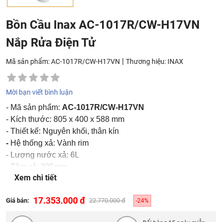
Bồn Cầu Inax AC-1017R/CW-H17VN
Nắp Rửa Điện Tử
|
Mã sản phẩm: AC-1017R/CW-H17VN
Thương hiệu:
INAX
Mời bạn viết bình luận
- Mã sản phẩm:
AC-1017R/CW-H17VN
- Kích thước: 805 x 400 x 588 mm
- Thiết kế: Nguyên khối, thân kín
-
Hệ thống xả: Vành rim
- Lượng nước xả: 6L
- Tâm xả: 305mm
Xem chi tiết
- Mà sắc: Trắng
17.353.000 đ
Giá bán:
22.770.000 đ
-24%