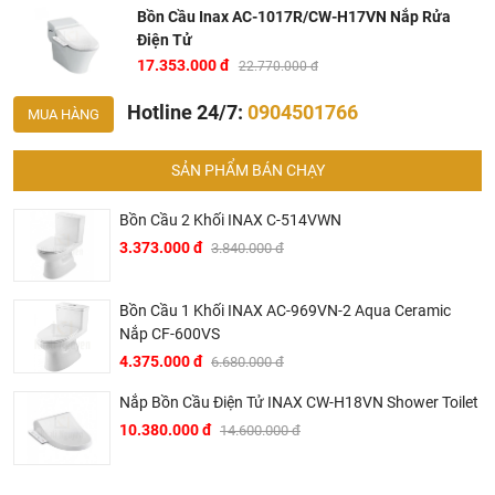
ngăn ngừa vi khuẩn phát triển hiệu quả.
Bồn Cầu Inax AC-1017R/CW-H17VN Nắp Rửa
Bồn cầu 1 khối Inax AC-1017R có thiết kế mới, xả rửa
Điện Tử
17.353.000 đ
thông minh với kỹ thuật xả rửa vành Rim kiểu mới, tiết
22.770.000 đ
kiệm nước tối ưu.
Hotline 24/7:
0904501766
MUA HÀNG
Nắp rửa điện tử Inax CW-H17VN tính năng : Phun rửa
đại tiện, Vệ sinh phụ nữ, Phun rửa massage, Bệ ngồi
SẢN PHẨM BÁN CHẠY
sưởi ấm, Bảng điều khiển chữ nổi, Chống khuẩn. Bên
cạnh đó, nắp đóng được tích hợp tính năng đóng nắp êm
Bồn Cầu 2 Khối INAX C-514VWN
ái hạn chế tiếng ồn tối đa trong quá trình sử dụng.
3.373.000 đ
3.840.000 đ
Thiết bị an toàn: Rơ-le nhiệt, cảm ứng từ kiểm soát nhiệt
độ cao, phao ngắt để thiết bị ngừng hoạt động khi không
Bồn Cầu 1 Khối INAX AC-969VN-2 Aqua Ceramic
đủ nước, cảm ứng tự ngắt khi gặp sự cố.
Nắp CF-600VS
Chế độ tiết kiệm điện: Siêu tiết kiệm điện 24h. Tiết kiệm
4.375.000 đ
6.680.000 đ
điện “1 lần chạm” (8 tiếng sau tự khôi phục).
Nắp Bồn Cầu Điện Tử INAX CW-H18VN Shower Toilet
Nước cấp: Nối trực tiếp từ đường ống nước
10.380.000 đ
14.600.000 đ
Điều chỉnh nhiệt độ: Điều chỉnh 6 mức
Thiết bị an toàn: Rơ-le nhiệt.