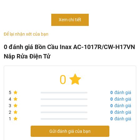
không gian sử dụng. Là sản phẩm thuộc dòng cao cấp của
hãng Inax với tính năng xịt rửa thông minh đáp ứng tối đa
Xem chi tiết
nhu cầu sử dụng cao của người dùng.
Để lại nhận xét của bạn
0 đánh giá Bồn Cầu Inax AC-1017R/CW-H17VN
Nắp Rửa Điện Tử
0
5
0
đánh giá
4
0
đánh giá
3
0
đánh giá
2
0
đánh giá
1
0
đánh giá
Gửi đánh giá của bạn