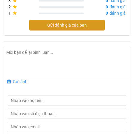
3
0
đánh giá
2
0
đánh giá
1
0
đánh giá
Gửi đánh giá của bạn
Bồn cầu điện tử TOTO CW992VA/TCF992WA/T53P100VR
Gửi ảnh
Thông tin bồn cầu điện tử TOTO
CW992VA/TCF992WA/T53P100VR
Bộ sưu tập: New NEOREST XH
Kích thước: 800D x 448W x 527H mm
Màu sắc: Trắng
Hệ thống xả: Tornado