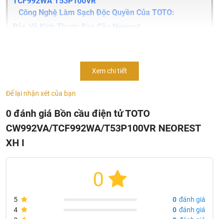
TCF992WA T53P100VR
Công Nghệ Làm Sạch Độc Quyền Của TOTO:
Bản Vẽ Kích Thước Bàn Cầu Neorest
CW992VA/TCF992WA/T53P100VR
Bàn cầu thông minh
NEOREST XH I thuộc dòng bàn cầu
Xem chi tiết
cao cấp của TOTO nhận được giải thưởng quốc tế danh giá
IF Design Award 2014. Lấy sự phá cách làm điểm nhấn,
Để lại nhận xét của bạn
sản phẩm được cấu thành từ những đường thẳng sắc nét và
tinh xảo, đem đến hơi thở hiện đại và cao cấp..
0 đánh giá Bồn cầu điện tử TOTO
CW992VA/TCF992WA/T53P100VR NEOREST
XH I
0
5
0
đánh giá
4
0
đánh giá