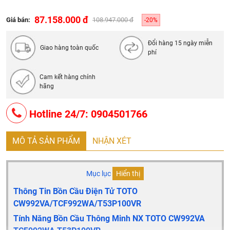
Áp lực nước: 0.05 ~ 0.75 MPa
Nguồn điện: 220V, 50/60Hz
87.158.000 đ
Giá bán:
108.947.000 đ
-20%
Màu bảng điều khiển: Bạc
Đổi hàng 15 ngày miễn
Lưu ý: Bao gồm bích nối sàn, van dừng
Giao hàng toàn quốc
phí
Cam kết hàng chính
hãng
Hotline 24/7: 0904501766
MÔ TẢ SẢN PHẨM
NHẬN XÉT
Mục lục
Hiển thị
Thông Tin Bồn Cầu Điện Tử TOTO
CW992VA/TCF992WA/T53P100VR
Tính Năng Bồn Cầu Thông Minh NX TOTO CW992VA