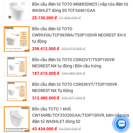
Tự động đóng/mở nắp.
Bồn cầu điện tử TOTO MS885DW25 | nắp rửa điện tử
Sưởi ấm bệ ngồi.
WASHLET dòng S5 TCF34461GAA
Khử mùi, sấy khô, xả tự động.
25.130.000 đ
31.408.000 đ
Vòi rửa đa chức năng, rửa sạch, êm ái.
Bồn cầu điện tử TOTO
CW993VA/TCF993WA/T53P100VR NEOREST XH II
Công nghệ làm sạch độc quyền của TOTO:
tự động
Bàn cầu thông minh NEOREST XH I
được trang bị bộ
258.412.000 đ
323.015.000 đ
công nghệ ưu việt, bao gồm:
Bồn cầu điện tử TOTO CS902VT/T53P100VR
Công nghệ men CEFIONTECT: Lớp men sứ mịn màng
NEOREST NX tự động | Bồn cầu trứng
được tráng trên toàn bộ bề mặt bàn cầu ngăn chặn chất
187.610.000 đ
234.488.000 đ
thải bám vào bề mặt; tạo hiệu quả chống bẩn chống dính.
Bồn cầu điện tử TOTO CS903KVT/T53P100VR
Thiết kế vành kín RIMLESS và hệ thống xả TORNADO
NEOREST NX Tự Động
SIPHON-JET với 3 cửa xả siêu mạnh, siêu êm, tiết kiệm
312.480.000 đ
390.577.000 đ
nước.
Bồn cầu TOTO 1 khối
Công nghệ nước điện phân EWATER+ sử dụng nước
CW166RB/TCF33320GAA/T53P100VR, kèm nắp rửa
điện phân để diệt vi khuẩn đến 99,9%, giúp bàn cầu luôn
điện tử WASHLET dòng S2
sạch sẽ và hạn chế bám bẩn. Sau thời gian sử dụng,
43.434.000 đ
54.265.000 đ
nước điện phân tự động chuyển thành nước thường,