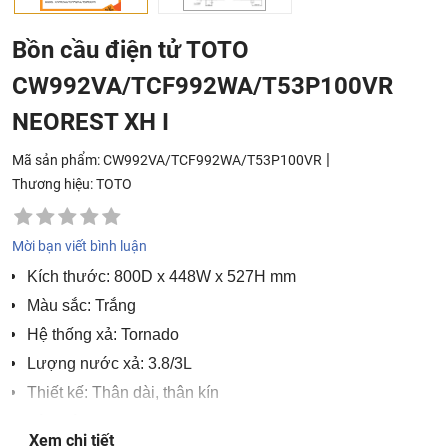
Bồn cầu điện tử TOTO
CW992VA/TCF992WA/T53P100VR
NEOREST XH I
|
Mã sản phẩm: CW992VA/TCF992WA/T53P100VR
Thương hiệu:
TOTO
Mời bạn viết bình luận
Kích thước: 800D x 448W x 527H mm
Màu sắc: Trắng
Hệ thống xả: Tornado
Lượng nước xả: 3.8/3L
Thiết kế: Thân dài, thân kín
Tâm xả: 305mm
Xem chi tiết