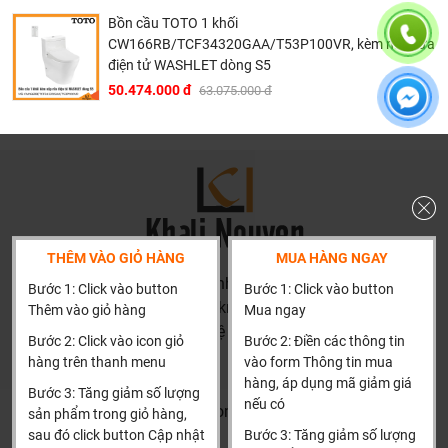
không gây hại cho người dùng và môi trường.
Bồn cầu TOTO 1 khối
CW166RB/TCF34320GAA/T53P100VR, kèm nắp rửa
Bản vẽ kích thước bàn cầu Neorest
điện tử WASHLET dòng S5
50.474.000 đ
63.075.000 đ
CW992VA/TCF992WA/T53P100VR
THÊM VÀO GIỎ HÀNG
MUA HÀNG NGAY
HN: số 160 đường Văn Minh, Di Trạch, Hoài Đức, Hà Nội
Bước 1: Click vào button
Bước 1: Click vào button
(Cách đại học công nghiệp 1 km)
Thêm vào giỏ hàng
Mua ngay
HCM và các tỉnh khác: Liên hệ hotline để được hướng dẫn
Bước 2: Click vào icon giỏ
Bước 2: Điền các thông tin
đặt hàng
hàng trên thanh menu
vào form Thông tin mua
Xin cảm ơn!
hàng, áp dụng mã giảm giá
Bước 3: Tăng giảm số lượng
nếu có
Khalinguyen.vn@gmail.com
sản phẩm trong giỏ hàng,
sau đó click button Cập nhật
Bước 3: Tăng giảm số lượng
0904501766