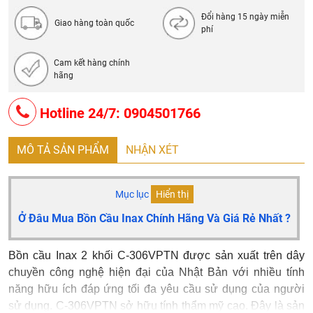
cầu. Không bao gồm van chặn nước
Đổi hàng 15 ngày miễn
Giao hàng toàn quốc
phí
Cam kết hàng chính
hãng
Hotline 24/7: 0904501766
MÔ TẢ SẢN PHẨM
NHẬN XÉT
Mục lục
Hiển thị
Ở Đâu Mua Bồn Cầu Inax Chính Hãng Và Giá Rẻ Nhất ?
Bồn cầu Inax 2 khối C-306VPTN được sản xuất trên dây
chuyền công nghệ hiện đại của Nhật Bản với nhiều tính
năng hữu ích đáp ứng tối đa yêu cầu sử dụng của người
sử dụng. C-306VPTN sở hữu tính thẩm mỹ cao. Đây là sản