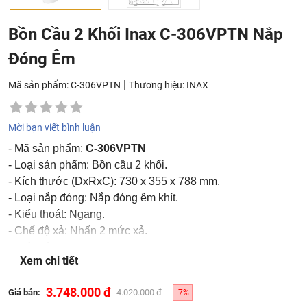
Bồn Cầu 2 Khối Inax C-306VPTN Nắp
Đóng Êm
|
Mã sản phẩm: C-306VPTN
Thương hiệu:
INAX
Mời bạn viết bình luận
- Mã sản phẩm:
C-306VPTN
- Loại sản phẩm: Bồn cầu 2 khối.
- Kích thước (DxRxC): 730 x 355 x 788 mm.
- Loại nắp đóng: Nắp đóng êm khít.
- Kiểu thoát: Ngang.
- Chế độ xả: Nhấn 2 mức xả.
- Kiểu xả: Siphon.
Xem chi tiết
- Công nghệ: Xả xoáy.
- Màu sắc: Trắng.
3.748.000 đ
Giá bán:
4.020.000 đ
-7%
Bộ phụ kiện xả P-trap CF-11SV không kèm theo bồn