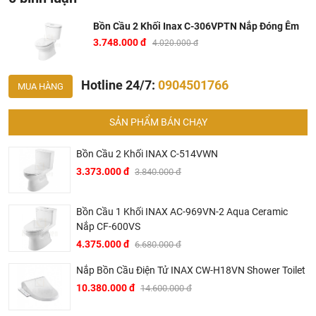
Thiết kế mới, khó bám bẩn, vệ sinh dễ dàng hơn, sạch
Bồn Cầu 2 Khối Inax C-306VPTN Nắp Đóng Êm
hơn
3.748.000 đ
4.020.000 đ
Siêu tiết kiệm nước (3,0 / 6,0 lít)
Xả nhấn 2 nút riêng biệt (đại/tiểu)
Hotline 24/7:
0904501766
MUA HÀNG
Kiểu thoát ngang
Sản phẩm không bao gồm bộ phụ kiện xả P-trap
CF-
SẢN PHẨM BÁN CHẠY
11SV
Bồn Cầu 2 Khối INAX C-514VWN
Sản phẩm đang được bán tại siêu thị thiết bị bệ
3.373.000 đ
3.840.000 đ
sinh
KhaLi Nguyen
Bản vẽ kỹ thuật Inax C-306VPTN
Bồn Cầu 1 Khối INAX AC-969VN-2 Aqua Ceramic
Nắp CF-600VS
4.375.000 đ
6.680.000 đ
Nắp Bồn Cầu Điện Tử INAX CW-H18VN Shower Toilet
10.380.000 đ
14.600.000 đ