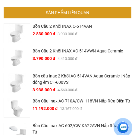
SẢN PHẨM LIÊN QUAN
Bồn Cầu 2 Khối INAX C-514VAN
2.830.000 đ
3.930.000 đ
Bồn Cầu 2 Khối INAX AC-514VWN Aqua Ceramic
3.790.000 đ
4.410.000 đ
Bồn cầu Inax 2 Khối AC-514VAN Aqua Ceramic | Nắp
đóng êm CF-600VS
3.938.000 đ
4.560.000 đ
Ở đâu mua bồn cầu Inax chính hãng và giá rẻ nhất ?
Bồn Cầu Inax AC-710A/CW-H18VN Nắp Rửa Điện Tử
Khalinguyen.vn là đơn vị cung cấp sản phẩm
Inax
chính
11.192.000 đ
13.167.000 đ
thức và chính hãng tại Việt Nam, chúng tôi cam kết các
sản phẩm Inax được phân phối bởi Khalinguyen.vn là
Bồn Cầu Inax AC-602/CW-KA22AVN Nắp Rửa Điện
chính hãng.
Tử