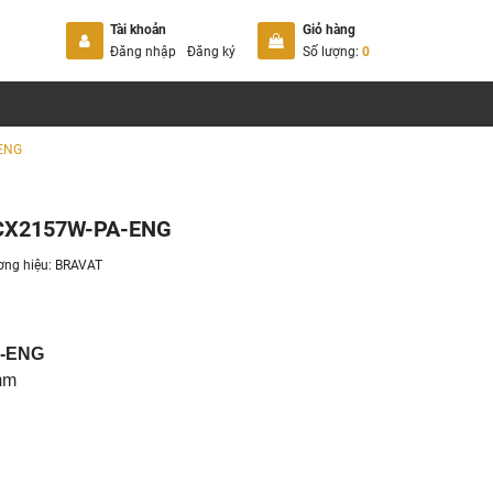
Tài khoản
Giỏ hàng
Đăng nhập
Đăng ký
Số lượng:
0
-ENG
t CX2157W-PA-ENG
ơng hiệu:
BRAVAT
-ENG
mm