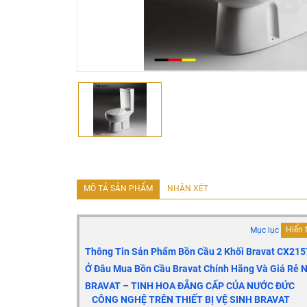
MÔ TẢ SẢN PHẨM
NHẬN XÉT
Mục lục
Hiển 
Thông Tin Sản Phẩm Bồn Cầu 2 Khối Bravat
CX215
Ở Đâu Mua Bồn Cầu Bravat Chính Hãng Và Giá Rẻ N
BRAVAT – TINH HOA ĐẲNG CẤP CỦA NƯỚC ĐỨC
CÔNG NGHỆ TRÊN THIẾT BỊ VỆ SINH BRAVAT