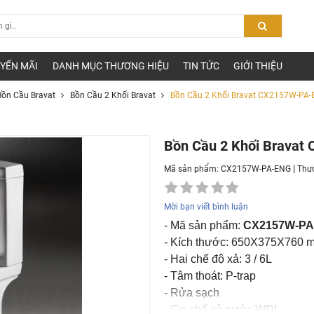
YẾN MÃI
DANH MỤC THƯƠNG HIỆU
TIN TỨC
GIỚI THIỆU
Bồn Cầu Bravat
Bồn Cầu 2 Khối Bravat
Bồn Cầu 2 Khối Bravat CX2157W-PA
Bồn Cầu 2 Khối Brava
|
Mã sản phẩm: CX2157W-PA-ENG
Thư
Mời bạn viết bình luận
- Mã sản phẩm:
CX2157W-PA
- Kích thước: 650X375X760 
- Hai chế độ xả: 3 / 6L
- Tâm thoát: P-trap
- Rửa sạch
- Cơ chế xả nước WDI