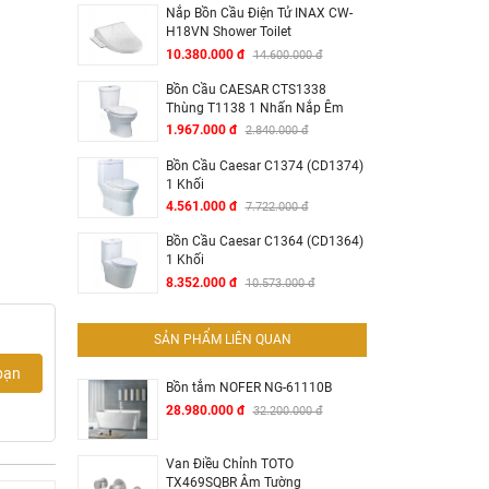
Nắp Bồn Cầu Điện Tử INAX CW-
H18VN Shower Toilet
10.380.000 đ
14.600.000 đ
Bồn Cầu CAESAR CTS1338
Thùng T1138 1 Nhấn Nắp Êm
1.967.000 đ
2.840.000 đ
Bồn Cầu Caesar C1374 (CD1374)
1 Khối
4.561.000 đ
7.722.000 đ
Bồn Cầu Caesar C1364 (CD1364)
1 Khối
8.352.000 đ
10.573.000 đ
SẢN PHẨM LIÊN QUAN
bạn
Bồn tắm NOFER NG-61110B
28.980.000 đ
32.200.000 đ
Van Điều Chỉnh TOTO
TX469SQBR Âm Tường