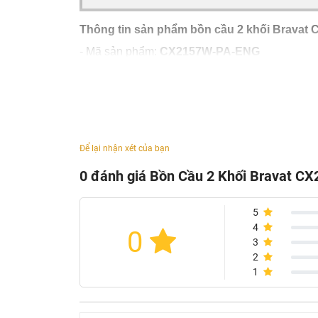
Thông tin sản phẩm bồn cầu 2 khối Bravat
- Mã sản phẩm:
CX2157W-PA-ENG
- Kích thước: 650X375X760 mm
- Hai chế độ xả: 3 / 6L
- Tâm thoát: P-trap
- Rửa sạch
- Cơ chế xả nước WDI
Để lại nhận xét của bạn
- Nắp đậy & ghế ngồi mềm PP
0 đánh giá Bồn Cầu 2 Khối Bravat 
5
4
0
3
2
1