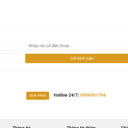
Gửi bình luận
Hotline 24/7:
0904501766
MUA HÀNG
Thông tin
Thông tin thêm
Chí