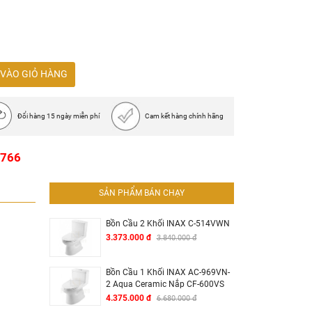
P
VÀO GIỎ HÀNG
Đổi hàng 15 ngày miễn phí
Cam kết hàng chính hãng
1766
SẢN PHẨM BÁN CHẠY
Bồn Cầu 2 Khối INAX C-514VWN
3.373.000 đ
3.840.000 đ
Bồn Cầu 1 Khối INAX AC-969VN-
2 Aqua Ceramic Nắp CF-600VS
4.375.000 đ
6.680.000 đ