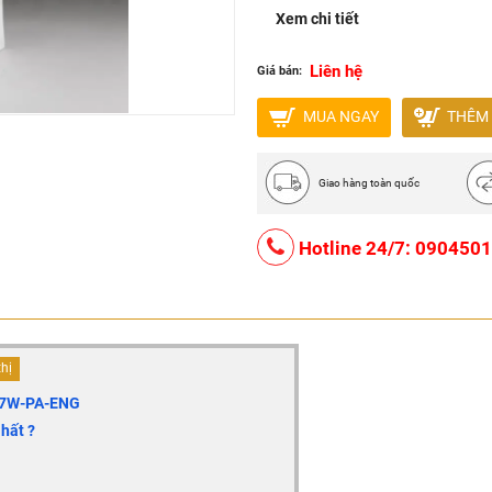
- Nắp đậy & ghế ngồi mềm P
Xem chi tiết
Liên hệ
Giá bán:
MUA NGAY
THÊM 
Giao hàng toàn quốc
Hotline 24/7: 090450
thị
7W-PA-ENG
hất ?