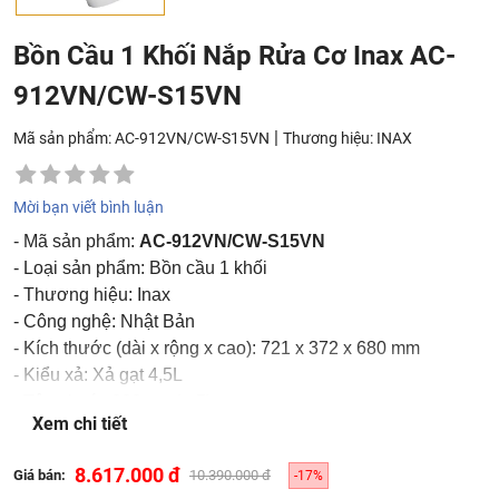
Bồn Cầu 1 Khối Nắp Rửa Cơ Inax AC-
912VN/CW-S15VN
|
Mã sản phẩm: AC-912VN/CW-S15VN
Thương hiệu:
INAX
Mời bạn viết bình luận
- Mã sản phẩm:
AC-912VN/CW-S15VN
- Loại sản phẩm: Bồn cầu 1 khối
- Thương hiệu: Inax
- Công nghệ: Nhật Bản
- Kích thước (dài x rộng x cao): 721 x 372 x 680 mm
- Kiểu xả: Xả gạt 4,5L
- Tâm thoát: 300mm (+-5)
Xem chi tiết
- Màu sắc: Trắng
8.617.000 đ
Giá bán:
10.390.000 đ
-17%