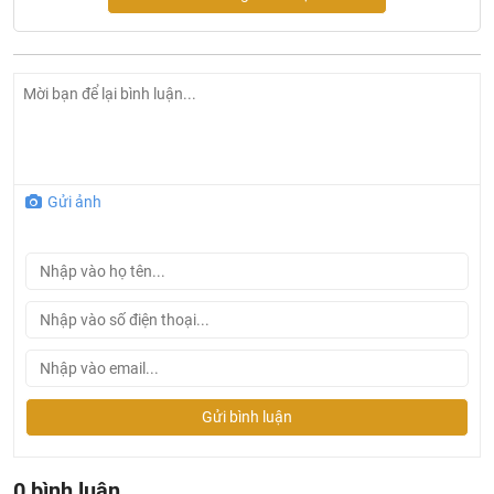
Sản phẩm có nắp và bệ ngồi đóng êm.
Chức năng phun rửa đại tiện
Chức năng đặc biệt (Bidet) dành cho phụ nữ
Số lỗ phun: 3 lỗ.
Tay gạt điều chỉnh áp lực phun rửa của dòng nước dùng
cho chức năng đại tiện.
Số lỗ phun: 7 lỗ.
Gửi ảnh
Tay gạt điều chỉnh áp lực phun rửa của dòng nước dùng
cho chức năng Bidet dành riêng cho phụ nữ
Gửi bình luận
0 bình luận