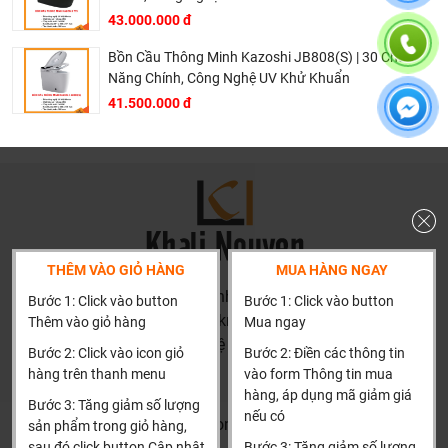
Giá thành phù hợp: Giá sản phẩm của chúng tôi không
43.000.000 đ
phải là rẻ nhất, chúng tôi có những dịch vụ được thiết kế
Bồn Cầu Thông Minh Kazoshi JB808(S) | 30 Chức
riêng cho ngành nghề này nó thực sự cần thiết và có giá
Năng Chính, Công Nghệ UV Khử Khuẩn
trị với khách hàng, điều đó giúp chúng tôi là đơn vị có giá
41.500.000 đ
bán tốt nhất trong thị trường so với sản phẩm + dịch vụ
mà khách hàng nhận được. Bời vì Khali Nguyễn muốn
trở thành tri kỷ của ngôi nhà bạn.
THÊM VÀO GIỎ HÀNG
MUA HÀNG NGAY
HN: số 160 đường Văn Minh, Di Trạch, Hoài Đức, Hà Nội
Bước 1: Click vào button
Bước 1: Click vào button
(Cách đại học công nghiệp 1 km)
Thêm vào giỏ hàng
Mua ngay
HCM và các tỉnh khác: Liên hệ hotline để được hướng dẫn
Bước 2: Click vào icon giỏ
Bước 2: Điền các thông tin
đặt hàng
hàng trên thanh menu
vào form Thông tin mua
Xin cảm ơn!
hàng, áp dụng mã giảm giá
Bước 3: Tăng giảm số lượng
nếu có
Khalinguyen.vn@gmail.com
sản phẩm trong giỏ hàng,
sau đó click button Cập nhật
Bước 3: Tăng giảm số lượng