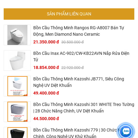
Tại Khali Nguyễn, chúng tôi cam kết:
SẢN PHẨM LIÊN QUAN
Cam kết 100% sản phẩm chính hãng, nếu phát hiện ra
hàng giả hàng nhái hoàn tiền 200%.
Bồn Cầu Thông Minh Rangos RG-A8007 Bán Tự
Động, Men Diamond Nano Ceramic
Sản phẩm được Khali Nguyễn lựa chọn bán là những
sản phẩm có chất lượng phù hợp với giá thành và đã bán
21.350.000 đ
30.500.000 đ
là phải có trách nhiệm với hàng hóa và khách hàng!
Bồn Cầu Inax AC-902/CW-KB22AVN Nắp Rửa Điện
Bán hàng có tâm: Chúng tôi mong muốn được tư vấn
Tử
khách hàng chọn được những sản phẩm phù hợp và
18.854.000 đ
22.920.000 đ
thích hợp để hạn chế được những phiền phức khách
Bồn Cầu Thông Minh Kazoshi JB771, Siêu Công
hàng có thể gặp phải nếu tự chọn như: chọn sản phẩm
Nghệ UV Diệt Khuẩn
không phù hợp kích thước nhà tắm, chọn sp không phù
49.400.000 đ
hợp với áp lực nước, chiều cao gia đình, tông thẩm mỹ
nhà tắm..... hơn là chỉ báo giá.
Bồn Cầu Thông Minh Kazoshi 301 WHITE Treo Tường
| 28 Chức Năng Chính, UV Diệt Khuẩn
Thành thật: Chúng tôi luôn thành thật về chất lượng,
44.500.000 đ
nguồn gốc, tình năng sản phẩm thậm trí cả rủi ro và phiền
phức có thể gặp phải của sản phẩm cũng được thành
Bồn Cầu Thông Minh Kazoshi 779 | 30 Chức Năng
thật đưa ra tư vấn.
Chính, Công Nghệ UV Khử Khuẩn