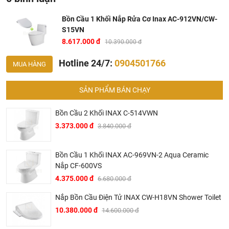
Bồn Cầu 1 Khối Nắp Rửa Cơ Inax AC-912VN/CW-
S15VN
8.617.000 đ
10.390.000 đ
Hotline 24/7:
0904501766
MUA HÀNG
SẢN PHẨM BÁN CHẠY
Bồn Cầu 2 Khối INAX C-514VWN
3.373.000 đ
3.840.000 đ
Ở đâu mua bồn cầu Inax chính hãng và giá rẻ nhất ?
Khalinguyen.vn là đơn vị cung cấp sản phẩm
Inax
chính
Bồn Cầu 1 Khối INAX AC-969VN-2 Aqua Ceramic
thức và chính hãng tại Việt Nam, chúng tôi cam kết các
Nắp CF-600VS
sản phẩm Inax được phân phối bởi Khalinguyen.vn là
4.375.000 đ
6.680.000 đ
chính hãng.
Nắp Bồn Cầu Điện Tử INAX CW-H18VN Shower Toilet
Hiện tại chúng tôi có rất nhiều
chương trình khuyến
10.380.000 đ
14.600.000 đ
mãi
hấp dẫn, để biết chi tiết vui lòng chat hoặc gọi điện
vào hotline để được tư vấn chi tiết