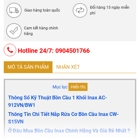
Đổi hàng 15 ngày miễn
Giao hàng toàn quốc
phí
Cam kết hàng chính
hãng
Hotline 24/7: 0904501766
MÔ TẢ SẢN PHẨM
NHẬN XÉT
Mục lục
Hiển thị
Thông Số Kỹ Thuật Bồn Cầu 1 Khối Inax AC-
912VN/BW1
Thông Tin Chi Tiết Nắp Rửa Cơ Bồn Cầu Inax CW-
S15VN
Ở Đâu Mua Bồn Cầu Inax Chính Hãng Và Giá Rẻ Nhất ?