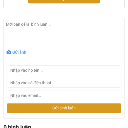
Thông số kỹ thuật của bồn cầu nắp rửa cơ INAX AC-
Gửi ảnh
1052+CW-S15VN
Mã bồn cầu: AC-1052
Mã nắp rửa: CW-S15VN
Kích thước bồn cầu (Depth-Height-Width): 739x658x360
Kích thước nắp rửa(Depth-Height-Width): 60x370x500
Loại bồn cầu: Bồn cầu một khối
Nắp rửa cơ không dùng điện
Gửi bình luận
Áp suất nước cấp: 0.07 - 0.75Mpa
Nước cấp: Nối trực tiếp từ đường ống nước
0 bình luận