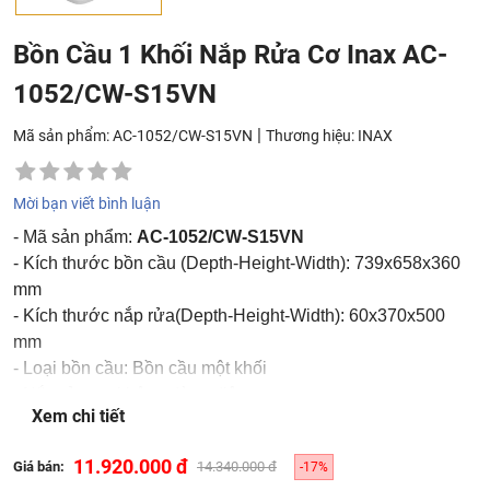
Bồn Cầu 1 Khối Nắp Rửa Cơ Inax AC-
1052/CW-S15VN
|
Mã sản phẩm: AC-1052/CW-S15VN
Thương hiệu:
INAX
Mời bạn viết bình luận
- Mã sản phẩm:
AC-1052/CW-S15VN
- Kích thước bồn cầu (Depth-Height-Width): 739x658x360
mm
- Kích thước nắp rửa(Depth-Height-Width): 60x370x500
mm
- Loại bồn cầu: Bồn cầu một khối
- Nắp rửa cơ không dùng điện
Xem chi tiết
- Áp suất nước cấp: 0.07 - 0.75Mpa
11.920.000 đ
Giá bán:
14.340.000 đ
-17%