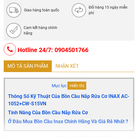
Đổi hàng 15 ngày miễn
Giao hàng toàn quốc
phí
Cam kết hàng chính
hãng
Hotline 24/7: 0904501766
MÔ TẢ SẢN PHẨM
NHẬN XÉT
Mục lục
Hiển thị
Thông Số Kỹ Thuật Của Bồn Cầu Nắp Rửa Cơ INAX AC-
1052+CW-S15VN
Tính Năng Của Bồn Cầu Nắp Rửa Cơ
Ở Đâu Mua Bồn Cầu Inax Chính Hãng Và Giá Rẻ Nhất ?
Bồn cầu nắp rửa cơ INAX AC-1052+CW-S15VN sẽ đáp