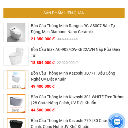
trợ lực cuối trôi nhanh chóng chất thải ra khỏi lòng bồn
SẢN PHẨM LIÊN QUAN
cầu và giảm tiếng ồn.
Kiểu xả nhấn hai chế độ tiết kiệm nước sinh hoạt tối đa.
Bồn Cầu Thông Minh Rangos RG-A8007 Bán Tự
Mức nước xả đại là 4,5 lít, xả tiểu là 3 lít.
Động, Men Diamond Nano Ceramic
- Nắp rửa cơ INAX CW-S15VN
21.350.000 đ
30.500.000 đ
Nắp rửa cơ INAX CW-S15VN kết hợp ăn nhập với bồn
Bồn Cầu Inax AC-902/CW-KB22AVN Nắp Rửa Điện
cầu INAX 1 khối AC-1052 và tạo nên sự tiện nghi vượt
Tử
trội trong sinh hoạt khi nó không chỉ đáp ứng nhu cầu cơ
18.854.000 đ
22.920.000 đ
bản của mọi người mà còn nâng cấp sự phục vụ nhờ các
Bồn Cầu Thông Minh Kazoshi JB771, Siêu Công
tính năng:
Nghệ UV Diệt Khuẩn
Vòi rửa nước lạnh, vận hành đơn giản chỉ cần gạt nút,
49.400.000 đ
không sử dụng điện năng, tiết kiệm chi phí.
Bồn Cầu Thông Minh Kazoshi 301 WHITE Treo Tường
Vòi rửa bên trong nắp có khả năng tự vệ sinh bằng nước
| 28 Chức Năng Chính, UV Diệt Khuẩn
trước và sau khi sử dụng đảm bảo vệ sinh cho gia đình
44.500.000 đ
bạn
Tiện nghi, dễ dàng sử dụng, giảm thiểu sử dụng giấy vệ
Bồn Cầu Thông Minh Kazoshi 779 | 30 Chức Năng
Chính, Công Nghệ UV Khử Khuẩn
sinh.