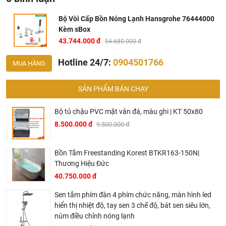
Bộ Vòi Cấp Bồn Nóng Lạnh Hansgrohe 76444000
Bộ Vòi Cấp Bồn Nóng Lạnh Hansgrohe 76444000
Kèm sBox
Bản vẽ kỹ thuật Hansgrohe 76444000
43.744.000 đ
54.680.000 đ
Hotline 24/7:
0904501766
MUA HÀNG
SẢN PHẨM BÁN CHẠY
Bộ tủ chậu PVC mặt vân đá, màu ghi | KT 50x80
8.500.000 đ
9.500.000 đ
Bồn Tắm Freestanding Korest BTKR163-150N|
Bản Vẽ Bộ Vòi Cấp Bồn Nóng Lạnh Hansgrohe
Thương Hiệu Đức
40.750.000 đ
Tại Khali Nguyễn, chúng tôi cam kết:
Sen tắm phím đàn 4 phím chức năng, màn hình led
Cam kết 100% sản phẩm chính hãng, nếu phát hiện ra
hiển thị nhiệt độ, tay sen 3 chế độ, bát sen siêu lớn,
hàng giả hàng nhái hoàn tiền 200%.
núm điều chỉnh nóng lạnh
Sản phẩm được Khali Nguyễn lựa chọn bán là những