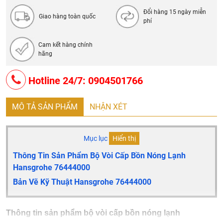
Van sứ nóng/lạnh 90°
Đổi hàng 15 ngày miễn
Van một chiều
Giao hàng toàn quốc
phí
Kích thước kết nối: DN15
Loại kết nối: bộ cơ bản
Cam kết hàng chính
hãng
Tối thiểu áp suất vận hành: 1 bar
Tối đa áp suất vận hành: 10 bar
Hotline 24/7: 0904501766
Made In Germany
MÔ TẢ SẢN PHẨM
NHẬN XÉT
Mục lục
Hiển thị
Thông Tin Sản Phẩm Bộ Vòi Cấp Bồn Nóng Lạnh
Hansgrohe 76444000
Bản Vẽ Kỹ Thuật Hansgrohe 76444000
Thông tin sản phẩm bộ vòi cấp bồn nóng lạnh