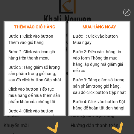
hoàn toàn miễn phí.
Bảo trì sản phẩm lên tới 5 năm, tặng các phụ kiện hao
mòn và thay thế miễn phí.
Bảo trì kiểm tra sản phẩm trước khi hết hạn bảo hành
THÊM VÀO GIỎ HÀNG
MUA HÀNG NGAY
kể cả sản phẩm có lên đên 5 năm hay 10 năm bảo
HN: số 160 đường Văn Minh, Di Trạch, Hoài Đức, Hà Nội
Bước 1: Click vào button
Bước 1: Click vào button
hành miễn phí, Khali Nguyễn sẽ liên hệ để bảo trì và
(Cách đại học công nghiệp 1 km)
Thêm vào giỏ hàng
Mua ngay
kiểm tra khi đến hạn, khách hàng không phải ghi nhớ
HCM và các tỉnh khác: Liên hệ hotline để được hướng dẫn
Bước 2: Click vào icon giỏ
Bước 2: Điền các thông tin
hay lưu thông tin gì cả.
đặt hàng
hàng trên thanh menu
vào form Thông tin mua
Xin cảm ơn!
Khali Nguyễn - Tri kỷ của ngôi nhà bạn!
hàng, áp dụng mã giảm giá
Bước 3: Tăng giảm số lượng
nếu có
Khalinguyen.vn@gmail.com
sản phẩm trong giỏ hàng,
sau đó click button Cập nhật
Bước 3: Tăng giảm số lượng
0904501766
sản phẩm trong giỏ hàng,
Click vào button Tiếp tục
sau đó click button Cập nhật
Thông tin
Thông tin thêm
mua hàng để mua thêm sản
phẩm khác của chúng tôi
Bước 4: Click vào button Đặt
Tìm đại lý & Hợp tác
Hướng dẫn mua hàng
hàng để hoàn tất đơn hàng!
Bước 4: Click vào button
Tin tức
Hướng dẫn đặt hàng
Tiến hành thanh toán để
Xin cảm ơn khách hàng!!!
thanh toán đơn hàng của
Khuyến mãi
Hướng dẫn thanh toán
bạn.