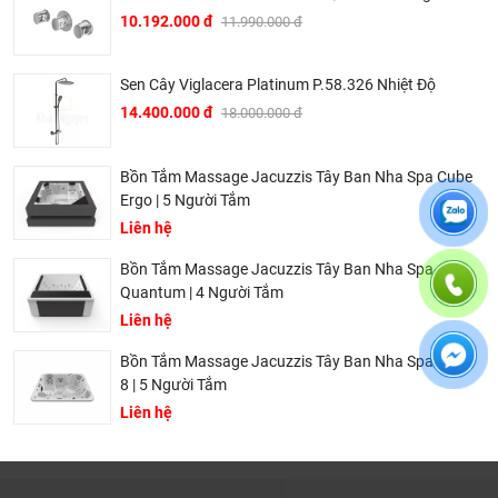
mà khách hàng nhận được. Bời vì Khali Nguyễn muốn
10.192.000 đ
11.990.000 đ
trở thành tri kỷ của ngôi nhà bạn.
Sen Cây Viglacera Platinum P.58.326 Nhiệt Độ
14.400.000 đ
18.000.000 đ
Bồn Tắm Massage Jacuzzis Tây Ban Nha Spa Cube
Ergo | 5 Người Tắm
Liên hệ
Bồn Tắm Massage Jacuzzis Tây Ban Nha Spa
Quantum | 4 Người Tắm
Liên hệ
Bồn Tắm Massage Jacuzzis Tây Ban Nha Spa Aqua
Dịch vụ riêng của Khali Nguyễn dành cho khách hàng:
8 | 5 Người Tắm
Liên hệ
Khảo sát công trình, để hỗ trợ khách hàng chọn sản
phẩm đúng và phù hợp cũng như đưa ra các lời
khuyên, chú ý, hoặc chỉ ra các vấn khổng ổn nếu có