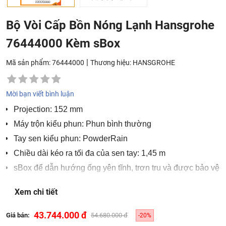
Bộ Vòi Cấp Bồn Nóng Lạnh Hansgrohe
76444000 Kèm sBox
|
Mã sản phẩm: 76444000
Thương hiệu:
HANSGROHE
Mời bạn viết bình luận
Projection: 152 mm
Máy trộn kiểu phun: Phun bình thường
Tay sen kiểu phun: PowderRain
Chiều dài kéo ra tối đa của sen tay: 1,45 m
sBox để dẫn hướng ống yên tĩnh, trơn tru và được bảo vệ
Tốc độ dòng chảy tối đa ở 3 bar: 23,5 l/min
Xem chi tiết
Tốc độ dòng chảy cho vòi tắm ở 3 bar: 23,5 l/min
Lưu lượng sen tay 3 bar: 10,2 l/min
43.744.000 đ
Giá bán:
54.680.000 đ
-20%