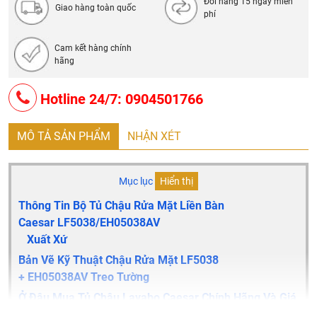
Đổi hàng 15 ngày miễn
Giao hàng toàn quốc
phí
Cam kết hàng chính
hãng
Hotline 24/7: 0904501766
MÔ TẢ SẢN PHẨM
NHẬN XÉT
Mục lục
Hiển thị
Thông Tin Bộ Tủ Chậu Rửa Mặt Liền Bàn
Caesar
LF5038/EH05038AV
Xuất Xứ
Bản Vẽ Kỹ Thuật Chậu Rửa Mặt
LF5038
+ EH05038AV
Treo Tường
Ở Đâu Mua Tủ Chậu Lavabo Caesar Chính Hãng Và Giá
Rẻ Nhất ?