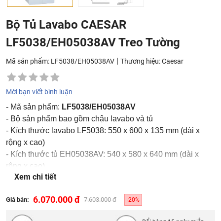
Bộ Tủ Lavabo CAESAR
LF5038/EH05038AV Treo Tường
|
Mã sản phẩm: LF5038/EH05038AV
Thương hiệu:
Caesar
Mời bạn viết bình luận
- Mã sản phẩm:
LF5038/EH05038AV
- Bộ sản phẩm bao gồm chậu lavabo và tủ
- Kích thước lavabo LF5038: 550 x 600 x 135 mm (dài x
rộng x cao)
- Kích thước tủ EH05038AV: 540 x 580 x 640 mm (dài x
rộng x cao)
Xem chi tiết
- Sản phẩm không bao gồm vòi, bộ xả
6.070.000 đ
Giá bán:
7.603.000 đ
-20%