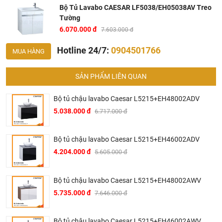
Xuất xứ
Bộ Tủ Lavabo CAESAR LF5038/EH05038AV Treo
Tường
Hãng sản xuất: CAESAR
6.070.000 đ
7.603.000 đ
Công nghệ sản xuất: Đài Loan
Hotline 24/7:
0904501766
MUA HÀNG
Tủ lavabo treo tường LF5024+ EH05038AV lắp đặt phù
hợp với các vòi sau:
B224C
,
B430CPW
,
B305C
,
B370C
,
B400CP
,
B460C
,
B490C
SẢN PHẨM LIÊN QUAN
Bản vẽ kỹ thuật chậu rửa mặt
LF5038 + EH05038AV
treo
Bộ tủ chậu lavabo Caesar L5215+EH48002ADV
5.038.000 đ
6.717.000 đ
tường
Bộ tủ chậu lavabo Caesar L5215+EH46002ADV
4.204.000 đ
5.605.000 đ
Bộ tủ chậu lavabo Caesar L5215+EH48002AWV
5.735.000 đ
7.646.000 đ
Bộ tủ chậu lavabo Caesar L5215+EH46002AWV