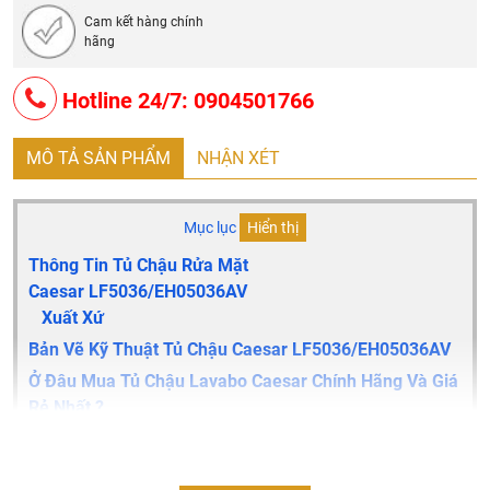
Cam kết hàng chính
hãng
Hotline 24/7: 0904501766
MÔ TẢ SẢN PHẨM
NHẬN XÉT
Mục lục
Hiển thị
Thông Tin Tủ Chậu Rửa Mặt
Caesar LF5036/EH05036AV
Xuất Xứ
Bản Vẽ Kỹ Thuật Tủ Chậu Caesar LF5036/EH05036AV
Ở Đâu Mua Tủ Chậu Lavabo Caesar Chính Hãng Và Giá
Rẻ Nhất ?
Thông tin tủ chậu rửa mặt Caesar LF5036/EH05036AV