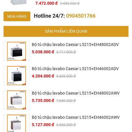
7.472.000 đ
9.580.000 đ
Hotline 24/7:
0904501766
MUA HÀNG
Bản vẽ kỹ thuật tủ chậu Caesar LF5036/EH05036AV
SẢN PHẨM LIÊN QUAN
Bộ tủ chậu lavabo Caesar L5215+EH48002ADV
5.038.000 đ
6.717.000 đ
Bộ tủ chậu lavabo Caesar L5215+EH46002ADV
4.204.000 đ
5.605.000 đ
Bộ tủ chậu lavabo Caesar L5215+EH48002AWV
5.735.000 đ
7.646.000 đ
Bộ tủ chậu lavabo Caesar L5215+EH46002AWV
5.127.000 đ
6.836.000 đ