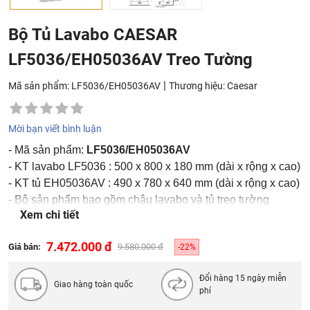
Bộ Tủ Lavabo CAESAR
LF5036/EH05036AV Treo Tường
|
Mã sản phẩm: LF5036/EH05036AV
Thương hiệu:
Caesar
Mời bạn viết bình luận
- Mã sản phẩm:
LF5036/EH05036AV
- KT lavabo LF5036 : 500 x 800 x 180 mm (dài x rộng x cao)
- KT tủ EH05036AV : 490 x 780 x 640 mm (dài x rộng x cao)
- Bộ sản phẩm bao gồm chậu lavabo và tủ treo tường
Xem chi tiết
-
Sản phẩm không bao gồm vòi, bộ xả
7.472.000 đ
Giá bán:
9.580.000 đ
-22%
Đổi hàng 15 ngày miễn
Giao hàng toàn quốc
phí